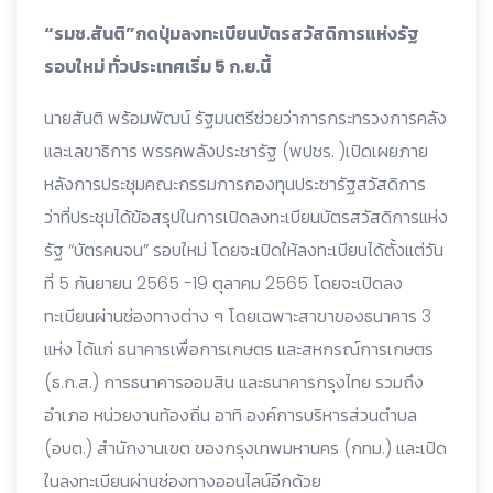
“รมช.สันติ”กดปุ่มลงทะเบียนบัตรสวัสดิการแห่งรัฐ
รอบใหม่ ทั่วประเทศเริ่ม 5 ก.ย.นี้
นายสันติ พร้อมพัฒน์ รัฐมนตรีช่วยว่าการกระทรวงการคลัง
และเลขาธิการ พรรคพลังประชารัฐ (พปชร. )เปิดเผยภาย
หลังการประชุมคณะกรรมการกองทุนประชารัฐสวัสดิการ
ว่าที่ประชุมได้ข้อสรุปในการเปิดลงทะเบียนบัตรสวัสดิการแห่ง
รัฐ “บัตรคนจน” รอบใหม่ โดยจะเปิดให้ลงทะเบียนได้ตั้งแต่วัน
ที่ 5 กันยายน 2565 -19 ตุลาคม 2565 โดยจะเปิดลง
ทะเบียนผ่านช่องทางต่าง ๆ โดยเฉพาะสาขาของธนาคาร 3
แห่ง ได้แก่ ธนาคารเพื่อการเกษตร และสหกรณ์การเกษตร
(ธ.ก.ส.) การธนาคารออมสิน และธนาคารกรุงไทย รวมถึง
อำเภอ หน่วยงานท้องถิ่น อาทิ องค์การบริหารส่วนตำบล
(อบต.) สำนักงานเขต ของกรุงเทพมหานคร (กทม.) และเปิด
ในลงทะเบียนผ่านช่องทางออนไลน์อีกด้วย