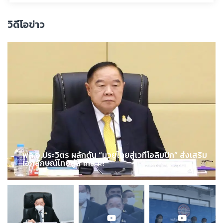
วิดีโอข่าว
พล.อ.ประวิตร ผลักดัน “มวยไทยสู่เวทีโอลิมปิก” ส่งเสริม
เอกลักษณ์ไทยสู่สากล !!!