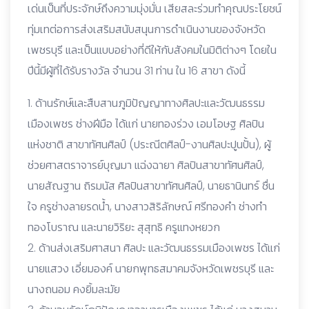
เด่นเป็นที่ประจักษ์ถึงความมุ่งมั่น เสียสละร่วมทำคุณประโยชน์
ทุ่มเทต่อการส่งเสริมสนับสนุนการดำเนินงานของจังหวัด
เพชรบุรี และเป็นแบบอย่างที่ดีให้กับสังคมในมิติต่างๆ โดยใน
ปีนี้มีผู้ที่ได้รับรางวัล จำนวน 31 ท่าน ใน 16 สาขา ดังนี้
1. ด้านรักษ์และสืบสานภูมิปัญญาทางศิลปะและวัฒนธรรม
เมืองเพชร ช่างฝีมือ ได้แก่ นายทองร่วง เอมโอษฐ ศิลปิน
แห่งชาติ สาขาทัศนศิลป์ (ประณีตศิลป์-งานศิลปะปูนปั้น), ผู้
ช่วยศาสตราจารย์บุญมา แฉ่งฉายา ศิลปินสาขาทัศนศิลป์,
นายสัณฐาน ถิรมนัส ศิลปินสาขาทัศนศิลป์, นายธานินทร์ ชื่น
ใจ ครูช่างลายรดน้ำ, นางสาวสิริลักษณ์ ศรีทองคำ ช่างทำ
ทองโบราณ และนายวิริยะ สุสุทธิ ครูแทงหยวก
2. ด้านส่งเสริมศาสนา ศิลปะ และวัฒนธรรมเมืองเพชร ได้แก่
นายแสวง เอี่ยมองค์ นายกพุทธสมาคมจังหวัดเพชรบุรี และ
นางถนอม คงยิ้มละมัย