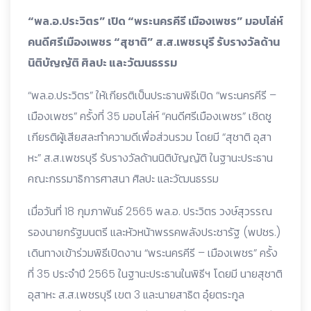
“พล.อ.ประวิตร” เปิด “พระนครคีรี เมืองเพชร” มอบโล่ห์
คนดีศรีเมืองเพชร “สุชาติ” ส.ส.เพชรบุรี รับรางวัลด้าน
นิติบัญญัติ ศิลปะ และวัฒนธรรม
“พล.อ.ประวิตร” ให้เกียรติเป็นประธานพิธีเปิด “พระนครคีรี –
เมืองเพชร” ครั้งที่ 35 มอบโล่ห์ “คนดีศรีเมืองเพชร” เชิดชู
เกียรติผู้เสียสละทำความดีเพื่อส่วนรวม โดยมี “สุชาติ อุสา
หะ” ส.ส.เพชรบุรี รับรางวัลด้านนิติบัญญัติ ในฐานะประธาน
คณะกรรมาธิการศาสนา ศิลปะ และวัฒนธรรม
เมื่อวันที่ 18 กุมภาพันธ์ 2565 พล.อ. ประวิตร วงษ์สุวรรณ
รองนายกรัฐมนตรี และหัวหน้าพรรคพลังประชารัฐ (พปชร.)
เดินทางเข้าร่วมพิธีเปิดงาน “พระนครคีรี – เมืองเพชร” ครั้ง
ที่ 35 ประจำปี 2565 ในฐานะประธานในพิธีฯ โดยมี นายสุชาติ
อุสาหะ ส.ส.เพชรบุรี เขต 3 และนายสาธิต อุ๋ยตระกูล