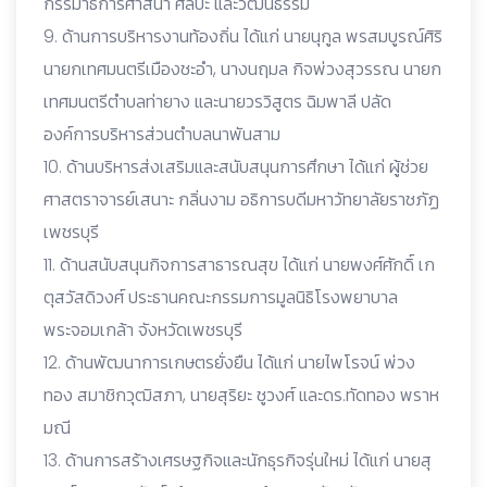
กรรมาธิการศาสนา ศิลปะ และวัฒนธรรม
9. ด้านการบริหารงานท้องถิ่น ได้แก่ นายนุกูล พรสมบูรณ์ศิริ
นายกเทศมนตรีเมืองชะอำ, นางนฤมล กิจพ่วงสุวรรณ นายก
เทศมนตรีตำบลท่ายาง และนายวรวิสูตร ฉิมพาลี ปลัด
องค์การบริหารส่วนตำบลนาพันสาม
10. ด้านบริหารส่งเสริมและสนับสนุนการศึกษา ได้แก่ ผู้ช่วย
ศาสตราจารย์เสนาะ กลิ่นงาม อธิการบดีมหาวัทยาลัยราชภัฏ
เพชรบุรี
11. ด้านสนับสนุนกิจการสาธารณสุข ได้แก่ นายพงศ์ศักดิ์ เก
ตุสวัสดิวงศ์ ประธานคณะกรรมการมูลนิธิโรงพยาบาล
พระจอมเกล้า จังหวัดเพชรบุรี
12. ด้านพัฒนาการเกษตรยั่งยืน ได้แก่ นายไพโรจน์ พ่วง
ทอง สมาชิกวุฒิสภา, นายสุริยะ ชูวงศ์ และดร.ทัดทอง พราห
มณี
13. ด้านการสร้างเศรษฐกิจและนักธุรกิจรุ่นใหม่ ได้แก่ นายสุ