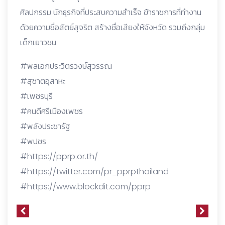
ศิลปกรรม นักธุรกิจที่ประสบความสำเร็จ ข้าราชการที่ทำงาน
ด้วยความซื่อสัตย์สุจริต สร้างชื่อเสียงให้จังหวัด รวมถึงกลุ่ม
เด็กเยาวชน
#พลเอกประวิตรวงษ์สุวรรณ
#สุชาตอุสาหะ
#เพชรบุรี
#คนดีศรีเมืองเพชร
#พลังประชารัฐ
#พปชร
#https://pprp.or.th/
#https://twitter.com/pr_pprpthailand
#https://www.blockdit.com/pprp