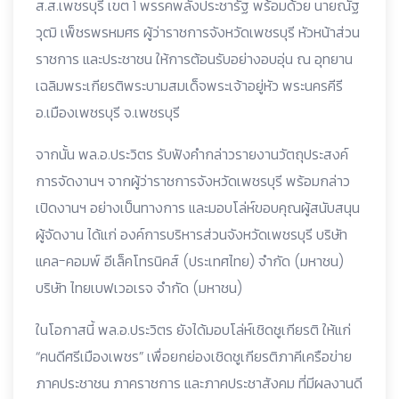
ส.ส.เพชรบุรี เขต 1 พรรคพลังประชารัฐ พร้อมด้วย นายณัฐ
วุฒิ เพ็ชรพรหมศร ผู้ว่าราชการจังหวัดเพชรบุรี หัวหน้าส่วน
ราชการ และประชาชน ให้การต้อนรับอย่างอบอุ่น ณ อุทยาน
เฉลิมพระเกียรติพระบามสมเด็จพระเจ้าอยู่หัว พระนครคีรี
อ.เมืองเพชรบุรี จ.เพชรบุรี
จากนั้น พล.อ.ประวิตร รับฟังคำกล่าวรายงานวัตถุประสงค์
การจัดงานฯ จากผู้ว่าราชการจังหวัดเพชรบุรี พร้อมกล่าว
เปิดงานฯ อย่างเป็นทางการ และมอบโล่ห์ขอบคุณผู้สนับสนุน
ผู้จัดงาน ได้แก่ องค์การบริหารส่วนจังหวัดเพชรบุรี บริษัท
แคล-คอมพ์ อีเล็คโทรนิคส์ (ประเทศไทย) จำกัด (มหาชน)
บริษัท ไทยเบฟเวอเรจ จำกัด (มหาชน)
ในโอกาสนี้ พล.อ.ประวิตร ยังได้มอบโล่ห์เชิดชูเกียรติ ให้แก่
“คนดีศรีเมืองเพชร” เพื่อยกย่องเชิดชูเกียรติภาคีเครือข่าย
ภาคประชาชน ภาคราชการ และภาคประชาสังคม ที่มีผลงานดี