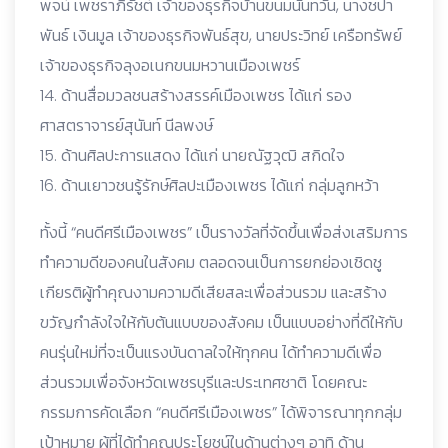
พจน์ เพชราภิรัชต์ เจ้าของธุรกิจบ้านขนมนันทวัน, นางชปา
พันธ์ เงินมูล เจ้าของธุรกิจพันธ์สุข, นายประวิทย์ เครือทรัพย์
เจ้าของธุรกิจลุงอเนกขนมหวานเมืองเพชร์
14. ด้านสื่อมวลชนสร้างสรรค์เมืองเพชร ได้แก่ รอง
ศาสตราจารย์สุนันท์ นีลพงษ์
15. ด้านศิลปะการแสดง ได้แก่ นายณัฐวุฒิ สกิดใจ
16. ด้านเยาวชนรู้รักษ์ศิลปะเมืองเพชร ได้แก่ กลุ่มลูกหว้า
ทั้งนี้ “คนดีศรีเมืองเพชร” เป็นรางวัลที่จัดขึ้นเพื่อส่งเสริมการ
ทำความดีของคนในสังคม ตลอดจนเป็นการยกย่องเชิดชู
เกียรติผู้ทำคุณงามความดีเสียสละเพื่อส่วนรวม และสร้าง
ขวัญกำลังใจให้กับต้นแบบของสังคม เป็นแบบอย่างที่ดีให้กับ
คนรุ่นใหม่ที่จะเป็นแรงบันดาลใจให้ทุกคน ได้ทำความดีเพื่อ
ส่วนรวมเพื่อจังหวัดเพชรบุรีและประเทศชาติ โดยคณะ
กรรมการคัดเลือก “คนดีศรีเมืองเพชร” ได้พิจารณาทุกกลุ่ม
เป้าหมาย ผู้ที่ได้ทำคุณประโยชน์ในด้านต่างๆ อาทิ ด้าน