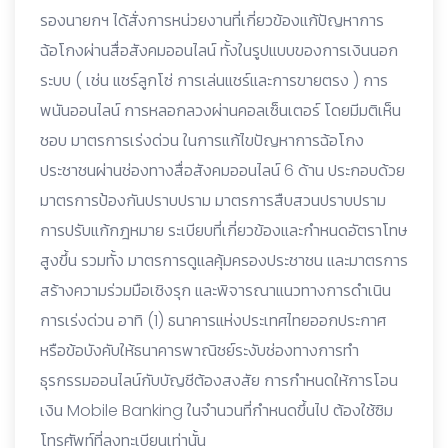
รองนายกฯ ได้สั่งการหน่วยงานที่เกี่ยวข้องแก้ปัญหาการ
ฉ้อโกงผ่านสื่อสังคมออนไลน์ ทั้งในรูปแบบของการเงินนอก
ระบบ ( เช่น แชร์ลูกโซ่ การเล่นแชร์และการขายตรง ) การ
พนันออนไลน์ การหลอกลวงผ่านคอลเซ็นเตอร์ โดยมีมติเห็น
ชอบ มาตรการเร่งด่วน ในการแก้ไขปัญหาการฉ้อโกง
ประชาชนผ่านช่องทางสื่อสังคมออนไลน์ 6 ด้าน ประกอบด้วย
มาตรการป้องกันปราบปราม มาตรการสืบสวนปราบปราม
การปรับแก้กฎหมาย ระเบียบที่เกี่ยวข้องและกำหนดอัตราโทษ
สูงขึ้น รวมทั้ง มาตรการดูแลคุ้มครองประชาชน และมาตรการ
สร้างความร่วมมือเชิงรุก และพิจารณาแนวทางการดำเนิน
การเร่งด่วน อาทิ (1) ธนาคารแห่งประเทศไทยออกประกาศ
หรือข้อบังคับให้ธนาคารพาณิชย์ระงับช่องทางการทำ
ธุรกรรมออนไลน์กับบัญชีต้องสงสัย การกำหนดให้การโอน
เงิน Mobile Banking ในจำนวนที่กำหนดขึ้นไป ต้องใช้ซิม
โทรศัพท์ที่ลงทะเบียนเท่านั้น