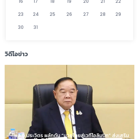
16
17
18
19
20
21
22
23
24
25
26
27
28
29
30
31
วิดีโอข่าว
พล.อ.ประวิตร ผลักดัน “มวยไทยสู่เวทีโอลิมปิก” ส่งเสริม