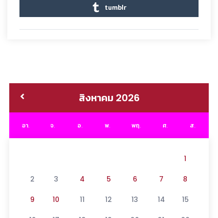
tumblr
สิงหาคม 2026
อา.
จ.
อ.
พ.
พฤ.
ศ.
ส.
1
2
3
4
5
6
7
8
9
10
11
12
13
14
15