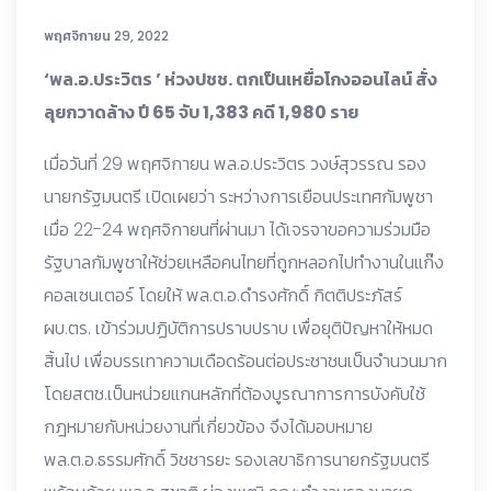
พฤศจิกายน 29, 2022
‘พล.อ.ประวิตร ’ ห่วงปชช. ตกเป็นเหยื่อโกงออนไลน์ สั่ง
ลุยกวาดล้าง ปี 65 จับ 1,383 คดี 1,980 ราย
เมื่อวันที่ 29 พฤศจิกายน พล.อ.ประวิตร วงษ์สุวรรณ รอง
นายกรัฐมนตรี เปิดเผยว่า ระหว่างการเยือนประเทศกัมพูชา
เมื่อ 22-24 พฤศจิกายนที่ผ่านมา ได้เจรจาขอความร่วมมือ
รัฐบาลกัมพูชาให้ช่วยเหลือคนไทยที่ถูกหลอกไปทำงานในแก๊ง
คอลเซนเตอร์ โดยให้ พล.ต.อ.ดำรงศักดิ์ กิตติประภัสร์
ผบ.ตร. เข้าร่วมปฏิบัติการปราบปราบ เพื่อยุติปัญหาให้หมด
สิ้นไป เพื่อบรรเทาความเดือดร้อนต่อประชาชนเป็นจำนวนมาก
โดยสตช.เป็นหน่วยแกนหลักที่ต้องบูรณาการการบังคับใช้
กฎหมายกับหน่วยงานที่เกี่ยวข้อง จึงได้มอบหมาย
พล.ต.อ.ธรรมศักดิ์ วิชชารยะ รองเลขาธิการนายกรัฐมนตรี