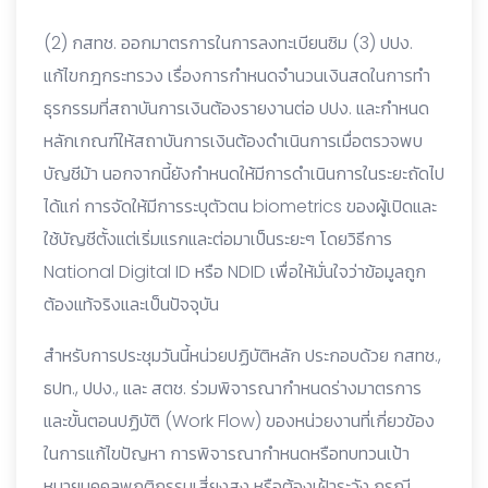
(2) กสทช. ออกมาตรการในการลงทะเบียนซิม (3) ปปง.
แก้ไขกฎกระทรวง เรื่องการกำหนดจำนวนเงินสดในการทำ
ธุรกรรมที่สถาบันการเงินต้องรายงานต่อ ปปง. และกำหนด
หลักเกณฑ์ให้สถาบันการเงินต้องดำเนินการเมื่อตรวจพบ
บัญชีม้า นอกจากนี้ยังกำหนดให้มีการดำเนินการในระยะถัดไป
ได้แก่ การจัดให้มีการระบุตัวตน biometrics ของผู้เปิดและ
ใช้บัญชีตั้งแต่เริ่มแรกและต่อมาเป็นระยะๆ โดยวิธีการ
National Digital ID หรือ NDID เพื่อให้มั่นใจว่าข้อมูลถูก
ต้องแท้จริงและเป็นปัจจุบัน
สำหรับการประชุมวันนี้หน่วยปฏิบัติหลัก ประกอบด้วย กสทช.,
ธปท., ปปง., และ สตช. ร่วมพิจารณากำหนดร่างมาตรการ
และขั้นตอนปฏิบัติ (Work Flow) ของหน่วยงานที่เกี่ยวข้อง
ในการแก้ไขปัญหา การพิจารณากำหนดหรือทบทวนเป้า
หมายบุคคลพฤติกรรมเสี่ยงสูง หรือต้องเฝ้าระวัง กรณี