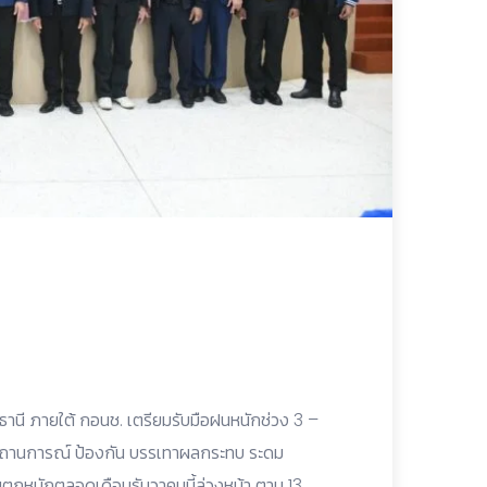
ร์ธานี ภายใต้ กอนช. เตรียมรับมือฝนหนักช่วง 3 –
ตามสถานการณ์ ป้องกัน บรรเทาผลกระทบ ระดม
นตกหนักตลอดเดือนธันวาคมนี้ล่วงหน้า ตาม 13