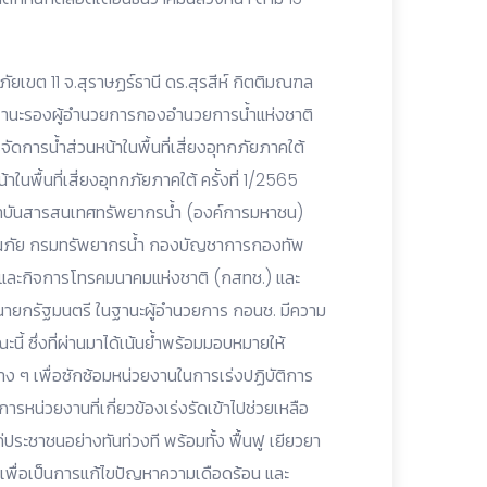
ัยเขต 11 จ.สุราษฏร์ธานี ดร.สุรสีห์ กิตติมณฑล
ฐานะรองผู้อำนวยการกองอำนวยการน้ำแห่งชาติ
ัดการน้ำส่วนหน้าในพื้นที่เสี่ยงอุทกภัยภาคใต้
พื้นที่เสี่ยงอุทกภัยภาคใต้ ครั้งที่ 1/2565
า สถาบันสารสนเทศทรัพยากรน้ำ (องค์การมหาชน)
ณภัย กรมทรัพยากรน้ำ กองบัญชาการกองทัพ
และกิจการโทรคมนาคมแห่งชาติ (กสทช.) และ
งนายกรัฐมนตรี ในฐานะผู้อำนวยการ กอนช. มีความ
นี้ ซึ่งที่ผ่านมาได้เน้นย้ำพร้อมมอบหมายให้
่าง ๆ เพื่อซักซ้อมหน่วยงานในการเร่งปฏิบัติการ
ารหน่วยงานที่เกี่ยวข้องเร่งรัดเข้าไปช่วยเหลือ
ะชาชนอย่างทันท่วงที พร้อมทั้ง ฟื้นฟู เยียวยา
งเพื่อเป็นการแก้ไขปัญหาความเดือดร้อน และ