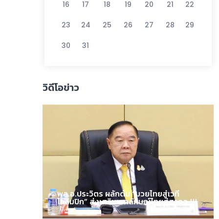
16
17
18
19
20
21
22
23
24
25
26
27
28
29
30
31
วิดีโอข่าว
พล.อ.ประวิตร ผลักดัน “มวยไทยสู่เวที
โอลิมปิก” ส่งเสริมเอกลักษณ์ไทยสู่สากล !!!