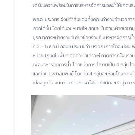
เตรียมความพร้อมในการบริหารจัดการมวลน้ำให้เกิดประ
พล.อ. ประวิตร จึงมีคำสั่งแต่งตั้งคณะทำงานอำนวยการบร
ภาคใต้ขึ้น โดยได้มอบหมายให้ สทนช. ในฐานะฝ่ายเลขานุกา
บูรณาการหน่วยงานที่เกี่ยวข้องร่วมกันบริหารจัดการน้
ที่ 3 – 5 ธ.ค.นี้ กอนช.ประเมินว่า บริเวณภาคใต้จะมีฝน
หน่วยปฏิบัติในพื้นที่ ติดตาม วิเคราะห์ คาดการณ์ฝนรวมถึ
เพื่อบริหารจัดการน้ำ โดยแบ่งการทำงานเป็น 4 กลุ่ม ได
และส่วนประชาสัมพันธ์ โดยทั้ง 4 กลุ่มจะเชื่อมโยงก
เนื่องทุกวัน จนกว่าสถานการณ์ฝนตกหนักจะเข้าสู่ภาวะ