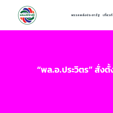
พรรคพลังประชารัฐ
เกี่ยว
“พล.อ.ประวิตร” สั่งตั้