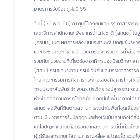
มาตรการรับมือฤดูฝนปี 65
วันนี้ (30 พ.ย. 65) ณ ศูนย์ป้องกันและบรรเทาสาธารณภ
เลขาธิการสำนักงานทรัพยากรน้ำแห่งชาติ (สทนช.) ใน
(กอนช.) เปิดเผยภายหลังเป็นประธานพิธีเปิดศูนย์บริหารจ
และประชุมคณะทำงานอำนวยการบริหารจัดการน้ำส่วนหน้าใน
ร่วมกับหน่วยงานที่เกี่ยวข้อง อาทิ กรมอุตุนิยมวิทย
(สสน.) กรมชลประทาน กรมป้องกันและบรรเทาสาธาร
ไทย คณะกรรมการกิจการกระจายเสียงกิจการโทรทัศน์
กรมประชาสัมพันธ์ ว่า พล.อ. ประวิตร วงษ์สุวรรณ รอ
ห่วงใยต่อสถานการณ์อุทกภัยที่เกิดขึ้นในพื้นที่ภาคใต้ขณะ
สทนช. ลงพื้นที่ติดตามสถานการณ์น้ำในพื้นที่จุดเสี่ยงต
ตาม 13 มาตรการรับมือฤดูฝนอย่างเข้มข้น รวมถึงได้สั่งก
แก้ไขปัญหาความเดือดร้อนจากสถานการณ์น้ำท่วมให้แก่ปร
ผู้ได้รับผลกระทบให้สถานการณ์คลี่คลายโดยเร็ว รวมทั้