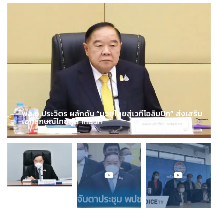
พล.อ.ประวิตร ผลักดัน “มวยไทยสู่เวทีโอลิมปิก” ส่งเสริม
เอกลักษณ์ไทยสู่สากล !!!