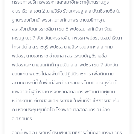
กรรมการบริหารพรรคฯ และสมาชิกสภาผู้แทนราษฎร
จ.นราธิวาส เขต 2 ,นายวิรัช รัตนเศรษฐ ส.ส.บัญชีรายชื่อ ใน
ฐานะรองหัวหน้าพรรค ,นางทัศนาพร เกษเมธีการุณ
ส.ส.จังหวัดนครราชสีมา เขต 8 พปชร.,นางทัศนียา รัตน
เศรษฐ เขต7 จังหวัดนครราชสีมา พรรค พปชร., น.ส.ปารีณา
ไกรคุปต์ ส.ส.ราชบุรี พปชร., นายสิระ เจนจาคะ ส.ส.กทม.
พปชร., นายเอกราช ช่างเหลา ส.ส.ระบบบัญชีรายชื่อ
พปชร.และ นายสมศักดิ์ คุณเงิน ส.ส. พปชร เขต 7 จังหวัด
ขอนแก่น พปชร.ได้ลงพื้นที่ไปปฏิบัติราชการ เพื่อติดตาม
สถานการณ์น้ำในพื้นที่จังหวัดสกลนคร โดยมี นางจุรีรัตน์
เทพอาสน์ ผู้ว่าราชการจังหวัดสกลนคร พร้อมด้วยผู้แทน
หน่วยงานที่เกี่ยวข้องและประชาชนในพื้นที่ร่วมให้การต้อนรับ
ณ ห้องประชุมภูมิทัตโต โรงพยาบาลสกลนคร อ.เมือง
จ.สกลนคร
จากนั้นพล.อ.ประวิตรได้รับฟังเลขาธิการสำนักงานทรัพยากร