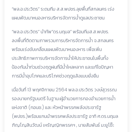
“พล.อ.ประวิตร” ระดมทีม ส.ส.พปชร.ลุยพื้นที่สกลนคร เร่ง
แผนพัฒนาหนองหารบริหารจัดการน้ำดูแลประชาชน
“พล.อ.ประวิตร” นำทัพ”ดร.นฤมล” พร้อมทีมส.ส.พปชร.
ลงพื้นที่ติดตามภาพรวมการบริหารจัดการน้ำ จ.สกลนคร
พร้อมเร่งขับเคลื่อนแผนพัฒนาหนองหาร เพื่อเพิ่ม
ประสิทธิภาพการบริหารจัดการน้ำให้ประชาชนในพื้นทั้ง
ป้องกันน้ำท่วมช่วงฤดูฝนที่มีน้ำไหลหลาก และแก้ไขปัญหา
การมีน้ำอุปโภคและบริโภคช่วงฤดูแล้งแบบยั่งยืน
เมื่อวันที่ 13 พฤศจิกายน 2564 พล.อ.ประวิตร วงษ์สุวรรณ
รองนายกรัฐมนตรี ในฐานะผู้อำนวยการกองอำนวยการน้ำ
แห่งชาติ (กอนช.) และ หัวหน้าพรรคพลังประชารัฐ
(พปชร.)พร้อมแกนนำพรรคพลังประชารัฐ อาทิ ศ.ดร.นฤมล
ภิญโญสินวัฒน์ เหรัญญิกพรรคฯ , นายสัมพันธ์ มะยูโซ๊ะ