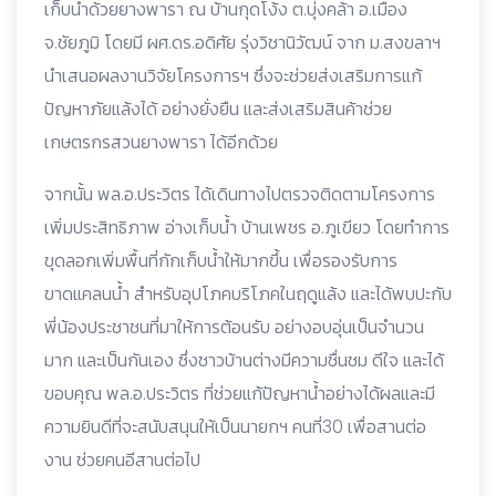
เก็บน้ำด้วยยางพารา ณ บ้านกุดโง้ง ต.บุ่งคล้า อ.เมือง
จ.ชัยภูมิ โดยมี ผศ.ดร.อดิศัย รุ่งวิชานิวัฒน์ จาก ม.สงขลาฯ
นำเสนอผลงานวิจัยโครงการฯ ซึ่งจะช่วยส่งเสริมการแก้
ปัญหาภัยแล้งได้ อย่างยั่งยืน และส่งเสริมสินค้าช่วย
เกษตรกรสวนยางพารา ได้อีกด้วย
จากนั้น พล.อ.ประวิตร ได้เดินทางไปตรวจติดตามโครงการ
เพิ่มประสิทธิภาพ อ่างเก็บน้ำ บ้านเพชร อ.ภูเขียว โดยทำการ
ขุดลอกเพิ่มพื้นที่กักเก็บน้ำให้มากขึ้น เพื่อรองรับการ
ขาดแคลนน้ำ สำหรับอุปโภคบริโภคในฤดูแล้ง และได้พบปะกับ
พี่น้องประชาชนที่มาให้การต้อนรับ อย่างอบอุ่นเป็นจำนวน
มาก และเป็นกันเอง ซึ่งชาวบ้านต่างมีความชื่นชม ดีใจ และได้
ขอบคุณ พล.อ.ประวิตร ที่ช่วยแก้ปัญหาน้ำอย่างได้ผลและมี
ความยินดีที่จะสนับสนุนให้เป็นนายกฯ คนที่30 เพื่อสานต่อ
งาน ช่วยคนอีสานต่อไป