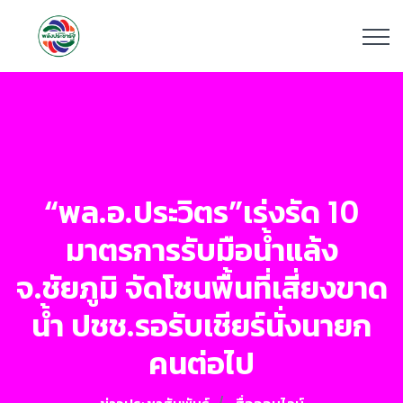
“พล.อ.ประวิตร”เร่งรัด 10
มาตรการรับมือน้ำแล้ง
จ.ชัยภูมิ จัดโซนพื้นที่เสี่ยงขาด
น้ำ ปชช.รอรับเชียร์นั่งนายก
คนต่อไป