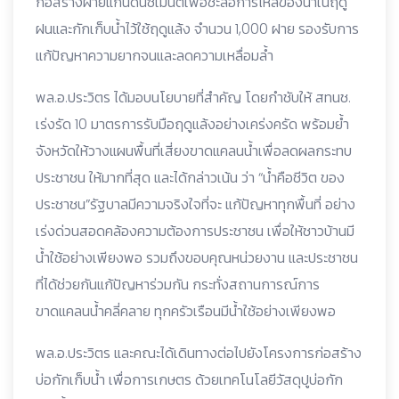
ก่อสร้างฝายแกนดินซีเมนต์เพื่อชะลอการไหลของน้ำในฤดู
ฝนและกักเก็บน้ำไว้ใช้ฤดูแล้ง จำนวน 1,000 ฝาย รองรับการ
แก้ปัญหาความยากจนและลดความเหลื่อมล้ำ
พล.อ.ประวิตร ได้มอบนโยบายที่สำคัญ โดยกำชับให้ สทนช.
เร่งรัด 10 มาตรการรับมือฤดูแล้งอย่างเคร่งครัด พร้อมย้ำ
จังหวัดให้วางแผนพื้นที่เสี่ยงขาดแคลนน้ำเพื่อลดผลกระทบ
ประชาชน ให้มากที่สุด และได้กล่าวเน้น ว่า “น้ำคือชีวิต ของ
ประชาชน”รัฐบาลมีความจริงใจที่จะ แก้ปัญหาทุกพื้นที่ อย่าง
เร่งด่วนสอดคล้องความต้องการประชาชน เพื่อให้ชาวบ้านมี
น้ำใช้อย่างเพียงพอ รวมถึงขอบคุณหน่วยงาน และประชาชน
ที่ได้ช่วยกันแก้ปัญหาร่วมกัน กระทั่งสถานการณ์การ
ขาดแคลนน้ำคลี่คลาย ทุกครัวเรือนมีน้ำใช้อย่างเพียงพอ
พล.อ.ประวิตร และคณะได้เดินทางต่อไปยังโครงการก่อสร้าง
บ่อกักเก็บน้ำ เพื่อการเกษตร ด้วยเทคโนโลยีวัสดุปูบ่อกัก