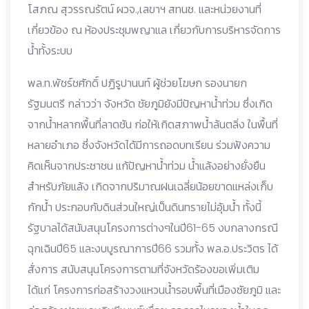
โสภณ สุวรรณรัตน์ ผวจ.,เลขาฯ สทนช. และหน่วยงานที่
เกี่ยวข้อง ณ ห้องประชุมพญาแล เกี่ยวกับการบริหารจัดการ
น้ำทั้งระบบ
พล.ท.พัชร์ชศักดิ์ ปฏิรูปานนท์ ผู้ช่วยโฆษก รองนายก
รัฐมนตรี กล่าวว่า จังหวัด ชัยภูมิยังมีปัญหาน้ำท่วม ซึ่งเกิด
จากน้ำหลากพื้นที่ลาดชัน ก่อให้เกิดสภาพน้ำล้นตลิ่ง ในพื้นที่
หลายอำเภอ ซึ่งจังหวัดได้มีการถอดบทเรียน ร่วมฟังความ
คิดเห็นจากประชาชน แก้ปัญหาน้ำท่วม น้ำแล้งอย่างยั่งยืน
สำหรับภัยแล้ง เกิดจากปริมาณฝนเฉลี่ยน้อยขาดแหล่งเก็บ
กักน้ำ ประกอบกับดินส่วนใหญ่เป็นดินทรายไม่อุ้มน้ำ ทั้งนี้
รัฐบาลได้สนับสนุนโครงการต่างๆในปี61-65 งบกลางกรณี
ฉุกเฉินปี65 และงบบูรณาการปี66 รวมทั้ง พล.อ.ประวิตร ได้
สั่งการ สนับสนุนโครงการตามที่จังหวัดร้องขอเพิ่มเติม
ได้แก่ โครงการก่อสร้างวงแหวนน้ำรอบพื้นที่เมืองชัยภูมิ และ