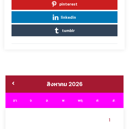
pinterest
linkedin
tumblr
สิงหาคม 2026
อา.
จ.
อ.
พ.
พฤ.
ศ.
ส.
1