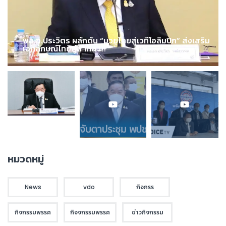
พล.อ.ประวิตร ผลักดัน “มวยไทยสู่เวทีโอลิมปิก” ส่งเสริม
เอกลักษณ์ไทยสู่สากล !!!
หมวดหมู่
News
vdo
กิจกรร
กิจกรรมพรรค
กิจจกรรมพรรค
ข่าวกิจกรรม