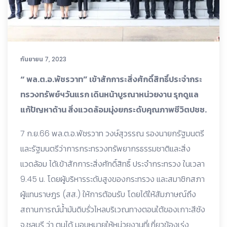
กันยายน 7, 2023
“ พล.ต.อ.พัชรวาท” เข้าสักการะสิ่งศักดิ์สิทธิ์ประจำกระ
ทรวงทรัพย์ฯวันแรก เดินหน้าบูรณาหน่วยงาน รุกดูแล
แก้ปัญหาด้าน สิ่งแวดล้อมมุ่งยกระดับคุณภาพชีวิตปชช.
7 ก.ย.66 พล.ต.อ.พัชรวาท วงษ์สุวรรณ รองนายกรัฐมนตรี
และรัฐมนตรีว่าการกระทรวงทรัพยากรธรรมชาติและสิ่ง
แวดล้อม ได้เข้าสักการะสิ่งศักดิ์สิทธิ์ ประจำกระทรวง ในเวลา
9.45 น. โดยผู้บริหารระดับสูงของกระทรวง และสมาชิกสภา
ผู้แทนราษฎร (สส.) ให้การต้อนรับ โดยได้ให้สัมภาษณ์ถึง
สถานการณ์น้ำมันดิบรั่วไหลบริเวณทางตอนใต้ของเกาะสีชัง
จ.ชลบุรี ว่า ตนได้ มอบหมายให้หน่วยงานที่เกี่ยวข้องเร่ง