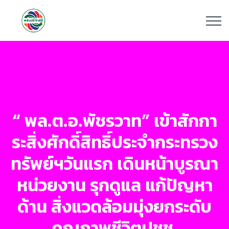
“ พล.ต.อ.พัชรวาท” เข้าสักกา
ระสิ่งศักดิ์สิทธิ์ประจำกระทรวง
ทรัพย์ฯวันแรก เดินหน้าบูรณา
หน่วยงาน รุกดูแล แก้ปัญหา
ด้าน สิ่งแวดล้อมมุ่งยกระดับ
คุณภาพชีวิตปชช.