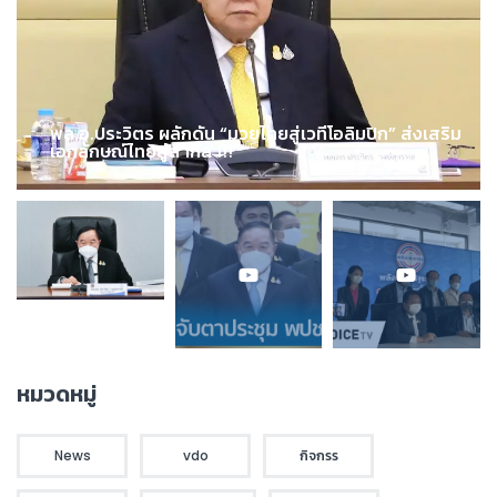
พล.อ.ประวิตร ผลักดัน “มวยไทยสู่เวทีโอลิมปิก” ส่งเสริม
เอกลักษณ์ไทยสู่สากล !!!
หมวดหมู่
News
vdo
กิจกรร