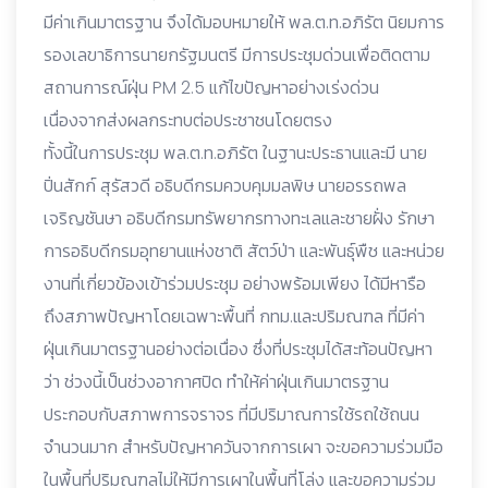
มีค่าเกินมาตรฐาน จึงได้มอบหมายให้ พล.ต.ท.อภิรัต นิยมการ
รองเลขาธิการนายกรัฐมนตรี มีการประชุมด่วนเพื่อติดตาม
สถานการณ์ฝุ่น PM 2.5 แก้ไขปัญหาอย่างเร่งด่วน
เนื่องจากส่งผลกระทบต่อประชาชนโดยตรง
ทั้งนี้ในการประชุม พล.ต.ท.อภิรัต ในฐานะประธานและมี นาย
ปิ่นสักก์ สุรัสวดี อธิบดีกรมควบคุมมลพิษ นายอรรถพล
เจริญชันษา อธิบดีกรมทรัพยากรทางทะเลและชายฝั่ง รักษา
การอธิบดีกรมอุทยานแห่งชาติ สัตว์ป่า และพันธุ์พืช และหน่วย
งานที่เกี่ยวข้องเข้าร่วมประชุม อย่างพร้อมเพียง ได้มีหารือ
ถึงสภาพปัญหาโดยเฉพาะพื้นที่ กทม.และปริมณฑล ที่มีค่า
ฝุ่นเกินมาตรฐานอย่างต่อเนื่อง ซึ่งที่ประชุมได้สะท้อนปัญหา
ว่า ช่วงนี้เป็นช่วงอากาศปิด ทำให้ค่าฝุ่นเกินมาตรฐาน
ประกอบกับสภาพการจราจร ที่มีปริมาณการใช้รถใช้ถนน
จำนวนมาก สำหรับปัญหาควันจากการเผา จะขอความร่วมมือ
ในพื้นที่ปริมณฑลไม่ให้มีการเผาในพื้นที่โล่ง และขอความร่วม