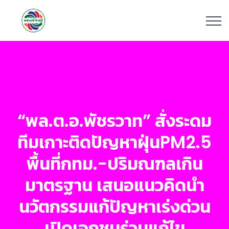
“พล.ต.อ.พัชรวาท” สั่งระดม
ทีมเกาะติดปัญหาฝุ่นPM2.5
พื้นที่กทม.-ปริมณฑลเกิน
มาตรฐาน เสนอแนวคิดนำ
นวัตกรรมแก้ปัญหาเร่งด่วน
เปิดเอกชนร่วมแก้ไข