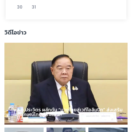
30
31
วิดีโอข่าว
พล.อ.ประวิตร ผลักดัน “มวยไทยสู่เวทีโอลิมปิก” ส่งเสริม
เอกลักษณ์ไทยสู่สากล !!!