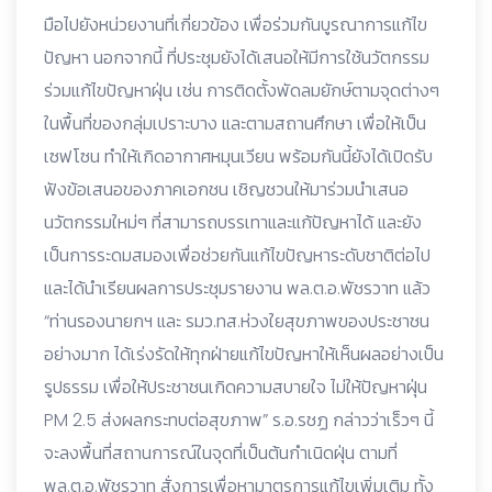
มือไปยังหน่วยงานที่เกี่ยวข้อง เพื่อร่วมกันบูรณาการแก้ไข
ปัญหา นอกจากนี้ ที่ประชุมยังได้เสนอให้มีการใช้นวัตกรรม
ร่วมแก้ไขปัญหาฝุ่น เช่น การติดตั้งพัดลมยักษ์ตามจุดต่างๆ
ในพื้นที่ของกลุ่มเปราะบาง และตามสถานศึกษา เพื่อให้เป็น
เซฟโซน ทำให้เกิดอากาศหมุนเวียน พร้อมกันนี้ยังได้เปิดรับ
ฟังข้อเสนอของภาคเอกชน เชิญชวนให้มาร่วมนำเสนอ
นวัตกรรมใหม่ๆ ที่สามารถบรรเทาและแก้ปัญหาได้ และยัง
เป็นการระดมสมองเพื่อช่วยกันแก้ไขปัญหาระดับชาติต่อไป
และได้นำเรียนผลการประชุมรายงาน พล.ต.อ.พัชรวาท แล้ว
“ท่านรองนายกฯ และ รมว.ทส.ห่วงใยสุขภาพของประชาชน
อย่างมาก ได้เร่งรัดให้ทุกฝ่ายแก้ไขปัญหาให้เห็นผลอย่างเป็น
รูปธรรม เพื่อให้ประชาชนเกิดความสบายใจ ไม่ให้ปัญหาฝุ่น
PM 2.5 ส่งผลกระทบต่อสุขภาพ” ร.อ.รชฏ กล่าวว่าเร็วๆ นี้
จะลงพื้นที่สถานการณ์ในจุดที่เป็นต้นกำเนิดฝุ่น ตามที่
พล.ต.อ.พัชรวาท สั่งการเพื่อหามาตรการแก้ไขเพิ่มเติม ทั้ง