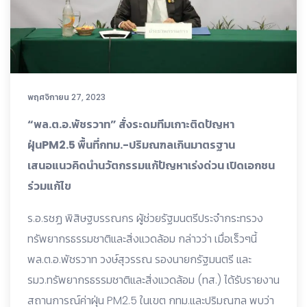
พฤศจิกายน 27, 2023
“พล.ต.อ.พัชรวาท” สั่งระดมทีมเกาะติดปัญหา
ฝุ่นPM2.5 พื้นที่กทม.-ปริมณฑลเกินมาตรฐาน
เสนอแนวคิดนำนวัตกรรมแก้ปัญหาเร่งด่วน เปิดเอกชน
ร่วมแก้ไข
ร.อ.รชฏ พิสิษฐบรรณกร ผู้ช่วยรัฐมนตรีประจำกระทรวง
ทรัพยากรธรรมชาติและสิ่งแวดล้อม กล่าวว่า เมื่อเร็วๆนี้
พล.ต.อ.พัชรวาท วงษ์สุวรรณ รองนายกรัฐมนตรี และ
รมว.ทรัพยากรธรรมชาติและสิ่งแวดล้อม (ทส.) ได้รับรายงาน
สถานการณ์ค่าฝุ่น PM2.5 ในเขต กทม.และปริมณฑล พบว่า