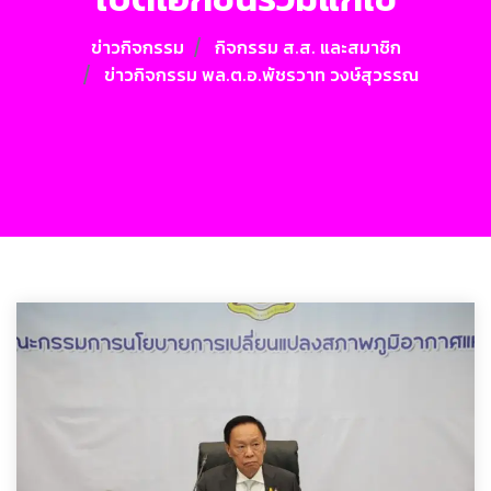
ข่าวกิจกรรม
กิจกรรม ส.ส. และสมาชิก
ข่าวกิจกรรม พล.ต.อ.พัชรวาท วงษ์สุวรรณ