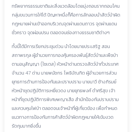
ทรัพยากรธรรมชาติและสิ่งแวดล้อมโดยมุ่งถอนรากถอนโคน
กลุ่มขบวนการให้ได้ ปัญหาหนึ่งก็คือการลักลอบนำสัตว์ป่าผิด
กฎหมายผ่านเข้าออกบริเวณจุดผ่านแดนถาวร จุดผ่านแดน
ชั่วคราว จุดผ่อนปรน ตลอดจนช่องทางธรรมชาติต่างๆ
ทั้งนี้ได้มีการเรียกประชุมด่วน นำโดยนายประเสริฐ สอน
สถาพรกุล ผู้อำนวยการกองคุ้มครองพันธุ์สัตว์ป่าและพืชป่า
ตามอนุสัญญา (ไซเตส) หัวหน้าด่านตรวจสัตว์ป่าทั่วประเทศ
จำนวน 47 ด่าน นายพนัชกร โพธิบัณฑิต ผู้อำนวยการส่วน
ยุทธการด้านการป้องกันและปราบปราม นายนาวี ช้างภิรมย์
หัวหน้าชุดปฏิบัติการเหยี่ยวดง นายยุทธพงศ์ ดำศรีสุข เจ้า
หน้าที่ชุดปฏิบัติการพิเศษพญาเสือ สำนักป้องกันปราบปราม
และควบคุมไฟป่า ตลอดจนเจ้าหน้าที่ผู้เกี่ยวข้อง เพื่อกำหนด
แนวทางการป้องกันการค้าสัตว์ป่าผิดกฎหมายให้เข้มงวด
รัดกุมมากยิ่งขึ้น