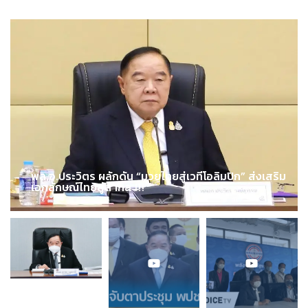
พล.อ.ประวิตร ผลักดัน “มวยไทยสู่เวทีโอลิมปิก” ส่งเสริม
เอกลักษณ์ไทยสู่สากล !!!