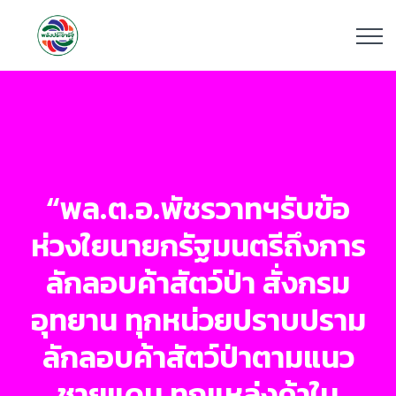
“พล.ต.อ.พัชรวาทฯรับข้อ
ห่วงใยนายกรัฐมนตรีถึงการ
ลักลอบค้าสัตว์ป่า สั่งกรม
อุทยาน ทุกหน่วยปราบปราม
ลักลอบค้าสัตว์ป่าตามแนว
ชายแดน ทุกแหล่งค้าใน