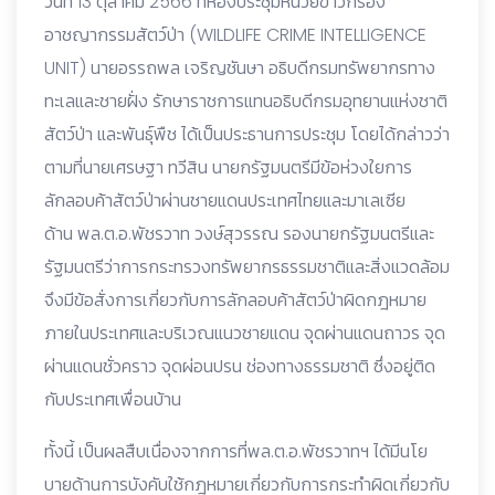
วันที่ 13 ตุลาคม 2566 ที่ห้องประชุมหน่วยข่าวกรอง
อาชญากรรมสัตว์ป่า (WILDLIFE CRIME INTELLIGENCE
UNIT) นายอรรถพล เจริญชันษา อธิบดีกรมทรัพยากรทาง
ทะเลและชายฝั่ง รักษาราชการแทนอธิบดีกรมอุทยานแห่งชาติ
สัตว์ป่า และพันธุ์พืช ได้เป็นประธานการประชุม โดยได้กล่าวว่า
ตามที่นายเศรษฐา ทวีสิน นายกรัฐมนตรีมีข้อห่วงใยการ
ลักลอบค้าสัตว์ป่าผ่านชายแดนประเทศไทยและมาเลเซีย
ด้าน พล.ต.อ.พัชรวาท วงษ์สุวรรณ รองนายกรัฐมนตรีและ
รัฐมนตรีว่าการกระทรวงทรัพยากรธรรมชาติและสิ่งแวดล้อม
จึงมีข้อสั่งการเกี่ยวกับการลักลอบค้าสัตว์ป่าผิดกฎหมาย
ภายในประเทศและบริเวณแนวชายแดน จุดผ่านแดนถาวร จุด
ผ่านแดนชั่วคราว จุดผ่อนปรน ช่องทางธรรมชาติ ซึ่งอยู่ติด
กับประเทศเพื่อนบ้าน
ทั้งนี้ เป็นผลสืบเนื่องจากการที่พล.ต.อ.พัชรวาทฯ ได้มีนโย
บายด้านการบังคับใช้กฎหมายเกี่ยวกับการกระทำผิดเกี่ยวกับ