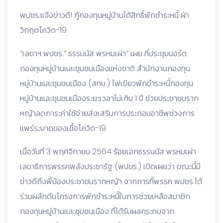
พปชร.แจ้งข่าวดี! กู้กองทุนหมู่บ้านได้สิทธิ์พักชำระหนี้ ฝ่า
วิกฤตโควิด-19
“เลขาฯ พปชร.” ธรรมนัส พรหมเผ่า” เผย ที่ประชุมบอร์ด
กองทุนหมู่บ้านและชุมชนเมืองแห่งชาติ สำนักงานกองทุน
หมู่บ้านและชุมชนเมือง (สทบ.) ไฟเขียวพักชำระหนี้กองทุน
หมู่บ้านและชุมชนเมืองระยะเวลาไม่เกิน 1 ปี ช่วยประชาชนราก
หญ้าลดภาระค่าใช้จ่ายส่งเสริมการประกอบอาชีพช่วงการ
แพร่ระบาดของเชื้อโควิด-19
เมื่อวันที่ 3 พฤศจิกายน 2564 ร้อยเอกธรรนนัส พรหมเผ่า
เลขาธิการพรรคพลังประชารัฐ (พปขร.) เปิดเผยว่า ขณะนี้มี
ข่าวดีถึงพี่น้องประชาชนรากหญ้า จากการที่พรรค พปชร.ได้
ร่วมผลักดันโครงการพักชำระหนี้ในการช่วยเหลือสมาชิก
กองทุนหมู่บ้านและชุมชนเมือง ที่ได้รับผลกระทบจาก