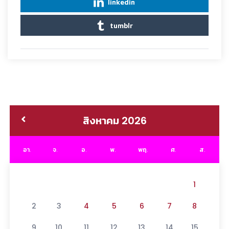
linkedin
tumblr
สิงหาคม 2026
อา.
จ.
อ.
พ.
พฤ.
ศ.
ส.
1
2
3
4
5
6
7
8
9
10
11
12
13
14
15