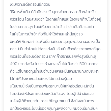
เติมความเดือดร้อนอีกด้วย
วิธีการซ้ำเติม ก็คือมีการปรับสูตรกำหนดราคาก๊าซสำหรับ
ครัวเรือน โดยสมมติว่า โรงกลั่นไทยและโรงแยกก๊าซไปตั้งอยู่
ในประเทศซาอุฯ โดยให้บวกค่านำเข้า ค่าประกันภัย และค่า
โสหุ้ยในการนำเข้า ทั้งที่ไม่ค่าใช้จ่ายเหล่านี้อยู่จริง
มีผลให้เกิดผลกำไรเพิ่มขึ้นทันทีต่อกลุ่มทุนพลังงานอย่างเป็น
กอรปเป็นกำโดยไม่ต้องแข่งขัน อันเป็นก๊าซซึ่งราคาแพงที่สุด
ครัวเรือนก็ย่อมเดือดร้อน ราคาก๊าซขายปลีกพุ่งสูงขึ้นทะลุ
400 บาทต่อถัง ในบางช่วงเวลาขึ้นไปเกินกว่า 500 บาทต่อ
ถัง แต่ใช้กองทุนน้ำมันจำนวนหลายหมื่นล้านมาปกปิดปัญหา
ไว้ทำให้ประชาชนส่วนใหญ่ไม่เคยล่วงรู้เลย
นโยบายนี้ จึงเป็นการเพิ่มตราบาปให้แก่ครัวเรือนหนักขึ้น
โดยต้องให้ประชาชนช่วยเหลือกันเอง โดยผู้ใช้น้ำมันช่วย
เหลือผู้ใช้ก๊าซหุงต้ม การแก้ปัญหาแบบนี้ จึงมีผลเป็นการ
ปกป้องผลประโยชน์ของกลุ่มทุนพลังงาน ผมจึงเรียกเล่นๆ