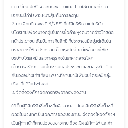
แต่เปลี่ยนไปใช้วิธีกำหนดเพดานแทน โดยใช้ตัวเลขที่ภาค
เอกชนมีกำไรพอเหมาะคุ้มกับการลงทุน
2. ยกเลิกมติ กพช ที่ 3/2551 ที่ให้สิทธิพิเศษแก่บริษัท
ปิโตรเคมีเพียงบางกลุ่มในการซื้อก๊าซหุงต้มจากอ่าวไทยตัด
หน้าประชาชน อันเป็นการคืนสิทธิ ที่ประชาชนมีอยู่แต่เดิมใน
ทรัพยากรให้แก่ประชาชน ก๊าซหุงต้มส่วนที่เหลือขายให้แก่
บริษัทปิโตรเคมี และภาคธุรกิจในราคาตลาดโลก
เป็นการสร้างความเป็นธรรมต่อประชาชน และต่อธุรกิจด้วย
กันเองอย่างเท่าเทียม เพราะที่ผ่านมามีเพียงปิโตรเคมีกลุ่ม
เดียวที่ได้รับประโยชน์
3. จัดตั้งองค์กรจัดการทรัพยากรพลังงาน
ให้เป็นผู้มีสิทธิรับซื้อก๊าซที่ผลิตจากอ่าวไทย สิทธิรับซื้อก๊าซที่
ผลิตในประเทศเป็นเอกสิทธิของประชาชน จึงต้องให้องค์กรฯ
เป็นผู้ทำหน้าที่แทนปวงชนชาวไทย ซึ่งจะมีผลให้ค่าไฟ และค่า