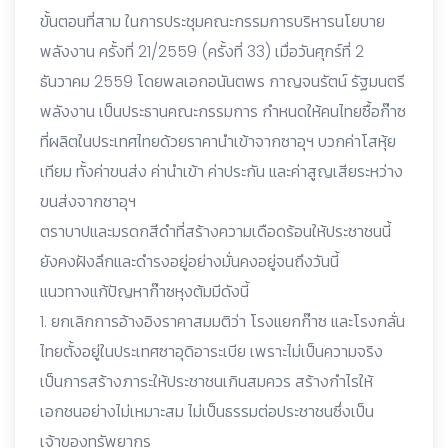
ขั้นตอนที่สาม ในการประชุมคณะกรรมการบริหารนโยบาย
พลังงาน ครั้งที่ 21/2559 (ครั้งที่ 33) เมื่อวันศุกร์ที่ 2
ธันวาคม 2559 โดยพลเอกอนันตพร กาญจนรัตน์ รัฐมนตรี
พลังงาน เป็นประธานคณะกรรมการ กำหนดให้คนไทยซื้อก๊าซ
ที่ผลิตในประเทศไทยด้วยราคานำเข้าจากซาอุฯ บวกค่าโสหุ้ย
เทียม ทั้งค่าขนส่ง ค่านำเข้า ค่าประกัน และค่าสูญเสียระหว่าง
ขนส่งจากซาอุฯ
ตราบาปและมรดกสีดำที่สร้างความเดือดร้อนให้ประชาชนนี้
ยังคงฝังลึกและดำรงอยู่อย่างมั่นคงอยู่จนถึงวันนี้
แนวทางแก้ปัญหาก๊าซหุงต้มมีดังนี้
1. ยกเลิกการอ้างอิงราคาสมมติว่า โรงแยกก๊าซ และโรงกลั่น
ไทยตั้งอยู่ในประเทศซาอุดิอาระเบีย เพราะไม่เป็นความจริง
เป็นการสร้างภาระให้ประชาชนเกินสมควร สร้างกำไรให้
เอกชนอย่างไม่เหมาะสม ไม่เป็นธรรมต่อประชาชนซึ่งเป็น
เจ้าของทรัพยากร