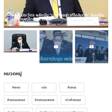
พล.อ.ประวิตร ผลักดัน “มวยไทยสู่เวทีโอลิมปิก” ส่งเสริม
เอกลักษณ์ไทยสู่สากล !!!
หมวดหมู่
News
vdo
กิจกรร
กิจกรรมพรรค
กิจจกรรมพรรค
ข่าวกิจกรรม