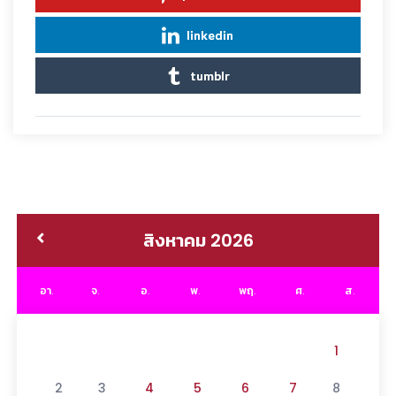
linkedin
tumblr
สิงหาคม 2026
อา.
จ.
อ.
พ.
พฤ.
ศ.
ส.
1
2
3
4
5
6
7
8