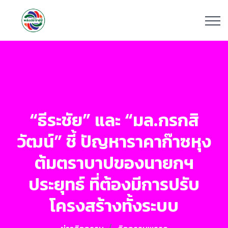
“ธีระชัย” และ “มล.กรกสิ
วัฒน์” ชี้ ปัญหาราคาก๊าซหุง
ต้มตราบาปของนายกฯ
ประยุทธ์ ที่ต้องมีการปรับ
โครงสร้างทั้งระบบ