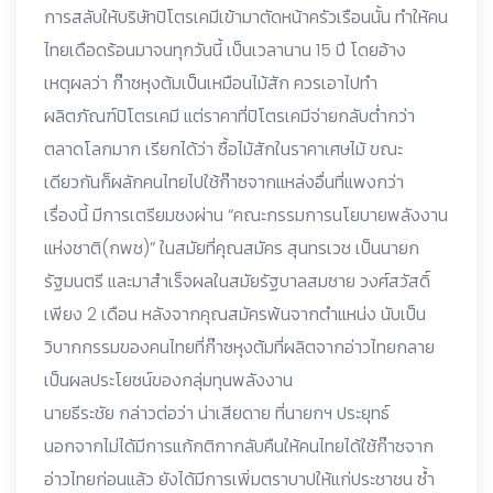
การสลับให้บริษัทปิโตรเคมีเข้ามาตัดหน้าครัวเรือนนั้น ทำให้คน
ไทยเดือดร้อนมาจนทุกวันนี้ เป็นเวลานาน 15 ปี โดยอ้าง
เหตุผลว่า ก๊าซหุงต้มเป็นเหมือนไม้สัก ควรเอาไปทำ
ผลิตภัณฑ์ปิโตรเคมี แต่ราคาที่ปิโตรเคมีจ่ายกลับต่ำกว่า
ตลาดโลกมาก เรียกได้ว่า ซื้อไม้สักในราคาเศษไม้ ขณะ
เดียวกันก็ผลักคนไทยไปใช้ก๊าซจากแหล่งอื่นที่แพงกว่า
เรื่องนี้ มีการเตรียมชงผ่าน “คณะกรรมการนโยบายพลังงาน
แห่งชาติ(กพช)” ในสมัยที่คุณสมัคร สุนทรเวช เป็นนายก
รัฐมนตรี และมาสำเร็จผลในสมัยรัฐบาลสมชาย วงศ์สวัสดิ์
เพียง 2 เดือน หลังจากคุณสมัครพ้นจากตำแหน่ง นับเป็น
วิบากกรรมของคนไทยที่ก๊าซหุงต้มที่ผลิตจากอ่าวไทยกลาย
เป็นผลประโยชน์ของกลุ่มทุนพลังงาน
นายธีระชัย กล่าวต่อว่า น่าเสียดาย ที่นายกฯ ประยุทธ์
นอกจากไม่ได้มีการแก้กติกากลับคืนให้คนไทยได้ใช้ก๊าซจาก
อ่าวไทยก่อนแล้ว ยังได้มีการเพิ่มตราบาปให้แก่ประชาชน ซ้ำ