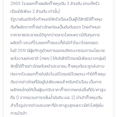
2565 โรงแยกก๊าซผลิตก๊าซหุงต้ม 3 ล้านตัน ขณะที่ครัว
เรือนใช้เพียง 2 ล้านตัน เท่านั้น)
รัฐบาลในอดีตจึงกำหนดให้ครัวเรือนเป็นผู้ได้สิทธิใช้ก๊าซหุง
ต้มที่ผลิตจากก๊าซอ่าวไทยก่อนเป็นอันดับแรก โดยกำหนด
ราคาขายประชาชนได้ถูกกว่าตลาดโลกเพราะมีต้นทุนการ
ผลิตต่ำ ขณะที่โรงแยกก๊าซเองก็ยังมีกำไรมาโดยตลอด
ในปี 2551 มีผู้แก้กฎด้วยการออกมติคณะกรรมการนโยบาย
พลังงานแห่งชาติ (กพช.) ให้บริษัทปิโตรเคมีเพียงบางกลุ่มมี
สิทธิ์ใช้ก๊าซอ่าวไทยตัดหน้าประชาชน ก๊าซหุงต้มจะถูกส่งทาง
ท่อจากโรงแยกก๊าซไปยังโรงปิโตรเคมีโดยตรง ทำให้ก๊าซหุง
ต้มจากอ่าวไทยที่มีอยู่ไม่เพียงพอสำหรับครัวเรือน เป็นการ
ผลักคนไทยให้เป็นผู้แบกรับราคาก๊าซจากแหล่งอื่นที่มีราคาสูง
คือ 1) จากขบวนการกลั่นน้ำมันดิบ และ 2) นำเข้าก๊าซหุงต้ม
สำเร็จรูปจากต่างประเทศ ที่มีราคาสูงสุดเพราะมีค่าโสหุ้ยใน
การนำเข้า