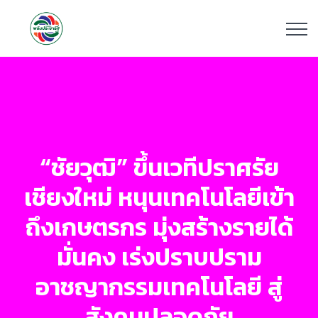
“ชัยวุฒิ” ขึ้นเวทีปราศรัย
เชียงใหม่ หนุนเทคโนโลยีเข้า
ถึงเกษตรกร มุ่งสร้างรายได้
มั่นคง เร่งปราบปราม
อาชญากรรมเทคโนโลยี สู่
สังคมปลอดภัย