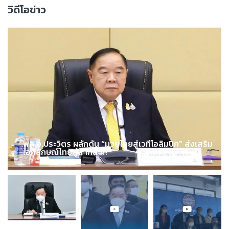
วิดีโอข่าว
พล.อ.ประวิตร ผลักดัน “มวยไทยสู่เวทีโอลิมปิก” ส่งเสริม
เอกลักษณ์ไทยสู่สากล !!!