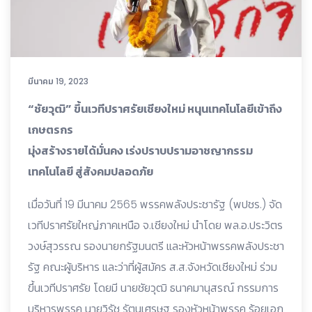
มีนาคม 19, 2023
“ชัยวุฒิ” ขึ้นเวทีปราศรัยเชียงใหม่ หนุนเทคโนโลยีเข้าถึง
เกษตรกร
มุ่งสร้างรายได้มั่นคง เร่งปราบปรามอาชญากรรม
เทคโนโลยี สู่สังคมปลอดภัย
เมื่อวันที่ 19 มีนาคม 2565 พรรคพลังประชารัฐ (พปชร.) จัด
เวทีปราศรัยใหญ่ภาคเหนือ จ.เชียงใหม่ นำโดย พล.อ.ประวิตร
วงษ์สุวรรณ รองนายกรัฐมนตรี และหัวหน้าพรรคพลังประชา
รัฐ คณะผู้บริหาร และว่าที่ผู้สมัคร ส.ส.จังหวัดเชียงใหม่ ร่วม
ขึ้นเวทีปราศรัย โดยมี นายชัยวุฒิ ธนาคมานุสรณ์ กรรมการ
บริหารพรรค นายวิรัช รัตนเศรษฐ รองหัวหน้าพรรค ร้อยเอก