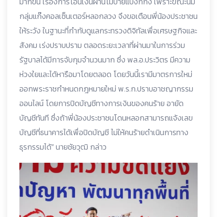
มากขึ้น เรื่องการโอนเงินผ่านโมบายแบงก์กิ้ง เพราะขณะนี้มี
กลุ่มแก๊งคอลเซ็นเตอร์หลอกลวง จึงขอเตือนพี่น้องประชาชน
ให้ระวัง ในฐานะที่กำกับดูแลกระทรวงดิจิทัลเพื่อเศรษฐกิจและ
สังคม เร่งปราบปราม ตลอดระยะเวลาที่ผ่านมาในการร่วม
รัฐบาลได้มีการจับกุมจำนวนมาก ซึ่ง พล.อ.ประวิตร มีความ
ห่วงใยและได้หารือมาโดยตลอด โดยวันนี้เรามีมาตรการใหม่
ออกพระราชกำหนดกฎหมายใหม่ พ.ร.ก.ปราบอาชญากรรม
ออนไลน์ โดยการปิดบัญชีทางการเงินของคนร้าย อายัด
บัญชีทันที ซึ่งถ้าพี่น้องประชาชนโดนหลอกสามารถแจ้งเลข
บัญชีที่ธนาคารได้เพื่อปิดบัญชี ไม่ให้คนร้ายดำเนินการทาง
ธุรกรรมได้” นายชัยวุฒิ กล่าว