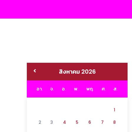
สิงหาคม 2026
อา.
จ.
อ.
พ.
พฤ.
ศ.
ส.
1
2
3
4
5
6
7
8