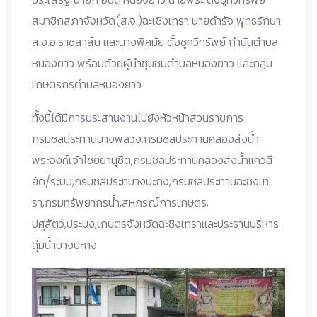
สมาชิกสภาจังหวัด(ส.จ.)ฉะเชิงเทรา นายดำรัจ พุทธรักษา
ส.จ.อ.ราชสาส์น และนางพิศมัย ตั้งชูทวีทรัพย์ กำนันตำบล
หนองยาว พร้อมด้วยผู้นำชุมชนตำบลหนองยาว และกลุ่ม
เกษตรกรตำบลหนองยาว
ทั้งนี้ได้มีการประสานงานไปยังหัวหน้าส่วนราชการ
กรมชลประทานบางพลวง,กรมชลประทานคลองส่งน้ำ
พระองค์เจ้าไชยยานุชิต,กรมชลประทานคลองส่งน้ำแควสี
ยัด/ระบม,กรมชลประทบางปะกง,กรมชลประทานฉะชิงเท
รา,กรมทรัพยากรน้ำ,สหกรณ์การเกษตร,
ปศุสัตว์,ประมง,เกษตรจังหวัดฉะชิงเทราและประธานบริหาร
ลุ่มน้ำบางปะกง