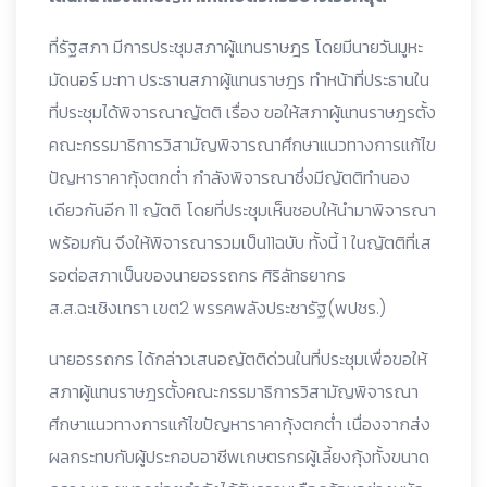
ที่รัฐสภา มีการประชุมสภาผู้แทนราษฎร โดยมีนายวันมูหะ
มัดนอร์ มะทา ประธานสภาผู้แทนราษฎร ทำหน้าที่ประธานใน
ที่ประชุมได้พิจารณาญัตติ เรื่อง ขอให้สภาผู้แทนราษฎรตั้ง
คณะกรรมาธิการวิสามัญพิจารณาศึกษาแนวทางการแก้ไข
ปัญหาราคากุ้งตกต่ำ กำลังพิจารณาซึ่งมีญัตติทำนอง
เดียวกันอีก 11 ญัตติ โดยที่ประชุมเห็นชอบให้นำมาพิจารณา
พร้อมกัน จึงให้พิจารณารวมเป็น11ฉบับ ทั้งนี้ 1 ในญัตติที่เส
รอต่อสภาเป็นของนายอรรถกร ศิริลัทธยากร
ส.ส.ฉะเชิงเทรา เขต2 พรรคพลังประชารัฐ(พปชร.)
นายอรรถกร ได้กล่าวเสนอญัตติด่วนในที่ประชุมเพื่อขอให้
สภาผู้แทนราษฎรตั้งคณะกรรมาธิการวิสามัญพิจารณา
ศึกษาแนวทางการแก้ไขปัญหาราคากุ้งตกต่ำ เนื่องจากส่ง
ผลกระทบกับผู้ประกอบอาชีพเกษตรกรผู้เลี้ยงกุ้งทั้งขนาด