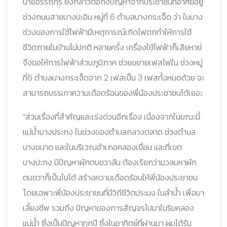
นายอรรถกร ยังกล่าวต่อถึงปัญหาจากประชาชนที่อาศัยอยู่
ช่วงถนนสายบางปะอิน หมู่ที่ 6 ตำบลบางกระเจ็ด ว่า ในบาง
ช่วงของการใช้ไฟฟ้ามีเหตุการณ์เกิดไฟตกทำให้การใช้
ชีวิตภายในบ้านไม่ปกติ หลายครั้ง เครื่องใช้ไฟฟ้าก็เสียหาย่
จึงขอให้การไฟฟ้าส่วนภูมิภาค ช่วยขยายเฟสไฟใน ช่วงหมู่
ที่6 ตำบลบางกระเจ็ดจาก 2 เฟสเป็น 3 เฟสทั้งหมดด้วย จะ
สามารถบรรเทาความเดือดร้อนของพี่น้องประชาชนได้เยอะ
“ส่วนเรื่องที่สำคัญและเร่งด่วนอีกเรื่อง เนื่องจากในขณะนี้
แม่น้ำบางประกง ในช่วงของตำบลกลางตลาด ช่วงตำบล
บางขนาด และในบริเวณอำเภอคลองเขื่อน และที่เขต
บางปะกง มีปัญหาผักตบชวาล้น ต้องเรียกว่ามวลมหาผัก
ตบชวาก็เป็นไปได้ สร้างความเดือดร้อนให้พี่น้องประชาชน
โดยเฉพาะพี่น้องประชาชนที่มีวิถีชีวิตประมง ในลำน้ำ เพื่อมา
เลี้ยงชีพ รวมถึง ปัญหาของการสัญจรไปมาในริมคลอง
แม่น้ำ ซึ่งเป็นปัญหาทุกปี ซึ่งในอาทิตย์ที่ผ่านมา ผมได้รับ