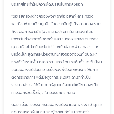
ประเทศไทยทำให้มีความได้เปรียบในการส่งออก
“ข้อเรียกร้องต่างๆของพวกเขาคือ อยากให้กระทรวง
พาณิชย์ช่วยสนับสนุนปัจจัยการผลิตกุ้งมีราคาลดลง รวม
ถึงชะลอการนำเข้ากุ้งจากต่างประเทศในทันท่วงทีโดย
เฉพาะในช่วงราคากุ้งตกต่ำ และเงินชดเชยของเกษตรกร
ทุกคนต้องได้เหมือนกัน ไม่ว่าจะเป็นบ่อใหญ่ บ่อกลาง และ
บอร์ดเล็ก สุดท้ายหน่วยงานที่เกี่ยวข้องต้องแก้ไขปัญหา
จริงจังในระยะสั้น กลาง ระยะยาว โดยเริ่มต้นตั้งแต่ วันนี้ผม
ขอเสนอญัตติด้วยความเป็นห่วงพี่น้องเกษตรกรให้มีการ
ตั้งกรรมาธิการ แต่เมื่อดูจากระยะเวลา ถ้าเราทำเป็น
รายงานส่งต่อให้กับนายกรัฐมนตรีคนใหม่แก้ไข คงจะเป็น
ทางออกรวดเร็วที่สุด”นายอรรถกร กล่าว
ต่อมาเมื่อนายอรรถกรเสนอญัตติจบ และกำลังจะ เข้าสู่การ
อภิปรายของผู้เสนอเหรอญัตติคนถัดไป ปรากฎว่า