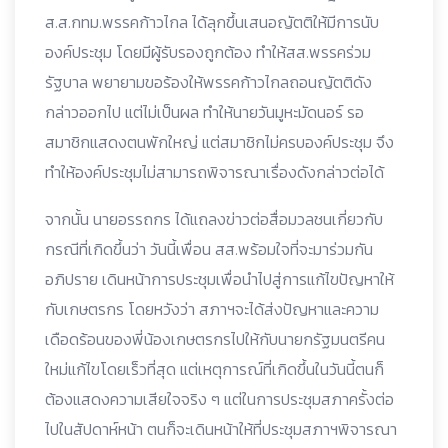
ส.ส.กทม.พรรคก้าวไกล ได้ลุกขึ้นเสนอญัตติให้มีการนับ
องค์ประชุม โดยมีผู้รับรองถูกต้อง ทำให้สส.พรรคร่วม
รัฐบาล พยายามขอร้องให้พรรคก้าวไกลถอนญัตติดัง
กล่าวออกไป แต่ไม่เป็นผล ทำให้นายวันมูหะมัดนอร์ รอ
สมาชิกแสดงตนพักใหญ่ แต่สมาชิกไม่ครบองค์ประชุม จึง
ทำให้องค์ประชุมไม่สามารถพิจารณาเรื่องดังกล่าวต่อได้
จากนั้น นายอรรถกร ได้แถลงข่าวต่อสื่อมวลชนเกี่ยวกับ
กรณีที่เกิดขึ้นว่า วันนี้เพื่อน สส.พร้อมใจที่จะมาร่วมกัน
อภิปราย เดินหน้าการประชุมเพื่อนำไปสู่การแก้ไขปัญหาให้
กับเกษตรกร โดยหวังว่า สภาฯจะได้ส่งปัญหาและความ
เดือดร้อนของพี่น้องเกษตรกรไปให้กับนายกรัฐมนตรีคน
ใหม่แก้ไขโดยเร็วที่สุด แต่เหตุการณ์ที่เกิดขึ้นในวันนี้ตนก็
ต้องแสดงความเสียใจจริง ๆ แต่ในการประชุมสภาครั้งต่อ
ไปในสัปดาห์หน้า ตนก็จะเดินหน้าให้ที่ประชุมสภาฯพิจารณา