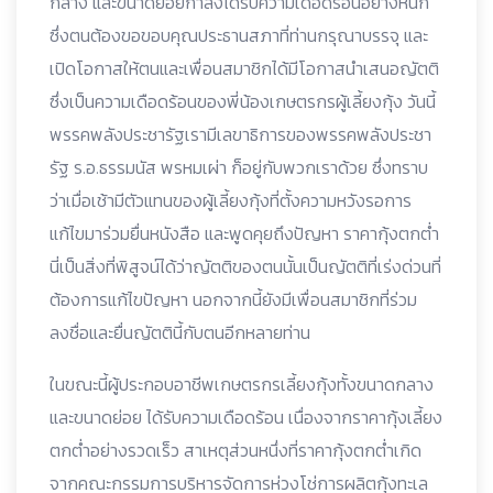
กลาง และขนาดย่อยกำลังได้รับความเดือดร้อนอย่างหนัก
ซึ่งตนต้องขอขอบคุณประธานสภาที่ท่านกรุณาบรรจุ และ
เปิดโอกาสให้ตนและเพื่อนสมาชิกได้มีโอกาสนำเสนอญัตติ
ซึ่งเป็นความเดือดร้อนของพี่น้องเกษตรกรผู้เลี้ยงกุ้ง วันนี้
พรรคพลังประชารัฐเรามีเลขาธิการของพรรคพลังประชา
รัฐ ร.อ.ธรรมนัส พรหมเผ่า ก็อยู่กับพวกเราด้วย ซึ่งทราบ
ว่าเมื่อเช้ามีตัวแทนของผู้เลี้ยงกุ้งที่ตั้งความหวังรอการ
แก้ไขมาร่วมยื่นหนังสือ และพูดคุยถึงปัญหา ราคากุ้งตกต่ำ
นี่เป็นสิ่งที่พิสูจน์ได้ว่าญัตติของตนนั้นเป็นญัตติที่เร่งด่วนที่
ต้องการแก้ไขปัญหา นอกจากนี้ยังมีเพื่อนสมาชิกที่ร่วม
ลงชื่อและยื่นญัตตินี้กับตนอีกหลายท่าน
ในขณะนี้ผู้ประกอบอาชีพเกษตรกรเลี้ยงกุ้งทั้งขนาดกลาง
และขนาดย่อย ได้รับความเดือดร้อน เนื่องจากราคากุ้งเลี้ยง
ตกต่ำอย่างรวดเร็ว สาเหตุส่วนหนึ่งที่ราคากุ้งตกต่ำเกิด
จากคณะกรรมการบริหารจัดการห่วงโช่การผลิตกุ้งทะเล