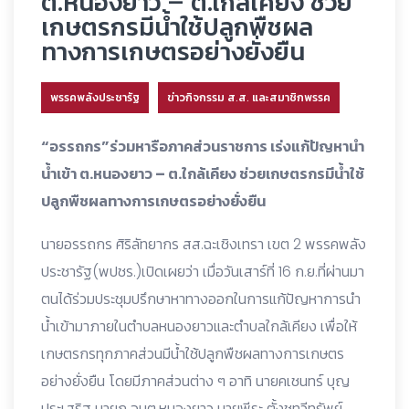
ต.หนองยาว – ต.ใกล้เคียง ช่วย
เกษตรกรมีน้ำใช้ปลูกพืชผล
ทางการเกษตรอย่างยั่งยืน
พรรคพลังประชารัฐ
ข่าวกิจกรรม ส.ส. และสมาชิกพรรค
“อรรถกร”ร่วมหารือภาคส่วนราชการ เร่งแก้ปัญหานำ
น้ำเข้า ต.หนองยาว – ต.ใกล้เคียง ช่วยเกษตรกรมีน้ำใช้
ปลูกพืชผลทางการเกษตรอย่างยั่งยืน
นายอรรถกร ศิริลัทยากร สส.ฉะเชิงเทรา เขต 2 พรรคพลัง
ประชารัฐ(พปชร.)เปิดเผยว่า เมื่อวันเสาร์ที่ 16 ก.ย.ที่ผ่านมา
ตนได้ร่วมประชุมปรึกษาหาทางออกในการแก้ปัญหาการนำ
น้ำเข้ามาภายในตำบลหนองยาวและตำบลใกล้เคียง เพื่อให้
เกษตรกรทุกภาคส่วนมีน้ำใช้ปลูกพืชผลทางการเกษตร
อย่างยั่งยืน โดยมีภาคส่วนต่าง ๆ อาทิ นายคเชนทร์ บุญ
ประเสริฐ นายก อบต.หนองยาว นายพีระ ตั้งชูทวีทรัพย์