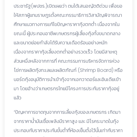
ประชารัฐ(พปชร.)เปิดเผยว่า ตนได้เสนอญัตติด่วน เพื่อขอ
ให้สภาผู้แทนราษฎรตั้งคณะกรรมาธิการวิสามัญพิจารณา
ศึกษาแนวทางการแก้ไขปัญหาราคากุ้งตกต่ำ เนื่องจากใน
ขณะนี้ ผู้ประกอบอาชีพเกษตรกรผู้เลี้ยงกุ้งทั้งขนาดกลาง
และขนาดย่อยกำลังได้รับความเดือดร้อนอย่างหนัก
เนื่องจากราคากุ้งเลี้ยงตกต่ำอย่างรวดเร็ว โดยมีสาเหตุ
ส่วนหนึ่งหลังจากการที่ คณะกรรมการบริหารจัดการห่วง
โช่การผลิตกุ้งทะเลและผลิตภัณฑ์ (Shrimp Board) หรือ
บอร์ดกุ้งอนุมัติการนำเข้ากุ้งจากเอกวาดอร์และอินเดียเข้า
มา โดยอ้างว่าเกษตรกรไทยมีโครงการประกันราคากุ้งอยู่
แล้ว
“ปัญหาการขาดทุนจากการเลี้ยงกุ้งของเกษตรกร เกิดมา
จากราคาน้ำมันเซื้อเพลิงมีราคาสูง และ มีโรคระบาดในกุ้ง
ประกอบกับราคาประกันขั้นต่ำที่ห้องเย็นตั้งไว้นั้นเท่ากับราคา