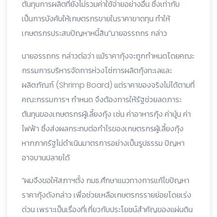
ตันทุนการผลิตที่ยังไม่รวมค่าใช้จ่ายอย่างอื่น ซึ่งเท่ากับ
เป็นการบังคับให้เกษตรกรขายในราคาขาดทุน ทำให้
เกษตรกรประสบปัญหาหนี้สิน”นายอรรถกร กล่าว
นายอรรถกร กล่าวต่อว่า แม้ราคากุ้งจะถูกกำหนดโดยคณะ
กรรมการบริหารจัดการห่วงโซ่การผลิตกุ้งทะเลและ
ผลิตภัณฑ์ (Shrimp Board) แต่ราคาของจริงไม่ได้ตามที่
คณะกรรมการฯ กำหนด จึงต้องการให้รัฐช่วยลดภาระ
ต้นทุนของเกษตรกรผู้เลี้ยงกุ้ง เช่น ค่าอาหารกุ้ง ค่าปู่น ค่า
ไฟฟ้า ซึ่งส่งผลกระทบต่อกำไรของเกษตรกรผู้เลี้ยงกุ้ง
หากภาครัฐไม่ดำเนินมาตรการอย่างเป็นรูปธรรม ปัญหา
อาจบานปลายได้
“ผมจึงขอให้สภาฯตั้ง กมธ.ศึกษาแนวทางการแก้ไขปัญหา
ราคากุ้งดังกล่าว เพื่อช่วยเหลือเกษตรกรรายย่อยโดยเร่ง
ด่วน เพราะเป็นเรื่องที่เกี่ยวกับประโยชน์สำคัญของแผ่นดิน