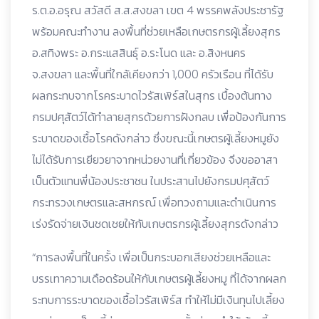
ร.ต.อ.อรุณ สวัสดี ส.ส.สงขลา เขต 4 พรรคพลังประชารัฐ
พร้อมคณะทำงาน ลงพื้นที่ช่วยเหลือเกษตรกรผู้เลี้ยงสุกร
อ.สทิงพระ อ.กระแสสินธุ์ อ.ระโนด และ อ.สิงหนคร
จ.สงขลา และพื้นที่ใกล้เคียงกว่า 1,000 ครัวเรือน ที่ได้รับ
ผลกระทบจากโรคระบาดไวรัสเพิร์สในสุกร เบื้องต้นทาง
กรมปศุสัตว์ได้ทำลายสุกรด้วยการฝังกลบ เพื่อป้องกันการ
ระบาดของเชื้อโรคดังกล่าว ซึ่งขณะนี้เกษตรผู้เลี้ยงหมูยัง
ไม่ได้รับการเยียวยาจากหน่วยงานที่เกี่ยวข้อง จึงขออาสา
เป็นตัวแทนพี่น้องประชาชน ในประสานไปยังกรมปศุสัตว์
กระทรวงเกษตรและสหกรณ์ เพื่อทวงถามและดำเนินการ
เร่งรัดจ่ายเงินชดเชยให้กับเกษตรกรผู้เลี้ยงสุกรดังกล่าว
“การลงพื้นที่ในครั้ง เพื่อเป็นกระบอกเสียงช่วยเหลือและ
บรรเทาความเดือดร้อนให้กับเกษตรผู้เลี้ยงหมู ที่ได้จากผลก
ระทบการระบาดของเชื้อไวรัสเพิร์ส ทำให้ไม่มีเงินทุนไปเลี้ยง