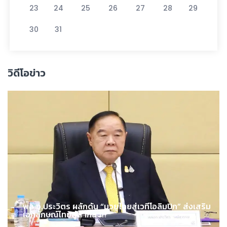
23
24
25
26
27
28
29
30
31
วิดีโอข่าว
พล.อ.ประวิตร ผลักดัน “มวยไทยสู่เวทีโอลิมปิก” ส่งเสริม
เอกลักษณ์ไทยสู่สากล !!!