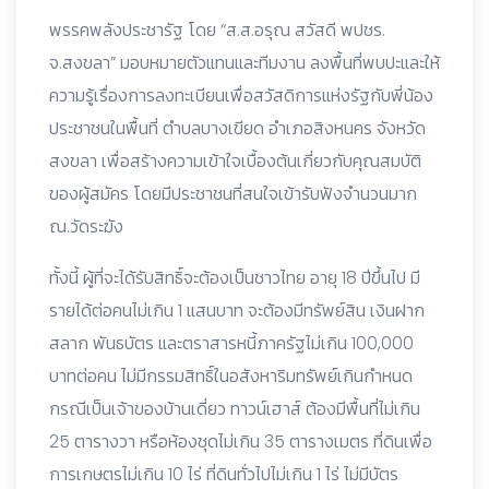
พรรคพลังประชารัฐ โดย “ส.ส.อรุณ สวัสดี พปชร.
จ.สงขลา” มอบหมายตัวแทนและทีมงาน ลงพื้นที่พบปะและให้
ความรู้เรื่องการลงทะเบียนเพื่อสวัสดิการแห่งรัฐกับพี่น้อง
ประชาชนในพื้นที่ ตำบลบางเขียด อำเภอสิงหนคร จังหวัด
สงขลา เพื่อสร้างความเข้าใจเบื้องต้นเกี่ยวกับคุณสมบัติ
ของผู้สมัคร โดยมีประชาชนที่สนใจเข้ารับฟังจำนวนมาก
ณ.วัดระฆัง
ทั้งนี้ ผู้ที่จะได้รับสิทธิ์จะต้องเป็นชาวไทย อายุ 18 ปีขึ้นไป มี
รายได้ต่อคนไม่เกิน 1 แสนบาท จะต้องมีทรัพย์สิน เงินฝาก
สลาก พันธบัตร และตราสารหนี้ภาครัฐไม่เกิน 100,000
บาทต่อคน ไม่มีกรรมสิทธิ์ในอสังหาริมทรัพย์เกินกำหนด
กรณีเป็นเจ้าของบ้านเดี่ยว ทาวน์เฮาส์ ต้องมีพื้นที่ไม่เกิน
25 ตารางวา หรือห้องชุดไม่เกิน 35 ตารางเมตร ที่ดินเพื่อ
การเกษตรไม่เกิน 10 ไร่ ที่ดินทั่วไปไม่เกิน 1 ไร่ ไม่มีบัตร