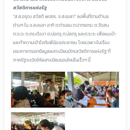
สวัสดิการแห่งรัฐ
“ส.ส.อรุณ สวัสดี พปชร. จ.สงขลา” ลงพื้นที่ตามตำบล
ต่างๆ ใน จ.สงขลา อาทิ ต.ท่าบอน ต.ปากแตระ ต.วัดสน
ต.ระวะ ต.กระดังงา ต.บ่อตรุ ต.บ่อตรุ และต.ระวะ เพื่อแนะนำ
และทำความเข้าใจกับพี่น้องประชาชน โดยเฉพาะในเรื่อง
ของการกรอกข้อมูลลงทะเบียนบัตรสวัสดิการแห่งรัฐ ที่
ภาครัฐจะเปิดให้ลงทะเบียนรอบใหม่ในเร็วๆ นี้