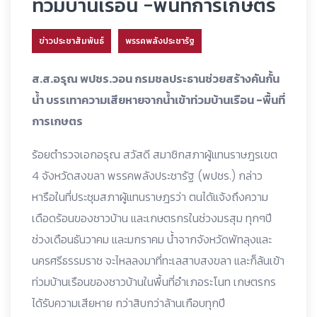
ท่วมบ้านเรือน -พื้นที่การเกษตร
ข่าวประชาสัมพันธ์
พรรคพลังประชารัฐ
ส.ส.อรุณ พปชร.วอน กรมชลประธานช่วยสร้างคันกั้น
น้ำ บรรเทาความเสียหายจากน้ำเข้าท่วมบ้านเรือน -พื้นที่
การเกษตร
ร้อยตำรวจเอกอรุณ สวัสดี สมาชิกสภาผู้แทนราษฎรเขต
4 จังหวัดสงขลา พรรคพลังประชารัฐ (พปชร.) กล่าว
หารือในที่ประชุมสภาผู้แทนราษฎรว่า ตนได้แจ้งถึงความ
เดือดร้อนของชาวบ้าน และเกษตรกรในช่วงมรสุม ทุกๆปี
ช่วงเดือนธันวาคม และมกราคม น้ำจากจังหวัดพัทลุงและ
นครศรีธรรมราช จะไหลลงมาที่ทะเลสาบสงขลา และก็ล้นเข้า
ท่วมบ้านเรือนของชาวบ้านในพื้นที่อำเภอระโนท เกษตรกร
ได้รับความเสียหาย กว่าสิบกว่าล้านเกือบทุกปี