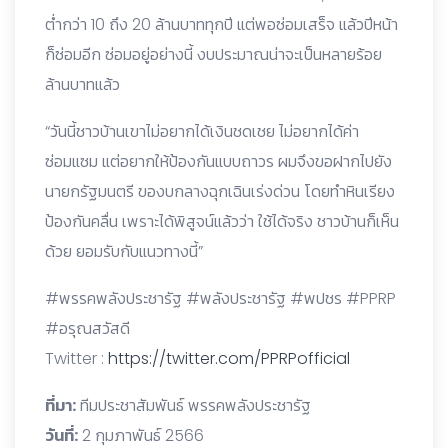
ต่ำกว่า 10 ถึง 20 ล้านบาททุกปี แต่พอซ่อมเสร็จ แล้วปีหน้า
ก็ซ่อมอีก ซ่อมอยู่อย่างนี้ งบประมาณน่าจะเป็นหลายร้อย
ล้านบาทแล้ว
“วันนี้ชาวบ้านเขาไม่อยากได้เงินชดเชย ไม่อยากได้ค่า
ซ่อมแซม แต่อยากให้ป้องกันแบบถาวร ผมจึงขอฝากไปยัง
นายกรัฐมนตรี ของบกลางฉุกเฉินเร่งด่วน โดยทำหินเรียง
ป้องกันคลื่น เพราะได้พิสูจน์แล้วว่า ใช้ได้จริง ชาวบ้านก็เห็น
ด้วย ยอมรับกับแนวทางนี้”
#พรรคพลังประชารัฐ #พลังประชารัฐ #พปชร #PPRP
#อรุณสวัสดี
Twitter :
https://twitter.com/PPRPofficial
ที่มา:
ทีมประชาสัมพันธ์ พรรคพลังประชารัฐ
วันที่:
2 กุมภาพันธ์ 2566