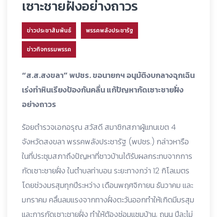
เซาะชายฝั่งอย่างถาวร
ข่าวประชาสัมพันธ์
พรรคพลังประชารัฐ
ข่าวกิจกรรมพรรค
“ส.ส.สงขลา” พปชร. ขอนายกฯ อนุมัติงบกลางฉุกเฉิน
เร่งทำหินเรียงป้องกันคลื่น แก้ปัญหากัดเซาะชายฝั่ง
อย่างถาวร
ร้อยตำรวจเอกอรุณ สวัสดี สมาชิกสภาผู้แทนเขต 4
จังหวัดสงขลา พรรคพลังประชารัฐ (พปชร.) กล่าวหารือ
ในที่ประชุมสภาถึงปัญหาที่ชาวบ้านได้รับผลกระทบจากการ
กัดเซาะชายฝั่ง ในตำบลท่าบอน ระยะทางกว่า 12 กิโลเมตร
โดยช่วงมรสุมทุกปีระหว่าง เดือนพฤศจิกายน ธันวาคม และ
มกราคม คลื่นลมแรงจากทางฝั่งตะวันออกทำให้เกิดมีมรสุม
และการกัดเซาะชายฝั่ง ทำให้ต้องซ่อมแซมบ้าน, ถนน ปีละไม่