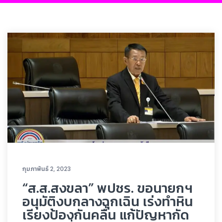
กุมภาพันธ์ 2, 2023
“ส.ส.สงขลา” พปชร. ขอนายกฯ
อนุมัติงบกลางฉุกเฉิน เร่งทำหิน
เรียงป้องกันคลื่น แก้ปัญหากัด