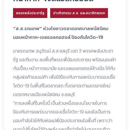
พรรคพลังประชารัฐ
ข่าวกิจกรรม ส.ส. และสมาชิกพรรค
“ส.ส.รณเทพ” ห่วงใยชาวตลาดเทศบาลพนัสนิคม
มอบหน้ากาก-เจลแอลกอฮอล์ ป้องกันโควิด-19
นายรณเทพ อนุวัฒน์ ส.ส.ชลบุรี เขต 3 พรรคพลังประชา
รัฐ และทีมงาน ลงพื้นที่พบปะพี่น้องประชาชน พร้อมมอบผ้า
กันเปื้อน หน้ากากอนามัย และเจลแอลกอฮอล์ล้างมือ ให้กับ
กลุ่มพ่อค้าและแม่ค้า เพื่อใช้ป้องกันการแพร่ระบาดของเชื้อ
โควิด-19 ในพื้นที่ในตลาดสด ทั้งตลาดเก่าและตลาดใหม่
เขตเทศบาลเมืองพนัสนิคม จ.ชลบุรี
“การลงพื้นที่ในครั้งนี้ เป็นส่วนหนึ่งของนโยบายในการ
ป้องกันการแพร่ระบาดของเชื้อโควิด-19 และยังเป็นการ
มอบกำลังใจให้กับพ่อแม่พี่น้องประชาชนในพื้นที่ เพราะว่า
เราจะไม่ทิ้งใครไว้ข้างหลัง และเชื่อว่าอีกไม่นานเราจะก้าว