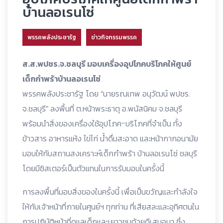
บ้านลอเรนโซ่
พรรคพลังประชารัฐ
ข่าวกิจกรรมพรรค
ส.ส.พปชร.จ.ชลบุรี มอบเครื่องอุปโภคบริโภคให้ศูนย์
เด็กกำพร้าบ้านลอเรนโซ่
พรรคพลังประชารัฐ โดย “นายรณเทพ อนุวัฒน์ พปชร.
จ.ชลบุรี” ลงพื้นที่ ต.หน้าพระธาตุ อ.พนัสนิคม จ.ชลบุรี
พร้อมนำสิ่งของเครื่องใช้อุปโภค-บริโภคที่จำเป็น ทั้ง
ข้าวสาร อาหารแห้ง ไข่ไก่ น้ำดื่มสะอาด และหน้ากากอนามัย
มอบให้กับสถานสงเคราะห์เด็กกำพร้า บ้านลอเรนโซ่ ชลบุรี
โดยมีซิสเตอร์เป็นตัวแทนในการรับมอบในครั้งนี้
การลงพื้นที่มอบสิ่งของในครั้งนี้ เพื่อเป็นขวัญและกำลังใจ
ให้กับเจ้าหน้าที่ภายในศูนย์ฯ ทุกท่าน ที่เสียสละและอุทิศตนใน
การปฏิบัติหน้าที่ดูแลเด็กและเยาวชนด้วยดีเสมอมา ซึ่ง