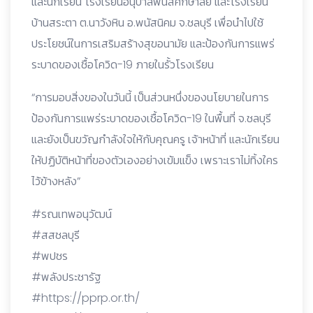
และนักเรียน โรงเรียนอนุบาลพนัสศึกษาลัย และโรงเรียน
บ้านสระตา ต.นาวังหิน อ.พนัสนิคม จ.ชลบุรี เพื่อนำไปใช้
ประโยชน์ในการเสริมสร้างสุขอนามัย และป้องกันการแพร่
ระบาดของเชื้อโควิด-19 ภายในรั้วโรงเรียน
“การมอบสิ่งของในวันนี้ เป็นส่วนหนึ่งของนโยบายในการ
ป้องกันการแพร่ระบาดของเชื้อโควิด-19 ในพื้นที่ จ.ชลบุรี
และยังเป็นขวัญกำลังใจให้กับคุณครู เจ้าหน้าที่ และนักเรียน
ให้ปฏิบัติหน้าที่ของตัวเองอย่างเข้มแข็ง เพราะเราไม่ทิ้งใคร
ไว้ข้างหลัง”
#รณเทพอนุวัฒน์
#สสชลบุรี
#พปชร
#พลังประชารัฐ
#https://pprp.or.th/