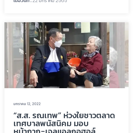
เมื่อวันที่ :
22 มกราคม 2565
มกราคม 12, 2022
“ส.ส. รณเทพ” ห่วงใยชาวตลาด
เทศบาลพนัสนิคม มอบ
หน้ากาก-เจลแอลกอฮอล์