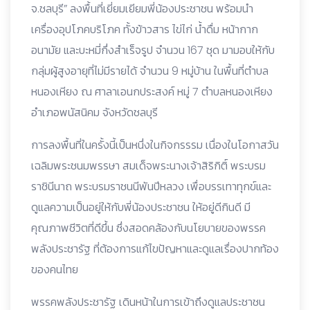
จ.ชลบุรี” ลงพื้นที่เยี่ยมเยียมพี่น้องประชาชน พร้อมนำ
เครื่องอุปโภคบริโภค ทั้งข้าวสาร ไข่ไก่ น้ำดื่ม หน้ากาก
อนามัย และบะหมี่กึ่งสำเร็จรูป จำนวน 167 ชุด มามอบให้กับ
กลุ่มผู้สูงอายุที่ไม่มีรายได้ จำนวน 9 หมู่บ้าน ในพื้นที่ตำบล
หนองเหียง ณ ศาลาเอนกประสงค์ หมู่ 7 ตำบลหนองเหียง
อำเภอพนัสนิคม จังหวัดชลบุรี
การลงพื้นที่ในครั้งนี้เป็นหนึ่งในกิจกรรรม เนื่องในโอกาสวัน
เฉลิมพระชนมพรรษา สมเด็จพระนางเจ้าสิริกิติ์ พระบรม
ราชินีนาถ พระบรมราชนนีพันปีหลวง เพื่อบรรเทาทุกข์และ
ดูแลความเป็นอยู่ให้กับพี่น้องประชาชน ให้อยู่ดีกินดี มี
คุณภาพชีวิตที่ดีขึ้น ซึ่งสอดคล้องกับนโยบายของพรรค
พลังประชารัฐ ที่ต้องการแก้ไขปัญหาและดูแลเรื่องปากท้อง
ของคนไทย
พรรคพลังประชารัฐ เดินหน้าในการเข้าถึงดูแลประชาชน