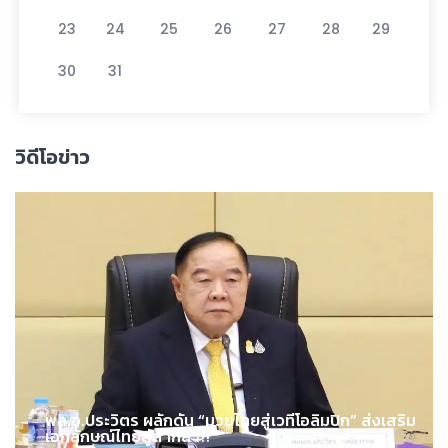
23
24
25
26
27
28
29
30
31
วิดีโอข่าว
พล.อ.ประวิตร ผลักดัน “มวยไทยสู่เวทีโอลิมปิก” ส่งเสริม
เอกลักษณ์ไทยสู่สากล !!!