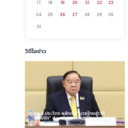
17
18
19
20
21
22
23
24
25
26
27
28
29
30
31
วิดีโอข่าว
พล.อ.ประวิตร ผลักดัน “มวยไทยสู่เวที
โอลิมปิก” ส่งเสริมเอกลักษณ์ไทยสู่สากล !!!