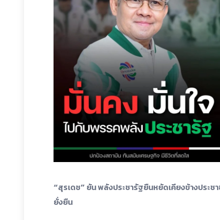
“สุรเดช” ยัน พลังประชารัฐยืนหยัดเคียงข้างประชา
ยั่งยืน