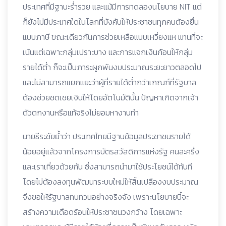
ประเทศที่มีฐานะร่ำรวย และแม้มีการทดลองนโยบาย NIT แต่
ก็ยังไม่มีประเทศใดในโลกที่บังคับให้ประชาชนทุกคนต้องยื่น
แบบภาษี ขณะเดียวกันการช่วยเหลือแบบเหวี่ยงแห แทนที่จะ
เน้นแต่เฉพาะกลุ่มเปราะบาง และการแจกเงินก้อนให้กลุ่ม
รายได้ต่ำ ก็จะเป็นภาระผูกพันงบประมาณระยะยาวตลอดไป
และไม่สามารถแยกแยะว่าผู้ที่รายได้ต่ำกว่าเกณฑ์ที่รัฐบาล
ต้องช่วยชดเชยเงินให้โดยอัตโนมัตินั้น ปัญหาเกิดจากเจ้า
ตัวตกงานหรือแท้จริงไม่ยอมหางานทำ
นายธีระชัยย้ำว่า ประเทศไทยมีฐานข้อมูลประชาชนรายได้
น้อยอยู่แล้วจากโครงการบัตรสวัสดิการแห่งรัฐ คนละครึ่ง
และเราเที่ยวด้วยกัน ซึ่งสามารถนำมาใช้ประโยชน์ได้ทันที
โดยไม่ต้องลงทุนพัฒนาระบบใหม่ให้สิ้นเปลืองงบประมาณ
จึงขอให้รัฐบาลทบทวนอย่างจริงจัง เพราะนโยบายนี้จะ
สร้างความเดือดร้อนให้ประชาชนวงกว้าง โดยเฉพาะ