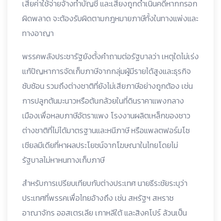
เสียค่าใช้จ่ายจ้างทำบัญชี และเสี่ยงถูกดำเนินคดีหากกรอก
ผิดพลาด จะต้องรับผิดตามกฎหมายภาษีทั้งในทางแพ่งและ
ทางอาญา
พรรคพลังประชารัฐยังตั้งคำถามต่อรัฐบาลว่า เหตุใดไม่เร่ง
แก้ปัญหาการจัดเก็บภาษีจากกลุ่มผู้มีรายได้สูงและธุรกิจ
ซับซ้อน รวมถึงต่างชาติที่ยังไม่เสียภาษีอย่างถูกต้อง เช่น
การปลูกต้นมะนาวหรือต้นกล้วยในที่ดินราคาแพงกลาง
เมืองเพื่อหลบภาษีอัตราแพง โรงงานผลิตเหล็กของชาว
ต่างชาติที่ไม่ได้มาตรฐานและหนีภาษี หรือแพลตฟอร์มโซ
เชียลมีเดียที่หาผลประโยชน์จากโฆษณาในไทยโดยไม่
รัฐบาลไม่หาหนทางเก็บภาษี
สำหรับการเปรียบเทียบกับต่างประเทศ นายธีระชัยระบุว่า
ประเทศที่พรรคเพื่อไทยอ้างถึง เช่น สหรัฐฯ สหราช
อาณาจักร ออสเตรเลีย เกาหลีใต้ และสิงคโปร์ ล้วนเป็น