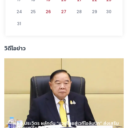
24
25
26
27
28
29
30
31
วิดีโอข่าว
พล.อ.ประวิตร ผลักดัน “มวยไทยสู่เวทีโอลิมปิก” ส่งเสริม
เอกลักษณ์ไทยสู่สากล !!!