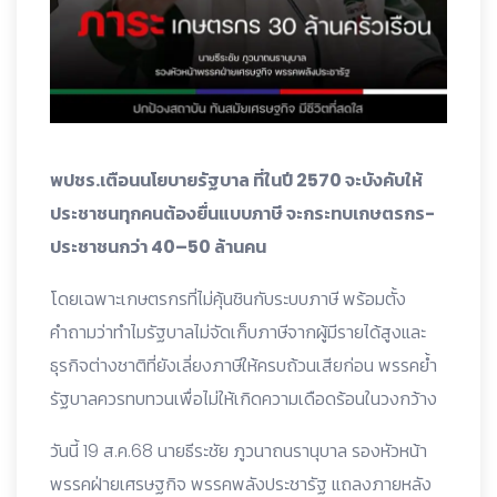
พปชร.เตือนนโยบายรัฐบาล ที่ในปี 2570 จะบังคับให้
ประชาชนทุกคนต้องยื่นแบบภาษี จะกระทบเกษตรกร-
ประชาชนกว่า 40–50 ล้านคน
โดยเฉพาะเกษตรกรที่ไม่คุ้นชินกับระบบภาษี พร้อมตั้ง
คำถามว่าทำไมรัฐบาลไม่จัดเก็บภาษีจากผู้มีรายได้สูงและ
ธุรกิจต่างชาติที่ยังเลี่ยงภาษีให้ครบถ้วนเสียก่อน พรรคย้ำ
รัฐบาลควรทบทวนเพื่อไม่ให้เกิดความเดือดร้อนในวงกว้าง
วันนี้ 19 ส.ค.68 นายธีระชัย ภูวนาถนรานุบาล รองหัวหน้า
พรรคฝ่ายเศรษฐกิจ พรรคพลังประชารัฐ แถลงภายหลัง