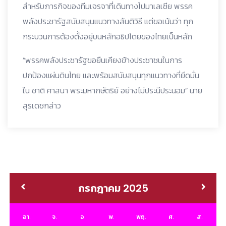
สำหรับภารกิจของทีมเจรจาที่เดินทางไปมาเลเซีย พรรค
พลังประชารัฐสนับสนุนแนวทางสันติวิธี แต่ขอเน้นว่า ทุก
กระบวนการต้องตั้งอยู่บนหลักอธิปไตยของไทยเป็นหลัก
“พรรคพลังประชารัฐขอยืนเคียงข้างประชาชนในการ
ปกป้องแผ่นดินไทย และพร้อมสนับสนุนทุกแนวทางที่ยึดมั่น
ใน ชาติ ศาสนา พระมหากษัตริย์ อย่างไม่ประนีประนอม” นาย
สุรเดชกล่าว
กรกฎาคม 2025
อา.
จ.
อ.
พ.
พฤ.
ศ.
ส.