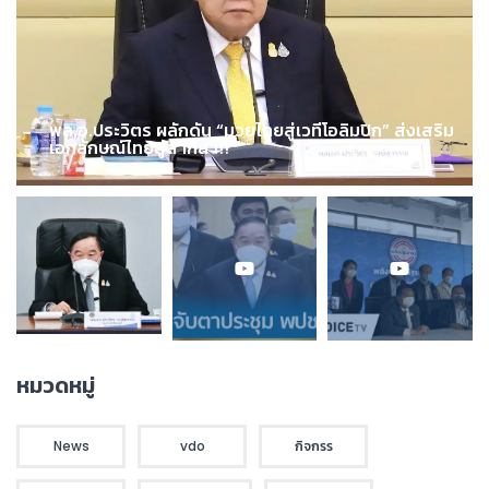
พล.อ.ประวิตร ผลักดัน “มวยไทยสู่เวทีโอลิมปิก” ส่งเสริม
เอกลักษณ์ไทยสู่สากล !!!
หมวดหมู่
News
vdo
กิจกรร