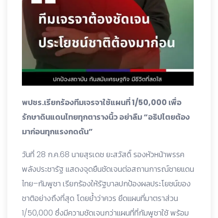
พปชร.เรียกร้องทีมเจรจาใช้แผนที่ 1/50,000 เพื่อ
รักษาดินแดนไทยทุกตารางนิ้ว อย่าลืม “อธิปไตยต้อง
มาก่อนทุกแรงกดดัน”
วันที่ 28 ก.ค.68 นายสุรเดช ยะสวัสดิ์ รองหัวหน้าพรรค
พลังประชารัฐ แสดงจุดยืนชัดเจนต่อสถานการณ์ชายแดน
ไทย–กัมพูชา เรียกร้องให้รัฐบาลปกป้องผลประโยชน์ของ
ชาติอย่างถึงที่สุด โดยย้ำว่าควร ยึดแผนที่มาตราส่วน
1/50,000 ซึ่งมีความชัดเจนกว่าแผนที่ที่กัมพูชาใช้ พร้อม