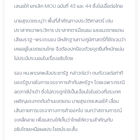
เสนอให้ ยกเลิก MOU ฉบับที่ 43 และ 44 ซึ่งไม่เอื้อต่อไทย
นายสุรเดชระบุว่า พื้นที่สำคัญทางประวัติศาสตร์ เช่น
ปราสาทเขาพระวิหาร ปราสาทตาเมือนธม และแนวชายแดน
เสียมราฐ–พระตะบอง มีหลักฐานทางภูมิศาสตร์ที่ชัดเจนว่า
เคยอยู่ในเขตแดนไทย จึงต้องปกป้องด้วยจุดยืนที่หนักแน่น
ไม่ประนีประนอมในเรื่องอธิปไตย
รอง หน.พรรคพลังประชารัฐ กล่าวต่อว่า ตนกังวลต่อท่าที
ของรัฐบาลในการเจรจาการค้ากับสหรัฐฯ โดยเฉพาะกรณี
ลดภาษีนำเข้า ซึ่งไม่ควรถูกใช้เป็นเงื่อนไขในช่วงที่ประเทศ
เผชิญแรงกดดันด้านเขตแดน นายสุรเดชเสนอให้ เลื่อน
เส้นตายการเจรจาทางการค้าออกไป จนกว่าสถานการณ์
จะคลี่คลาย เพื่อแสดงให้เห็นว่าไทยให้ความสำคัญกับ
อธิปไตยเหนือผลประโยชน์ระยะสั้น