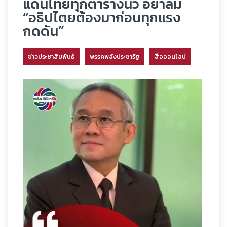
แดนไทยทุกตารางนิ้ว อย่าลืม
“อธิปไตยต้องมาก่อนทุกแรง
กดดัน”
ข่าวประชาสัมพันธ์
พรรคพลังประชารัฐ
สื่อออนไลน์