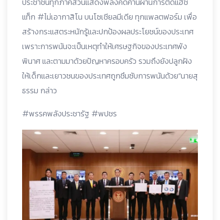
ประชาชนทุกภาคส่วนแสดงพลังคัดค้านผ่านการติดแฮช
แท็ก #ไม่เอากาสิโน บนโซเชียลมีเดีย ทุกแพลตฟอร์ม เพื่อ
สร้างกระแสตระหนักรู้และปกป้องผลประโยชน์ของประเทศ
เพราะการพนันจะเป็นเหตุทำให้เศรษฐกิจของประเทศพัง
พินาศ และตามมาด้วยปัญหาครอบครัว รวมถึงยังปลูกฝัง
ให้เด็กและเยาวชนของประเทศถูกชึมซับการพนันด้วย“นายสุ
ธรรม กล่าว
#พรรคพลังประชารัฐ #พปชร