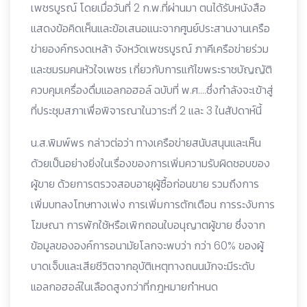
เพชรบูรณ์ โดยเมื่อวันที่ 2 ก.พ.ที่ผ่านมา ตนได้รับหนังสือ
แสดงข้อคิดเห็นและข้อเสนอแนะจากศูนย์ประสานงานเครือ
ข่ายองค์กรงดเหล้า จังหวัดเพชรบูรณ์ ภาคีเครือข่ายร่วม
และชมรมคนหัวใจเพชร เกี่ยวกับการแก้ไขพระราชบัญญัติ
ควบคุมเครื่องดื่มแอลกอฮอล์ ฉบับที่ พ.ศ….ซึ่งกำลังจะเข้าสู่
ที่ประชุมสภาเพื่อพิจารณาในวาระที่ 2 และ 3 ในสัปดาห์นี้
น.ส.พิมพ์พร กล่าวต่อว่า ทางเครือข่ายสนับสนุนและเห็น
ด้วยเป็นอย่างยิ่งในเรื่องของการเพิ่มความรับผิดชอบของ
ผู้ขาย ด้วยการตรวจสอบอายุผู้ซื้อก่อนขาย รวมถึงการ
เพิ่มบทลงโทษทางเพ่ง การเพิ่มการตักเตือน การระงับการ
โฆษณา การพักใช้หรือเพิกถอนใบอนุญาตผู้ขาย ซึ่งจาก
ข้อมูลขององค์การอนามัยโลกจะพบว่า กว่า 60% ของผู้
บาดเจ็บและเสียชีวิตจากอุบัติเหตุทางถนนมักจะมีระดับ
แอลกอฮอล์ในเลือดสูงกว่าที่กฎหมายกำหนด