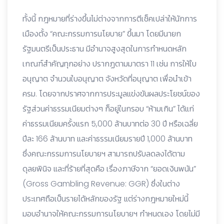
ทั้งนี้ กฎหมายที่ร่างขึ้นไม่ต่างจากการตีเช็คเปล่าให้นักการ
เมืองตั้ง “คณะกรรมการนโยบาย” ขึ้นมา โดยมีนายก
รัฐมนตรีเป็นประธาน มีอำนาจสูงสุดในการกำหนดหลัก
เกณฑ์สำคัญทุกอย่าง ปรากฏตามมาตรา 11 เช่น การให้ใบ
อนุญาต จำนวนใบอนุญาต จังหวัดที่อนุญาต เพื่อนำเข้า
ครม. โดยจากปราศจากการประมูลแข่งขันผลประโยชน์ของ
รัฐส่วนค่าธรรมเนียมต่างๆ ก็อยู่ในกรอบ “ห้ามเกิน” ได้แก่
ค่าธรรมเนียมครั้งแรก 5,000 ล้านบาทต่อ 30 ปี หรือเฉลี่ย
ปีละ 166 ล้านบาท และค่าธรรมเนียมรายปี 1,000 ล้านบาท
ซึ่งคณะกรรมการนโยบายฯ สามารถปรับลดลงได้ตาม
ดุลยพินิจ และที่ร้ายที่สุดคือ เรื่องภาษีจาก “ยอดเงินพนัน”
(Gross Gambling Revenue: GGR) ซึ่งในต่าง
ประเทศถือเป็นรายได้หลักของรัฐ แต่ร่างกฎหมายใหม่นี้
มอบอำนาจให้คณะกรรมการนโยบายฯ กำหนดเอง โดยไม่มี