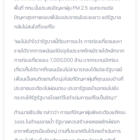
พื้นที่ กทม.นั้นประสบปัญหาฝุ่น PM 2.5 จนกระทบต่อ
ปัญหาสุขภาพของพี่น้องประชาชนในระยะยาว แต่รัฐบาล
กลับไม่สนใจที่จะแก้ไข
“ผมไม่เข้าใจว่ารัฐบาลนี้ต้องการอะไร การท่องเที่ยวและหา
รายได้จากการพนันแต่ปัจจุบันประเทศไทยมีรายได้หลักจาก
การท่องเที่ยวของ 7,000,000 ล้าน บาทกระทบนักท่อง
เที่ยวเห็นได้จากที่ดอนเมืองไม่สามารถลงได้แต่ละรัฐบาลมี
เพื่อนเป็นคนติดแทนที่จะมุ่งไปแก้ปัญหาฝุ่นที่คุณมองบ้างที่
ประชาชนจะต้องไปผ่อนตรง ประชารัฐขอนำเอกชนไปยัง
กระทงให้รัฐรัฐบาลโดยทวีไปดำเนินการแก้ไขเป็นปัญา”
ด้านนายธีระชัย กล่าวว่า การแก้ปัญหาฝุ่นพิษจะต้องแก้ครบ
วงจร ในด้านปลายน้ำ รัฐบาลควรสร้างหอคอยยักษ์ฟอก
อากาศในทุกเมืองใหญ่ ตามที่ประเทศจีนได้เคยดำเนินการ