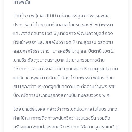
การพนัน
วันนี้(5 ก.พ.)เวลา 11.00 น.ที่อาคารรัฐสภา พรรคพลัง
ประชารัฐ นำโดย นายชัยมงคล ไชยรบ รองหัวหน้าพรรค
และ สส.สกลนคร เขต 5 ,นายฉกาจ พัฒนกิจวิบูลย์ รอง
หัวหน้าพรรค และ สส.พังงา เขต 2 นายสุธรรม จริตงาม
สส.นครศรีธรรมราช , นายคอซีย์ มามุ สส. ปัตตานี เขต 2
,นายธีระชัย ภูวนาถนรานุบาล ประธานกรรมการด้าน
วิชาการ,ดร.ม.ล.กรกสิวัฒน์ เกษมศรี ที่ปรึกษาศูนย์นโยบาย
และวิชาการ,พล.ต.ท.ปิยะ ต๊ะวิชัย โฆษกพรรค พปชร. ร่วม
กันแถลงข่าวประกาศจุดยืนคัดค้านและต่อต้านร่างพระราช
บัญญัติการประกอบธุรกิจสถานบันเทิงครบวงจร พ.ศ.
โดย นายชัยมงคล กล่าวว่า การเปิดบ่อนกาสิโนในประเทศจะ
ทำให้ปัญหาการติดการพนันทวีความรุนแรงขึ้น รวมถึง
สร้างผลกระทบต่อครอบครัว เช่น การใช้ความรุนแรงในบ้าน