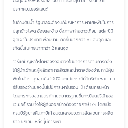
ต้นทุนไม่ถึงหนึ่งร้อยล้านบาท และล่าสุด มีการค้นคว้าที่
ประเทศเนเธอร์แลนด์
ในด้านต้นน้ำ รัฐบาลจะต้องแก้ปัญหาการเผาเศษพืชในการ
ปลูกข้าวโพด อ้อยและข้าว ซึ่งภาพถ่ายดาวเทียม แต่ละปีมี
จุดเผาในประเทศเพื่อนบ้านเกิดขึ้นมากกว่า 8 แสนจุด และ
เกิดขึ้นในไทยมากกว่า 2 แสนจุด
“วิธีแก้ปัญหาให้ได้ผลจริงจะต้องใช้มาตรการด้านการคลัง
ให้ผู้นำเข้าและผู้ผลิตอาหารสัตว์และน้ำตาลต้องจ่ายภาษีฝุ่น
พิษในอัตราสูงสุดถึง 100% ยกเว้นกรณีที่มีบริษัทเซอเวเยอ
ร์รับรองว่าแปลงนั้นไม่มีการเผาในรอบ 12 เดือนก่อนหน้า
โดยกระทรวงเกษตรกำหนดมาตรฐานขึ้นทะเบียนบริษัทเซอ
เวเยอร์ รวมทั้งให้ผู้ส่งออกข้าวต้องจ่ายภาษี 5% โดยเมื่อ
ครบปีรัฐบาลคืนภาษีให้ อบต.และอบจ.ตามสัดส่วนการผลิต
ข้าว ยกเว้นแหล่งทีุ่มีการเผา