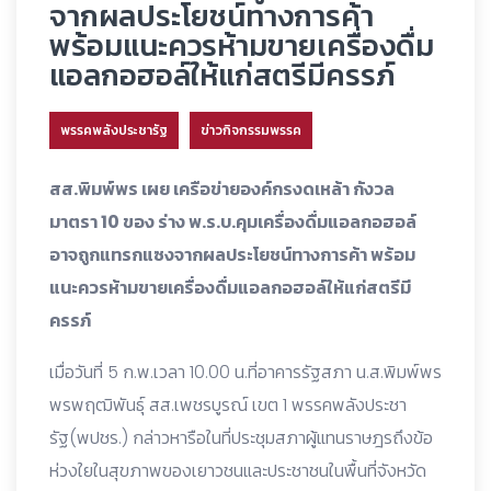
จากผลประโยชน์ทางการค้า
พร้อมแนะควรห้ามขายเครื่องดื่ม
แอลกอฮอล์ให้แก่สตรีมีครรภ์
พรรคพลังประชารัฐ
ข่าวกิจกรรมพรรค
สส.พิมพ์พร เผย เครือข่ายองค์กรงดเหล้า กังวล
มาตรา 10 ของ ร่าง พ.ร.บ.คุมเครื่องดื่มแอลกอฮอล์
อาจถูกแทรกแซงจากผลประโยชน์ทางการค้า พร้อม
แนะควรห้ามขายเครื่องดื่มแอลกอฮอล์ให้แก่สตรีมี
ครรภ์
เมื่อวันที่ 5 ก.พ.เวลา 10.00 น.ที่อาคารรัฐสภา น.ส.พิมพ์พร
พรพฤฒิพันธุ์ สส.เพชรบูรณ์ เขต 1 พรรคพลังประชา
รัฐ(พปชร.) กล่าวหารือในที่ประชุมสภาผู้แทนราษฎรถึงข้อ
ห่วงใยในสุขภาพของเยาวชนและประชาชนในพื้นที่จังหวัด