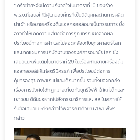
“เครือข่ายฯจึงมีความกังวลใจในมาตราที่ 10 ของร่าง
พ.ร.บ.ที่เสนอให้มีผู้แทนองค์กรที่เป็นนิติบุคคลด้านการผลิต
นำเข้า หรือขายเครื่องดื่มแอลกอฮอล์อมาเป็นกรรมการ ซึ่ง
อาจทำให้เกิดความเสี่ยงต่อการถูกแทรกแซงจากผล
ประโยชน์ทางการค้า และไม่สอดคล้องกับยุทธศาสตร์โลก
และขาดแผนการปฏิบัติงานขององค์การอนามัยโลก ซึ่ง
เสนอแนะเพิ่มเติมในมาตราที่ 29 ในเรื่องห้ามขายเครื่องดื่ม
แอลกอฮอล์ให้แก่สตรีมีครรภ์ เพื่อประโยชน์ต่อการ
คุ้มครองสุขภาพแก่แม่และเด็กมากขึ้น รวมทั้งขอฝากถึง
เรื่องการบังคับใช้กฎหมายเกี่ยวกับบุหรี่ไฟฟ้าให้แก่เด็กและ
เยาวชน ดิฉันขอฝากไปยังกรรมาธิการและ สส.ในสภาฯให้
รับข้อเสนอแนะดังกล่าวไว้พิจารณาด้วย“น.ส.พิมพ์พร
กล่าว