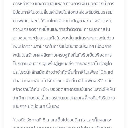
การหย่าร้าง และความล้มเหลว ทางการเงิน นอกจากนี้ การ
มีบ่อนกาสิโนจะเปลี่ยนค่านิยมในสังคม ส่งเสริมวัฒนธรรม
การพนัน และทำให้ คนไทยเสี่ยงต่อปัญหาสุขภาพจิต เช่น
ความเครียดจากหนี้สินและการฆ่าตัวตาย การเปิดกาสิโน
อาจช่วยกระตุ้นเศรษฐกิจในระยะสั้น แต่ในระยะยาวจะไม่ช่วย
เพิ่มขีดความสามารถในการแข่งขันของประเทศ เนื่องการ
พนันไม่สร้างผลผลิตทางเศรษฐกิจที่แท้จริงเป็นเพียงการ
โยกย้ายเงินจาก ผู้แพ้ไปสู่ผู้ชนะ ซึ่งเจ้าของกาสิโนคือผู้ได้
ประโยชน์หลักแม้จะอ้างว่าจำกัดพื้นที่กาสิโนเพียง 10% แต่
ตัวอย่างจากสิงคโปร์ที่กำหนดพื้นที่กาสิโนเพียง 3% กลับ
สร้างรายได้ถึง 70% ของอุตสาหกรรมบันเทิง แสดงให้เห็น
ว่าเป้าหมายของเอ็นเตอร์เทนเมนต์คอมเพล็กซ์ที่แท้จริงอาจ
เป็นการเปิดบ่อนเสรีนั้นเอง
“ในอดีตรัชกาลที่ 5 เคยเสด็จไปมอนติคาโลและเห็นผลกระ