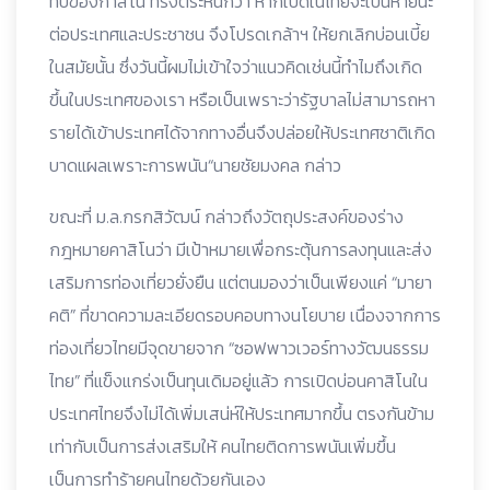
ทบของกาสิโน ทรงตระหนักว่า หากเปิดในไทยจะเป็นหายนะ
ต่อประเทศและประชาชน จึงโปรดเกล้าฯ ให้ยกเลิกบ่อนเบี้ย
ในสมัยนั้น ซึ่งวันนี้ผมไม่เข้าใจว่าแนวคิดเช่นนี้ทำไมถึงเกิด
ขึ้นในประเทศของเรา หรือเป็นเพราะว่ารัฐบาลไม่สามารถหา
รายได้เข้าประเทศได้จากทางอื่นจึงปล่อยให้ประเทศชาติเกิด
บาดแผลเพราะการพนัน“นายชัยมงคล กล่าว
ขณะที่ ม.ล.กรกสิวัฒน์ กล่าวถึงวัตถุประสงค์ของร่าง
กฎหมายคาสิโนว่า มีเป้าหมายเพื่อกระตุ้นการลงทุนและส่ง
เสริมการท่องเที่ยวยั่งยืน แต่ตนมองว่าเป็นเพียงแค่ “มายา
คติ” ที่ขาดความละเอียดรอบคอบทางนโยบาย เนื่องจากการ
ท่องเที่ยวไทยมีจุดขายจาก “ซอฟพาวเวอร์ทางวัฒนธรรม
ไทย” ที่แข็งแกร่งเป็นทุนเดิมอยู่แล้ว การเปิดบ่อนคาสิโนใน
ประเทศไทยจึงไม่ได้เพิ่มเสน่ห์ให้ประเทศมากขึ้น ตรงกันข้าม
เท่ากับเป็นการส่งเสริมให้ คนไทยติดการพนันเพิ่มขึ้น
เป็นการทำร้ายคนไทยด้วยกันเอง