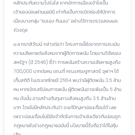
หลักประกันความโปร่งใส หากนักการเมืองเข้าไปเป็น
เจ้าของบ่อนผ่านนอมินี เท่ากับเป็นการเปิดช่องให้นักการ
เมืองบางกลุ่ม “ชงเอง กินเอง” อย่างไร้การตรวจสอบและ
ถ่วงดุล
ม.ล.กรกสิวัฒน์ กล่าวต่อว่า โครงการนี้ยังขาดการประเมิน
ความเสียหายต่อสังคมจากผู้ติดการพนัน โดยงานวิจัยของ
สหรัฐฯ (ปี 2546) ชี้ว่า การพนันสร้างความเสียหายสูงถึง
700,000 บาทต่อคน ขณะที่ คณะเศรษฐศาสตร์ จุฬาฯ ได้
เก็บสถิติ ในประเทศไทยปี 2564 พบว่ามีผู้ติดพนัน 3.5 ล้าน
คน หากเปิดเสรีบ่อนการพนัน ผู้ติดพนันอาจเพิ่มเป็น 5 ล้าน
คน ดังนั้น อาจสร้างต้นทุนทางสังคมสูงถึง 3.5 ล้านล้าน
บาท โดยไม่มีหลักประกันว่า จะแก้ปัญหาบ่อนเถื่อนได้ เลย
เพราะบ่อนเถื่อนไม่มีข้อจำกัดในการเข้าเช่นเดียวกับบ่อนถูก
กฎหมายในร่างกฎหมายฉบับนี้ นโยบายนี้จึงถือว่าได้ไม่คุ้ม
เสีย