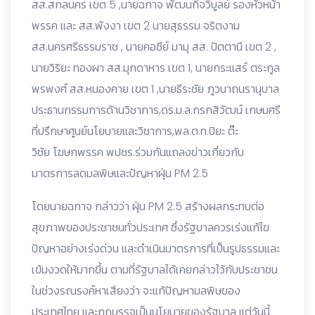
สส.สกลนคร เขต 5 ,นายฉกาจ พัฒนกิจวิบูลย์ รองหัวหน้า
พรรค และ สส.พังงา เขต 2 นายสุธรรม จริตงาม
สส.นครศรีธรรมราช , นายคอซีย์ มามุ สส. ปัตตานี เขต 2 ,
นายวิริยะ ทองผา สส.มุกดาหาร เขต 1, นายกระแสร์ ตระกูล
พรพงศ์ สส.หนองคาย เขต 1 ,นายธีระชัย ภูวนาถนรานุบาล
ประธานกรรมการด้านวิชาการ,ดร.ม.ล.กรกสิวัฒน์ เกษมศรี
ที่ปรึกษาศูนย์นโยบายและวิชาการ,พล.ต.ท.ปิยะ ต๊ะ
วิชัย โฆษกพรรค พปชร.ร่วมกันแถลงข่าวเกี่ยวกับ
มาตรการลดมลพิษและปัญหาฝุ่น PM 2.5
โดยนายฉกาจ กล่าวว่า ฝุ่น PM 2.5 สร้างผลกระทบต่อ
สุขภาพของประชาชนทั่วประเทศ ซึ่งรัฐบาลควรเร่งแก้ไฃ
ปัญหาอย่างเร่งด่วน และดำเนินมาตรการที่เป็นรูปธรรมและ
เข้มงวดให้มากขึ้น ตามที่รัฐบาลได้เคยกล่าวไว้กับประชาชน
ในช่วงรณรงค์หาเสียงว่า จะแก้ปัญหามลพิษของ
ประเทศไทย และถูกบรรจุเป็นนโยบายของรัฐบาล แต่วันนี้