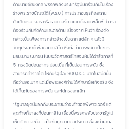
ด้านนายชัยมงคล พรรคพลังประชารัฐมีมติร่วมกันในเรื่อง
ร่างพระราชบัญญัติ(พ.ร.บ.) การประกอบธุรกิจสถาน
บันเทิงครบวงจร หรือเอนเตอร์เทนเมนต์คอมเพล็กซ์ ว่า เรา
ต้องร่วมกันคัดค้านและต่อต้าน เนื่องจากเห็นว่าเรื่องดัง
กล่าวเป็นเพียงการกล่าวอ้างเป็นฉาก แต่ลึก ๆ แล้วมี
วัตถุประสงค์เพื่อบ่อนคาสิโน ซึ่งถือว่าการพนัน เป็นการ
มอมเมาประชาชน ในประวัติศาสตร์ไทยจะเห็นได้ว่ารัชกาลที่
5 ทรงปิดบ่อนอากร บ่อนเบี้ย ที่เป็นบ่อนการพนัน ซึ่ง
สามารถทำรายไดเให้กับรัฐปีละ 800,000 บาทในสมัยนั้น
ถือว่าเยอะมาก แต่เมื่อพระองค์ท่านได้ศึกษาข้อเท็จจริง จึง
ได้เห็นภัยของการพนัน และได้ทรงยกเลิก
”รัฐบาลชุดนี้บอกกับประชาชนว่าจะทำซอลฟ์พาวเวอร์ แต่
สุดท้ายก็มาลงที่บ่อนคาสิโน เรื่องนี้พรรคพลังประชารัฐไม่
เห็นด้วย และถือว่าเป็นภัยคุกคามต่อประเทศ ซึ่งจะนำเสนอ