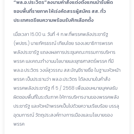
“พล.อ.ประวิตร”ลงนามคำสั่งแต่งตั้งแกนนำรับผิด
ชอบพื้นที่รายภาค ให้เร่งคัดสรรผู้สมัคร สส. ทั่ว
ประเทศเตรียมความพร้อมรับศึกเลือกตั้ง
เมื่อเวลา 15.00 น. วันที่ 4 ก.พ.ที่พรรคพลังประชารัฐ
(พปชร.) นายภัครธรณ์ เทียนไชย รองเลขาธิการพรรค
พลังประชารัฐ แถลงผลการประชุมคณะกรรมการบริหาร
พรรค และคณะทำงานนโยบายและยุทธศาสตร์พรรค ที่มี
พล.อ.ประวิตร วงษ์สุวรรณ สส.บัญชีรายชื่อ ในฐานะหัวหน้า
พรรค เป็นประธานว่า พล.อ.ประวิตร ได้ลงนามในคำสั่ง
พรรคพลังประชารัฐ ที่ 5 / 2568 เพื่อมอบหมายบุคคลรับ
ผิดชอบพื้นที่ในระดับภาค ให้การบริหารงานของพรรคพลัง
ประชารัฐ และหัวหน้าพรรคเป็นไปด้วยความเรียบร้อย บรรลุ
อุดมการณ์ วัตถุประสงค์ทางการเมืองและนโยบายของ
พรรค