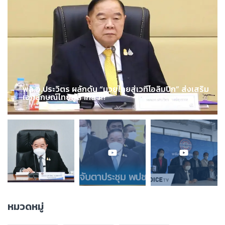
พล.อ.ประวิตร ผลักดัน “มวยไทยสู่เวทีโอลิมปิก” ส่งเสริม
เอกลักษณ์ไทยสู่สากล !!!
หมวดหมู่