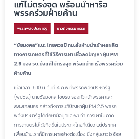
แก้ไม่ตรงจุด พร้อมนำหารือ
พรรคร่วมฝ่ายค้าน
พรรคพลังประชารัฐ
ข่าวกิจกรรมพรรค
“ชัยมงคล”แนะ ไทยควรมี กม.สั่งห้ามนำเข้าผลผลิต
ทางการเกษตรที่ใช้วิธีการเผา เชื่อลดปัญหา ฝุ่น PM
2.5 มอง รบ.ยังแก้ไม่ตรงจุด พร้อมนำหารือพรรคร่วม
ฝ่ายค้าน
เมื่อเวลา 15.10 น. วันที่ 4 ก.พ.ที่พรรคพลังประชารัฐ
(พปชร.) นายชัยมงคล ไชยรบ รองหัวหน้าพรรค และ
สส.สกลนคร กล่าวถึงการแก้ปัญหาฝุ่น PM 2.5 พรรค
พลังประชารัฐได้ศึกษาข้อมูลและพบว่า การเผาในภาค
การเกษตรไม่ได้เกิดขึ้นในประเทศไทยที่เดียว แต่ประเทศ
เพื่อนบ้านเราก็มีการเผาอย่างต่อเนื่อง ซึ่งกลุ่มชาวไร่อ้อย