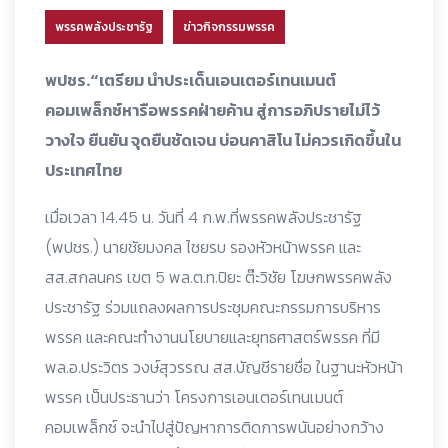
พรรคพลังประชารัฐ
ข่าวกิจกรรมพรรค
พปชร.“เตรียม นำประเด็นเอนเตอร์เทนเมนต์
คอมเพล็กซ์หารือพรรคฝ่ายค้าน สู่การอภิปรายไม่ไว้
วางใจ ยืนยัน จุดยืนชัดเจน บ่อนคาสิโน ไม่ควรเกิดขึ้นใน
ประเทศไทย
เมื่อเวลา 14.45 น. วันที่ 4 ก.พ.ที่พรรคพลังประชารัฐ
(พปชร.) นายชัยมงคล ไชยรบ รองหัวหน้าพรรค และ
สส.สกลนคร เขต 5 พล.ต.ท.ปิยะ ต๊ะวิชัย โฆษกพรรคพลัง
ประชารัฐ ร่วมแถลงผลการประชุมคณะกรรมการบริหาร
พรรค และคณะทำงานนโยบายและยุทธศาสตร์พรรค ที่มี
พล.อ.ประวิตร วงษ์สุวรรณ สส.บัญชีรายชื่อ ในฐานะหัวหน้า
พรรค เป็นประธานว่า โครงการเอนเตอร์เทนเมนต์
คอมเพล็กซ์ จะนำไปสู่ปัญหาการติดการพนันอย่างกว้าง