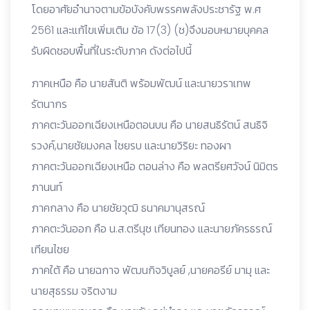
โดยอาศัยอำนาจตามข้อบังคับพรรคพลังประชารัฐ พ.ศ
2561 และแก้ไขเพิ่มเติม ข้อ 17(3) (ช)จึงมอบหมายบุคคล
รับผิดชอบพื้นที่ในระดับภาค ดังต่อไปนี้
ภาคเหนือ คือ นายสันติ พร้อมพัฒน์ และนายวราเทพ
รัตนากร
ภาคตะวันออกเฉียงเหนือตอนบน คือ นายสนธิรัตน์ สนธิจิ
รวงค์,นายชัยมงคล ไชยรบ และนายวิริยะ ทองผา
ภาคตะวันออกเฉียงเหนือ ตอนล่าง คือ พลตรียศวัจน์ นิมิตร
ภานนท์
ภาคกลาง คือ นายชัยวุฒิ ธนาคมานุสรณ์
ภาคตะวันออก คือ น.ส.ตรีนุช เทียนทอง และนายภัครธรณ์
เทียนไชย
ภาคใต้ คือ นายฉกาจ พัฒนกิจวิบูลย์ ,นายคอรีย์ มามุ และ
นายสุธรรม จริตงาม