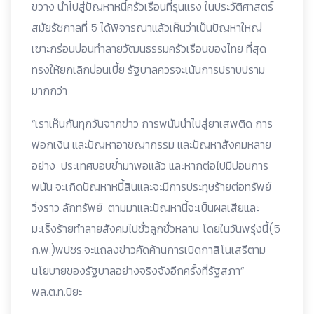
ขวาง นำไปสู่ปัญหาหนี้ครัวเรือนที่รุนแรง ในประวัติศาสตร์
สมัยรัชกาลที่ 5 ได้พิจารณาแล้วเห็นว่าเป็นปัญหาใหญ่
เซาะกร่อนบ่อนทำลายวัฒนธรรมครัวเรือนของไทย ที่สุด
ทรงให้ยกเลิกบ่อนเบี้ย รัฐบาลควรจะเน้นการปราบปราม
มากกว่า
“เราเห็นกันทุกวันจากข่าว การพนันนำไปสู่ยาเสพติด การ
ฟอกเงิน และปัญหาอาชญากรรม และปัญหาสังคมหลาย
อย่าง ประเทศบอบช้ำมาพอแล้ว และหากต่อไปมีบ่อนการ
พนัน จะเกิดปัญหาหนี้สินและจะมีการประทุษร้ายต่อทรัพย์
วิ่งราว ลักทรัพย์ ตามมาและปัญหานี้จะเป็นผลเสียและ
มะเร็งร้ายทำลายสังคมไปชั่วลูกชั่วหลาน โดยในวันพรุ่งนี้(5
ก.พ.)พปชร.จะแถลงข่าวคัดค้านการเปิดกาสิโนเสรีตาม
นโยบายของรัฐบาลอย่างจริงจังอีกครั้งที่รัฐสภา“
พล.ต.ท.ปิยะ