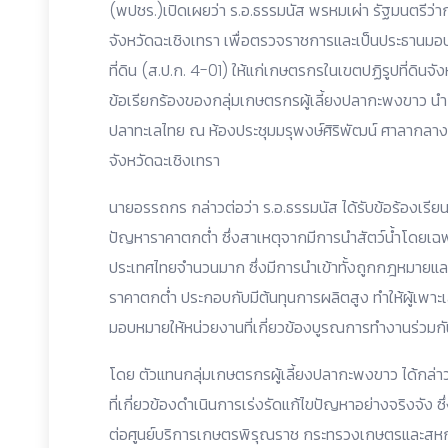
(พปชร.)เปิดเผยว่า ร.อ.ธรรมนัส พรหมเผ่า รัฐมนตรีว่
จังหวัดฉะเชิงเทรา เพื่อตรวจราชการและเป็นประธานมอบ
ที่ดิน (ส.ป.ก. 4-01) ให้แก่เกษตรกรในเขตปฏิรูปที่ดินจ
ข้อเรียกร้องของกลุ่มเกษตรกรผู้เลี้ยงปลากะพงขาว นำ
ปลาทะเลไทย ณ ห้องประชุมมรุพงษ์ศิริพัฒน์ ศาลากลางจ
จังหวัดฉะเชิงเทรา
นายอรรถกร กล่าวต่อว่า ร.อ.ธรรมนัส ได้รับข้อร้องเรี
ปัญหาราคาตกต่ำ ซึ่งสาเหตุจากมีการนำสัตว์น้ำโดยเ
ประเทศไทยจำนวนมาก ซึ่งมีการนำเข้าทั้งถูกกฎหมายและ
ราคาตกต่ำ ประกอบกับมีต้นทุนการผลิตสูง ทำให้ผู้เพาะเ
มอบหมายให้หน่วยงานที่เกี่ยวข้องบูรณการทำงานร่วมกั
โดย ตัวแทนกลุ่มเกษตรกรผู้เลี้ยงปลากะพงขาว ได้กล่
ที่เกี่ยวข้องดำเนินการเร่งรัดแก้ไขปัญหาอย่างจริงจัง ซึ่
ต่อศูนย์บริการเกษตรพิรุณราช กระทรวงเกษตรและสหกรณ์