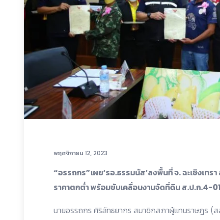
พฤศจิกายน 12, 2023
“อรรถกร”เผย‘รอ.ธรรมนัส’ลงพื้นที่ จ. ฉะเชิงเทรา
ราคาตกต่ำ พร้อมขับเคลื่อนงานจัดที่ดิน ส.ป.ก.4-0
นายอรรถกร ศิริลัทธยากร สมาชิกสภาผู้แทนราษฎร (สส