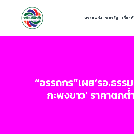
พรรคพลังประชารัฐ
เกี่ยว
“อรรถกร”เผย‘รอ.ธรรมนัส
กะพงขาว’ ราคาตกต่ำ 