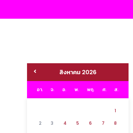
สิงหาคม 2026
อา.
จ.
อ.
พ.
พฤ.
ศ.
ส.
1
2
3
4
5
6
7
8