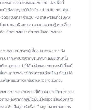
าการกระทรวงเกษตรและสหกรณ์ ได้ลงพื้นที่
หนังสืออนุญาตให้เข้าทำประโยชน์ในเขตปฏิรูป
ังหวัดฉะเชิงเทรา จำนวน 70 ราย พร้อมทั้งรับฟัง
โดย นายสุทธิ มะหะเลา นายกสมาคมผู้เพาะเลี้ยง
ังหวัดฉะเชิงเทรา อำเภอเมืองฉะเชิงเทรา
ยนจากกลุ่มเกษตรกรผู้เลี้ยงปลากะพงขาว ถึง
ฉพาะปลากะพงขาวจากประเทศมาเลเซียเข้ามาใน
ผิดกฎหมาย ทำให้สัตว์น้ำของเกษตรกรที่เลี้ยงมี
ลี้ยงปลากะพงขาวได้รับความเดือดร้อน ดังนั้น ได้
นเพื่อหาแนวทางแก้ไขปัญหาอย่างเร่งด่วน
าวขอบคุณ รมว.เกษตรฯ ที่ได้มอบหมายให้หน่วยงาน
งภายหลังจากที่กลุ่มได้ยื่นเรื่องร้องเรียนดังกล่าว
 ซึ่งเป็นศูนย์รับเรื่องร้องทุกข์จากเกษตรกร