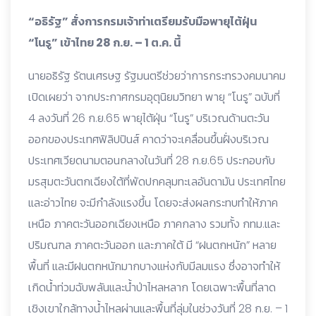
“อธิรัฐ” สั่งการกรมเจ้าท่าเตรียมรับมือพายุไต้ฝุ่น
“โนรู” เข้าไทย 28 ก.ย. – 1 ต.ค. นี้
นายอธิรัฐ รัตนเศรษฐ รัฐมนตรีช่วยว่าการกระทรวงคมนาคม
เปิดเผยว่า จากประกาศกรมอุตุนิยมวิทยา พายุ “โนรู” ฉบับที่
4 ลงวันที่ 26 ก.ย.65 พายุไต้ฝุ่น “โนรู” บริเวณด้านตะวัน
ออกของประเทศฟิลิปปินส์ คาดว่าจะเคลื่อนขึ้นฝั่งบริเวณ
ประเทศเวียดนามตอนกลางในวันที่ 28 ก.ย.65 ประกอบกับ
มรสุมตะวันตกเฉียงใต้ที่พัดปกคลุมทะเลอันดามัน ประเทศไทย
และอ่าวไทย จะมีกำลังแรงขึ้น โดยจะส่งผลกระทบทำให้ภาค
เหนือ ภาคตะวันออกเฉียงเหนือ ภาคกลาง รวมทั้ง กทม.และ
ปริมณฑล ภาคตะวันออก และภาคใต้ มี “ฝนตกหนัก” หลาย
พื้นที่ และมีฝนตกหนักมากบางแห่งกับมีลมแรง ซึ่งอาจทำให้
เกิดน้ำท่วมฉับพลันและน้ำป่าไหลหลาก โดยเฉพาะพื้นที่ลาด
เชิงเขาใกล้ทางน้ำไหลผ่านและพื้นที่ลุ่มในช่วงวันที่ 28 ก.ย. – 1