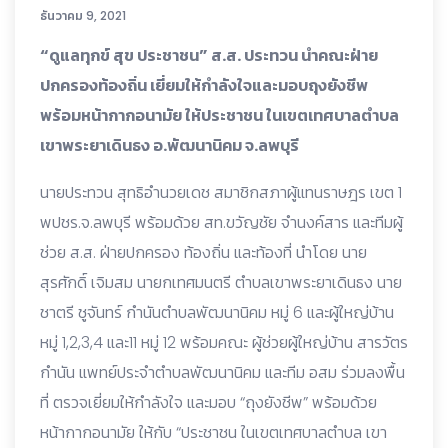
ธันวาคม 9, 2021
“ดูแลทุกข์ สุข ประชาชน” ส.ส. ประทวน นำคณะฝ่าย
ปกครองท้องถิ่น เยี่ยมให้กำลังใจและมอบถุงยังชีพ
พร้อมหน้ากากอนามัย ให้ประชาชน ในเขตเทศบาลตำบล
เขาพระยาเดินธง อ.พัฒนานิคม จ.ลพบุรี
นายประทวน สุทธิอำนวยเดช สมาชิกสภาผู้แทนราษฎร เขต 1
พปชร.จ.ลพบุรี พร้อมด้วย สท.ขวัญชัย จำนงค์สาร และทีมผู้
ช่วย ส.ส. ฝ่ายปกครอง ท้องถิ่น และท้องที่ นำโดย นาย
สุรศักดิ์ เจิมสม นายกเทศมนตรี ตำบลเขาพระยาเดินธง นาย
ชาตรี ชูจันทร์ กำนันตำบลพัฒนานิคม หมู่ 6 และผู้ใหญ่บ้าน
หมู่ 1,2,3,4 และ11 หมู่ 12 พร้อมคณะ ผู้ช่วยผู้ใหญ่บ้าน สารวัตร
กำนัน แพทย์ประจำตำบลพัฒนานิคม และทีม อสม ร่วมลงพื้น
ที่ ตรวจเยี่ยมให้กำลังใจ และมอบ “ถุงยังชีพ” พร้อมด้วย
หน้ากากอนามัย ให้กับ “ประชาชน ในเขตเทศบาลตำบล เขา