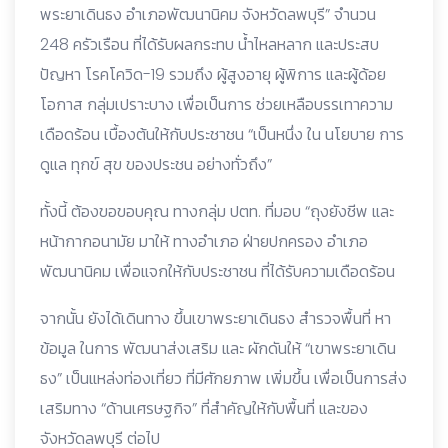
พระยาเดินธง อำเภอพัฒนานิคม จังหวัดลพบุรี” จำนวน
248 ครัวเรือน ที่ได้รับผลกระทบ น้ำไหลหลาก และประสบ
ปัญหา โรคโควิด-19 รวมถึง ผู้สูงอายุ ผู้พิการ และผู้ด้อย
โอกาส กลุ่มเปราะบาง เพื่อเป็นการ ช่วยเหลือบรรเทาความ
เดือดร้อน เบื้องต้นให้กับประชาชน “เป็นหนึ่ง ใน นโยบาย การ
ดูแล ทุกข์ สุข ของประชน อย่างทั่วถึง”
ทั้งนี้ ต้องขอขอบคุณ ทางกลุ่ม ปตท. ที่มอบ “ถุงยังชีพ และ
หน้ากากอนามัย มาให้ ทางอำเภอ ฝ่ายปกครอง อำเภอ
พัฒนานิคม เพื่อแจกให้กับประชาชน ที่ได้รับความเดือดร้อน
จากนั้น ยังได้เดินทาง ขึ้นเขาพระยาเดินธง สำรวจพื้นที่ หา
ข้อมูล ในการ พัฒนาส่งเสริม และ ผักดันให้ “เขาพระยาเดิน
ธง” เป็นแหล่งท่องเที่ยว ที่มีศักยภาพ เพิ่มขึ้น เพื่อเป็นการส่ง
เสริมทาง “ด้านเศรษฐกิจ” ที่สำคัญให้กับพื้นที่ และของ
จังหวัดลพบุรี ต่อไป