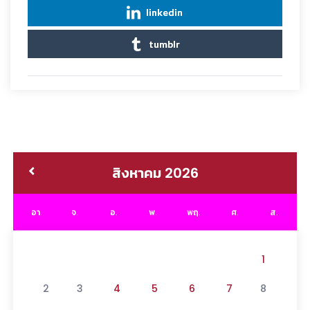
linkedin
tumblr
สิงหาคม 2026
อา.
จ.
อ.
พ.
พฤ.
ศ.
ส.
1
2
3
4
5
6
7
8