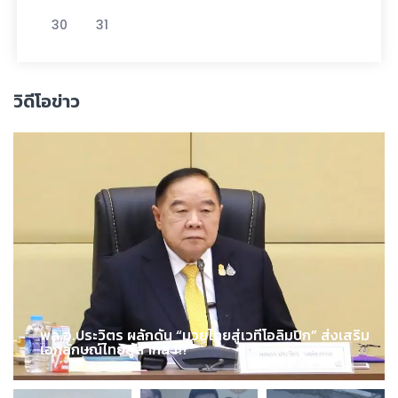
30
31
วิดีโอข่าว
พล.อ.ประวิตร ผลักดัน “มวยไทยสู่เวทีโอลิมปิก” ส่งเสริม
เอกลักษณ์ไทยสู่สากล !!!