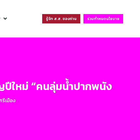
ฐ
รู้จัก ส.ส. ของท่าน
ร่วมกำหนดนโยบาย
ีใหม่ “คนลุ่มน้ำปากพนัง
รีเมือง