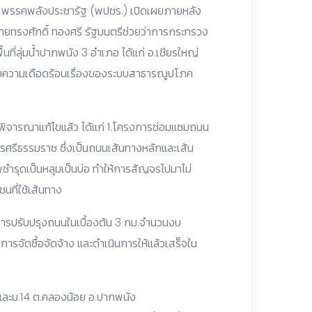
ช พรรคพลังประชารัฐ (พปชร.) เปิดเผยภายหลัง
ยทรงศักดิ์ ทองศรี รัฐมนตรีช่วยว่าการกระทรวง
้นที่ลุ่มน้ำปากพนัง 3 อำเภอ ได้แก่ อ.เชียรใหญ่
สบความเดือดร้อนเรื่องของระบบสาธารณูปโภค
รพิจารณาแก้ไขแล้ว ได้แก่ 1.โครงการซ่อมแซมถนน
ครศรีธรรมราช ซึ่งเป็นถนนเส้นทางหลักและเส้น
ำรุดเป็นหลุมเป็นบ่อ ทำให้การสัญจรไปมาไม่
ที่ใช้เส้นทาง
ารปรับปรุงถนนในเบื้องต้น 3 กม.จำนวนงบ
รจัดซื้อจัดจ้าง และดำเนินการให้แล้วเสร็จใน
7 และม.14 ต.คลองน้อย อ.ปากพนัง