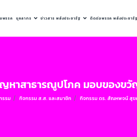
กับพรรค
บุคลากร
ข่าวสาร พลังประชารัฐ
ติดต่อพรรค พลังประชารั
ปัญหาสาธารณูปโภค มอบของขวัญป
จกรรม
กิจกรรม ส.ส. และสมาชิก
กิจกรรม ดร. สัณหพจน์ สุขศ