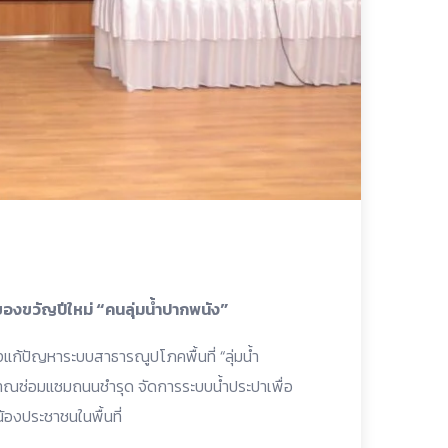
งขวัญปีใหม่ “คนลุ่มน้ำปากพนัง”
แก้ปัญหาระบบสาธารณูปโภคพื้นที่ “ลุ่มน้ำ
าณซ่อมแซมถนนชำรุด จัดการระบบน้ำประปาเพื่อ
้องประชาชนในพื้นที่