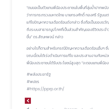
“ตนขอเป็นตัวแทนพี่น้องประชาชนในพื้นที่ลุ่มน้ำปากพน
ว่าการกระทรวงมหาดไทย นายทรงศักดิ์ ทองศรี รัฐมนตรี
แก้ไขปัญหาความเดือดร้อนดังกล่าว ซึ่งถือเป็นของขวัญปีใ
ถึงระบบสาธารณูปโภคที่เป็นส่วนสำคัญของชีวิตประจำว
ขึ้น” ดร.สัณหพจน์ กล่าว
อย่างไรก็ตามสำหรับกรณีปัญหาความเดือดร้อนอื่นๆ ซึ่งพี
ขณะนี้ตนได้เร่งดำเนินการแก้ไข และประสานงานกับหน่วยงา
พี่น้องประชาชนได้รับประโยชน์สูงสุด “จะตอบแทนพี่น้
#พลังประชารัฐ
#พปชร
#https://pprp.or.th/