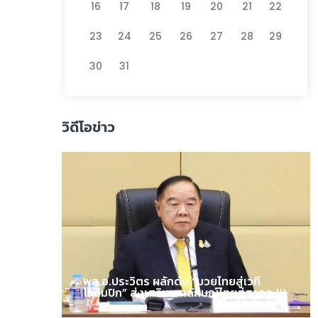
16
17
18
19
20
21
22
23
24
25
26
27
28
29
30
31
วิดีโอข่าว
พล.อ.ประวิตร ผลักดัน “มวยไทยสู่เวที
โอลิมปิก” ส่งเสริมเอกลักษณ์ไทยสู่สากล !!!