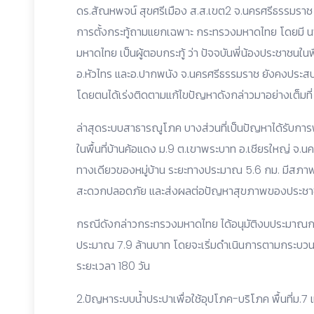
ดร.สัณหพจน์ สุขศรีเมือง ส.ส.เขต2 จ.นครศรีธรรมรา
การตั้งกระทู้ถามแยกเฉพาะ กระทรวงมหาดไทย โดยมี นา
มหาดไทย เป็นผู้ตอบกระทู้ ว่า ปัจจบันพี่น้องประชาชนในพื
อ.หัวไทร และอ.ปากพนัง จ.นครศรีธรรมราช ยังคงประ
โดยตนได้เร่งติดตามแก้ไขปัญหาดังกล่าวมาอย่างเต็มที่
ล่าสุดระบบสาธารณูโภค บางส่วนที่เป็นปัญหาได้รับกา
ในพื้นที่บ้านค้อแดง ม.9 ต.เขาพระบาท อ.เชียรใหญ่ จ.น
ทางเดียวของหมู่บ้าน ระยะทางประมาณ 5.6 กม. มีสภาพช
สะดวกปลอดภัย และส่งผลต่อปัญหาสุขภาพของประชาชน
กรณีดังกล่าวกระทรวงมหาดไทย ได้อนุมัติงบประมาณก
ประมาณ 7.9 ล้านบาท โดยจะเริ่มดำเนินการตามกระบวนกา
ระยะเวลา 180 วัน
2.ปัญหาระบบน้ำประปาเพื่อใช้อุปโภค-บริโภค พื้นที่ม.