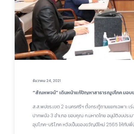
ธันวาคม 24, 2021
“สัณหพจน์” เดินหน้าแก้ปัญหาสาธารณูปโภค มอบขอ
ส.ส.พปชร.เขต 2 จ.นครศรีฯ ตั้งกระทู้ถามแยกเฉพาะ เร่ง
ปากพนัง 3 อำเภอ ขอบคุณ ก.มหาดไทย อนุมัติงบประม
อุปโภค-บริโภค หวังเป็นของขวัญปีใหม่ 2565 ให้กับพี่น