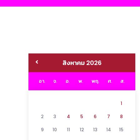
สิงหาคม 2026
อา.
จ.
อ.
พ.
พฤ.
ศ.
ส.
1
2
3
4
5
6
7
8
9
10
11
12
13
14
15