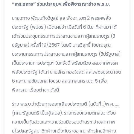
“สส.ฉกาจ” ร่วมประชุมฯ เพื่อพิจารณาร่าง พ.ร.บ.
นายฉกาจ พัฒนกิจวิบูลย์ สส.พังงา เขต 2 พรรคพลัง
ประชารัฐ (พปชร.) เปิดเผยว่า เมื่อวันที่ 6 มิ.ย. ที่ผ่านมา ได้
เข้าร่วมประชุมกรรมการประสานงานสภาผู้แทนราษฎร (วิ
ปรัฐบาล) ครั้งที่ 19/2567 โดยมี นายวิสุทธิ์ ไชยณรุณ
ประธานกรรมการประสานงานสภาผู้แทนราษฎร (วิปรัฐบาล)
เป็นประธานการประชุมฯ ในครั้งนี้ พร้อมด้วย สส.จากพรรค
พลังประชารัฐ ได้แก่ นายอัคร ทองใจสด สส.เพชรบุรณ์ เขต
6 และ นายชัยมงคล ไชยรบ สส.สกลนคร เขต 5 เพื่อ
พิจารณาเรื่องต่างๆ ดังนี้
ร่าง พ.ร.บ.ว่าด้วยการออกเสียงประชามติ (ฉบับที่ ..)พ.ศ. ….
(คณะรัฐมนตรี เป็นผู้เสนอ), ร่างกรอบความตกลงว่าด้วย
ความเป็นหุ้นส่วนและความร่วมมือรอบด้านระหว่างสหภาพ
ยุโรปและรัฐสมาชิกฝ่ายหนึ่งกับราชอาณาจักรไทยอีกฝ่าย