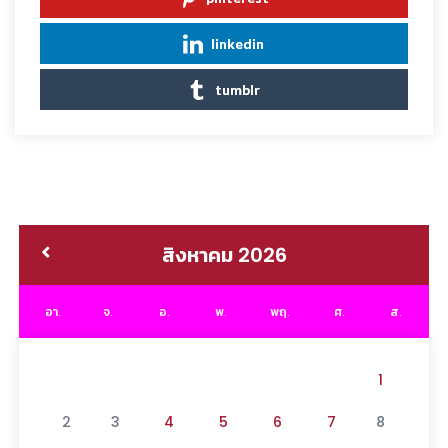
linkedin
tumblr
สิงหาคม 2026
อา.
จ.
อ.
พ.
พฤ.
ศ.
ส.
1
2
3
4
5
6
7
8