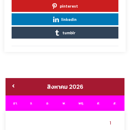
pinterest
linkedin
tumblr
สิงหาคม 2026
อา.
จ.
อ.
พ.
พฤ.
ศ.
ส.
1