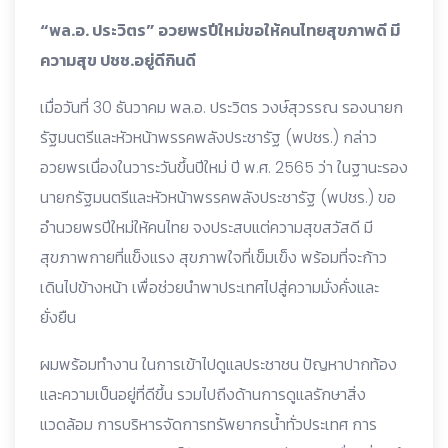
“พล.อ. ประวิตร” อวยพรปีใหม่ขอให้คนไทยสุขภาพดี มี
ความสุข ปชช.อยู่ดีกินดี
เมื่อวันที่ 30 ธันวาคม พล.อ. ประวิตร วงษ์สุวรรณ รองนายก
รัฐมนตรีและหัวหน้าพรรคพลังประชารัฐ (พปชร.) กล่าว
อวยพรเนื่องในวาระวันขึ้นปีใหม่ ปี พ.ศ. 2565 ว่า ในฐานะรอง
นายกรัฐมนตรีและหัวหน้าพรรคพลังประชารัฐ (พปชร.) ขอ
อำนวยพรปีใหม่ให้คนไทย จงประสบแต่ความสุขสวัสดี มี
สุขภาพกายที่แข็งแรง สุขภาพใจที่เข็มเข็ง พร้อมที่จะก้าว
เดินไปข้างหน้า เพื่อช่วยนำพาประเทศไปสู่ความมั่งคั่งและ
ยั่งยืน
ผมพร้อมทำงาน ในการเข้าไปดูแลประชาชน ปัญหาปากท้อง
และความเป็นอยู่ที่ดีขึ้น รวมไปถีงด้านการดูแลรักษาสิ่ง
แวดล้อม การบริหารจัดการทรัพยากรน้ำทั่วประเทศ การ