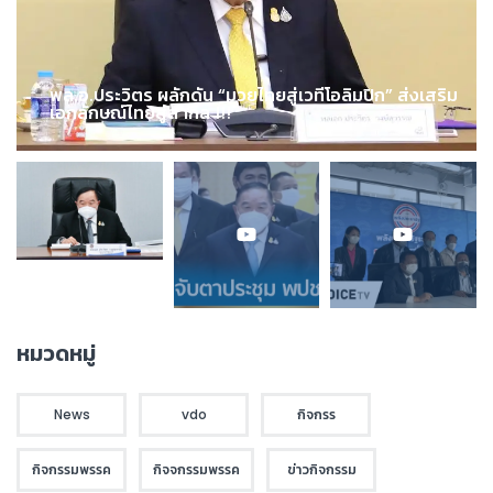
พล.อ.ประวิตร ผลักดัน “มวยไทยสู่เวทีโอลิมปิก” ส่งเสริม
เอกลักษณ์ไทยสู่สากล !!!
หมวดหมู่
News
vdo
กิจกรร
กิจกรรมพรรค
กิจจกรรมพรรค
ข่าวกิจกรรม