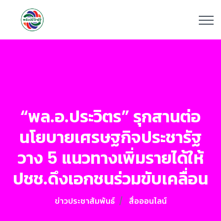
“พล.อ.ประวิตร” รุกสานต่อ
นโยบายเศรษฐกิจประชารัฐ
วาง 5 แนวทางเพิ่มรายได้ให้
ปชช.ดึงเอกชนร่วมขับเคลื่อน
ข่าวประชาสัมพันธ์
สื่อออนไลน์