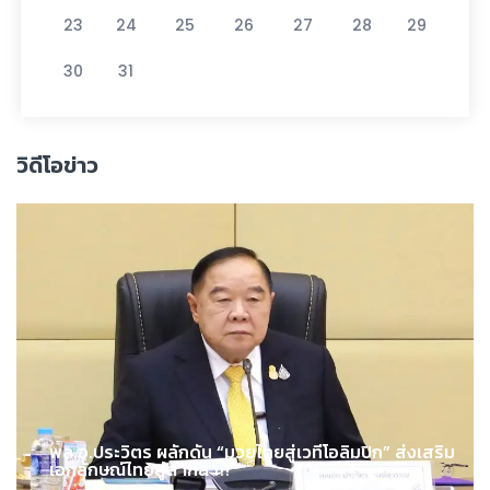
23
24
25
26
27
28
29
30
31
วิดีโอข่าว
พล.อ.ประวิตร ผลักดัน “มวยไทยสู่เวทีโอลิมปิก” ส่งเสริม
เอกลักษณ์ไทยสู่สากล !!!