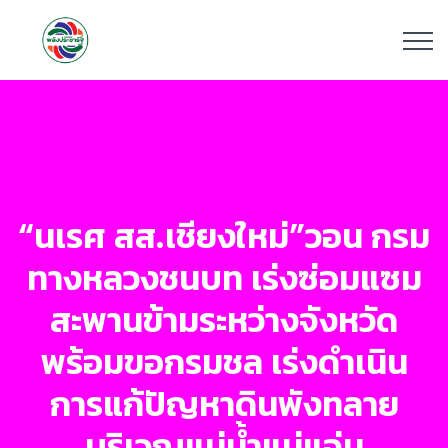
“นเรศ สส.เชียงใหม่”วอน กรม
ทางหลวงชนบท เร่งซ่อมแซม
สะพานข้ามระหว่างจังหวัด
พร้อมขอกรมชล เร่งดำเนิน
การแก้ปัญหาดินพังทลาย
บริเวณแม่น้ำแม่แจ่ม