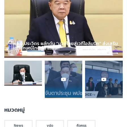
พล.อ.ประวิตร ผลักดัน “มวยไทยสู่เวทีโอลิมปิก” ส่งเสริม
เอกลักษณ์ไทยสู่สากล !!!
หมวดหมู่
News
vdo
กิจกรร