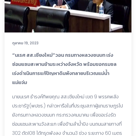
ตุลาคม 19, 2023
“นเรศ สส.เชียงใหม่”วอน กรมทางหลวงชนบท เร่ง
ซ่อมแซมสะพานข้ามระหว่างจังหวัด พร้อมขอกรมชล
เร่งดำเนินการแก้ปัญหาดินพังทลายบริเวณแม่น้ำ
แม่แจ่ม
นายนเรศ ธำรงค์ทิพยคุณ สส.เชียงใหม่ เขต 9 พรรคพลัง
ประชารัฐ(พปชร.) กล่าวหารือในที่ประชุมสภาผู้แทนราษฎรไป
ยังกรมทางหลวงชนบท กระทรวงคมนาคม เพื่อขอเร่งรัด
ซ่อมแซมสะพานวังสะแก เพื่อข้ามลำน้ำปิง บนถนนสายทางที่
302 ตัด108 ได้ทรุดพังลง จำนวน3 ช่วง ระยะทาง 60 เมตร