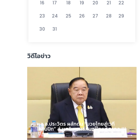
16
17
18
19
20
21
22
23
24
25
26
27
28
29
30
31
วิดีโอข่าว
พล.อ.ประวิตร ผลักดัน “มวยไทยสู่เวที
โอลิมปิก” ส่งเสริมเอกลักษณ์ไทยสู่สากล !!!