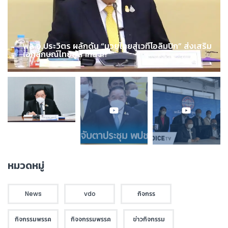
พล.อ.ประวิตร ผลักดัน “มวยไทยสู่เวทีโอลิมปิก” ส่งเสริม
เอกลักษณ์ไทยสู่สากล !!!
หมวดหมู่
News
vdo
กิจกรร
กิจกรรมพรรค
กิจจกรรมพรรค
ข่าวกิจกรรม