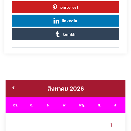
pinterest
linkedin
tumblr
สิงหาคม 2026
อา.
จ.
อ.
พ.
พฤ.
ศ.
ส.
1