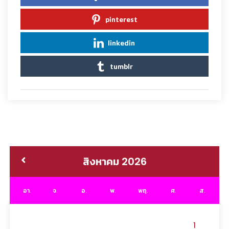
pinterest
linkedin
tumblr
สิงหาคม 2026
อา.
จ.
อ.
พ.
พฤ.
ศ.
ส.
1