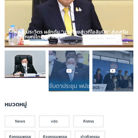
พล.อ.ประวิตร ผลักดัน “มวยไทยสู่เวทีโอลิมปิก” ส่งเสริม
เอกลักษณ์ไทยสู่สากล !!!
หมวดหมู่
News
vdo
กิจกรร
กิจกรรมพรรค
กิจจกรรมพรรค
ข่าวกิจกรรม