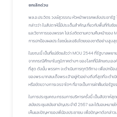
ยกเลิกด่วน
พล.อ.ประวิตร วงษ์สุวรรณ หัวหน้าพรรคพลังประชารัฐ 
กล่าวว่า ในสัปดาห์นี้มีประเด็นสำคัญเกี่ยวกับพื้นที่ทับซ
และวิชาการของพรรค ไปเร่งติดตามความคืบหน้าของ MOU
การปกป้องผลประโยชน์และอธิปไตยของชาติอย่างสูงสุด
ในขณะนี้ เป็นที่แน่ชัดแล้วว่า MOU 2544 ที่รัฐบาลพ
จากกรณีศึกษาในภูมิภาคต่างๆ ของโลกที่มีลักษณะองค์
ที่สุด ดังนั้น พรรคฯ จะดำเนินการทุกวิถีทาง เพื่อ
ของพระบาทสมเด็จพระเจ้าอยู่หัวอย่างถึงที่สุดที่จะดำเ
หรือขัดขวางการเจรจาใดๆ ที่อาจเป็นการฝ่าฝืนต่อรัฐ
ในการประชุมคณะกรรมการบริหารครั้งนี้ เป็นสัปดาห์สุดท
สมัยประชุมสมัยสามัญประจำปี 2567 และได้มอบหมายให้ สส.
เห็นและปัญหาของพี่น้องประชาชน เพื่อปัญหาดังกล่าว