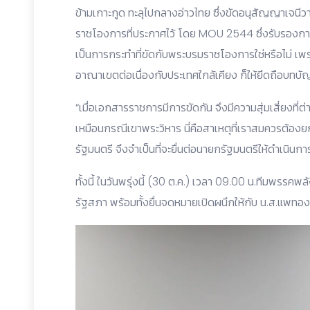
ข้ามเกาะกูด ทะลุไปกลางอ่าวไทย ซึ่งขัดอนุสัญญาเจนีว
ราชโองการที่ประกาศไว้ โดย MOU 2544 ซึ่งรับรองการ
เป็นการกระทำที่ขัดกับพระบรมราชโองการใช่หรือไม่ เ
อาณาเขตต่อเนื่องกับประเทศใกล้เคียง ก็ให้ยึดถือบทบ
“เมื่อเอกสารราชการมีการขัดกัน จึงมีความสุ่มเสี่ยงที
เหมือนกรณีเขาพระวิหาร นี่คือสาเหตุที่เราสมควรต้
รัฐมนตรี จึงจำเป็นที่จะยื่นต่อนายกรัฐมนตรีให้ดำเนินกา
ทั้งนี้ ในวันพรุ่งนี้ (30 ต.ค.) เวลา 09.00 น.ทีมพรรคพลั
รัฐสภา พร้อมทั้งยื่นจดหมายเปิดผนึกให้กับ น.ส.แพทอ