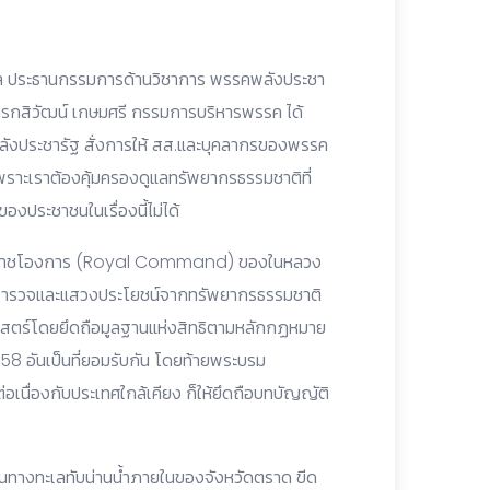
บาล ประธานกรรมการด้านวิชาการ พรรคพลังประชา
กรกสิวัฒน์ เกษมศรี กรรมการบริหารพรรค ได้
ลังประชารัฐ สั่งการให้ สส.และบุคลากรของพรรค
 เพราะเราต้องคุ้มครองดูแลทรัพยากรธรรมชาติที่
องประชาชนในเรื่องนี้ไม่ได้
พระบรมราชโองการ (Royal Command) ของในหลวง
นการสำรวจและแสวงประโยชน์จากทรัพยากรธรรมชาติ
ศาสตร์โดยยึดถือมูลฐานแห่งสิทธิตามหลักกฏหมาย
58 อันเป็นที่ยอมรับกัน โดยท้ายพระบรม
อเนื่องกับประเทศใกล้เคียง ก็ให้ยึดถือบทบัญญัติ
แดนทางทะเลทับน่านน้ำภายในของจังหวัดตราด ขีด