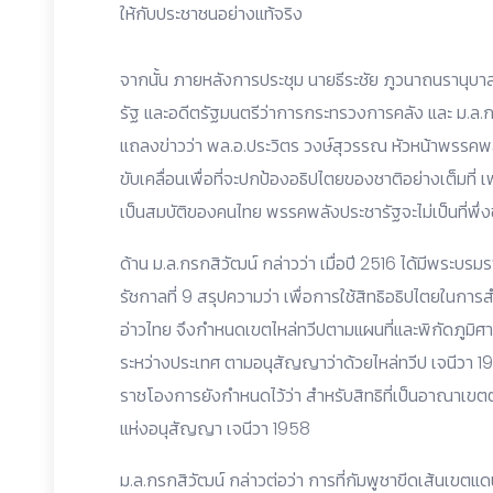
ให้กับประชาชนอย่างแท้จริง
จากนั้น ภายหลังการประชุม นายธีระชัย ภูวนาถนรานุ
รัฐ และอดีตรัฐมนตรีว่าการกระทรวงการคลัง และ ม.ล.
แถลงข่าวว่า พล.อ.ประวิตร วงษ์สุวรรณ หัวหน้าพรรคพ
ขับเคลื่อนเพื่อที่จะปกป้องอธิปไตยของชาติอย่างเต็มที่
เป็นสมบัติของคนไทย พรรคพลังประชารัฐจะไม่เป็นที่พึ่งข
ด้าน ม.ล.กรกสิวัฒน์ กล่าวว่า เมื่อปี 2516 ได้มี
รัชกาลที่ 9 สรุปความว่า เพื่อการใช้สิทธิอธิปไตยใ
อ่าวไทย จึงกำหนดเขตไหล่ทวีปตามแผนที่และพิกัดภูมิ
ระหว่างประเทศ ตามอนุสัญญาว่าด้วยไหล่ทวีป เจนีวา 19
ราชโองการยังกำหนดไว้ว่า สำหรับสิทธิที่เป็นอาณาเขตต่
แห่งอนุสัญญา เจนีวา 1958
ม.ล.กรกสิวัฒน์ กล่าวต่อว่า การที่กัมพูชาขีดเส้นเขต