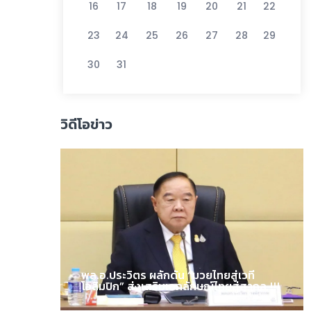
16
17
18
19
20
21
22
23
24
25
26
27
28
29
30
31
วิดีโอข่าว
พล.อ.ประวิตร ผลักดัน “มวยไทยสู่เวที
โอลิมปิก” ส่งเสริมเอกลักษณ์ไทยสู่สากล !!!