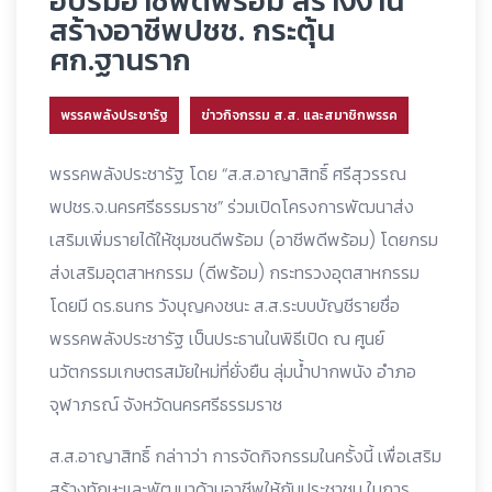
อบรมอาชีพดีพร้อม สร้างงาน
สร้างอาชีพปชช. กระตุ้น
ศก.ฐานราก
พรรคพลังประชารัฐ
ข่าวกิจกรรม ส.ส. และสมาชิกพรรค
พรรคพลังประชารัฐ โดย “ส.ส.อาญาสิทธิ์ ศรีสุวรรณ
พปชร.จ.นครศรีธรรมราช” ร่วมเปิดโครงการพัฒนาส่ง
เสริมเพิ่มรายได้ให้ชุมชนดีพร้อม (อาชีพดีพร้อม) โดยกรม
ส่งเสริมอุตสาหกรรม (ดีพร้อม) กระทรวงอุตสาหกรรม
โดยมี ดร.ธนกร วังบุญคงชนะ ส.ส.ระบบบัญชีรายชื่อ
พรรคพลังประชารัฐ เป็นประธานในพิธีเปิด ณ ศูนย์
นวัตกรรมเกษตรสมัยใหม่ที่ยั่งยืน ลุ่มน้ำปากพนัง อำภอ
จุฬาภรณ์ จังหวัดนครศรีธรรมราช
ส.ส.อาญาสิทธิ์ กล่าาว่า การจัดกิจกรรมในครั้งนี้ เพื่อเสริม
สร้างทักษะและพัฒนาด้านอาชีพให้กับประชาชน ในการ