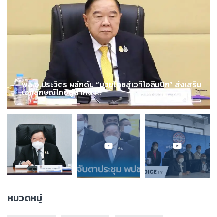
พล.อ.ประวิตร ผลักดัน “มวยไทยสู่เวทีโอลิมปิก” ส่งเสริม
เอกลักษณ์ไทยสู่สากล !!!
หมวดหมู่