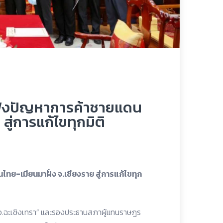
บฟังปัญหาการค้าชายแดน
สู่การแก้ไขทุกมิติ
ทย-เมียนมาฝั่ง จ.เชียงราย สู่การแก้ไขทุก
 จ.ฉะเชิงเทรา” และรองประธานสภาผู้แทนราษฎร