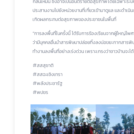
กลิ่นเหม็น ซึ่งอาจเป็นอันตรายต่อสุขภาพโดยเฉพาะระบบท
ประสานงานไปยังหน่วยงานที่เกี่ยวเข้ามาดูแล และดำเนินก
เกิดผลกระทบต่อสุขภาพของประชาชนในพื้นที่
“การลงพื้นที่ในครั้งนี้ ได้รับการร้องเรียนจากผู้ใหญ่
ว่ามีบุคคลอื่นนำสารพิษมาปล่อยทิ้งลงบ่อขยะกากสาร
ทำงานลงพื้นที่อย่างเร่งด่วน เพราะเกรงว่าชาวบ้านจะ
#สสสุชาติ
#สสฉะเชิงเทรา
#พลังประชารัฐ
#พปชร