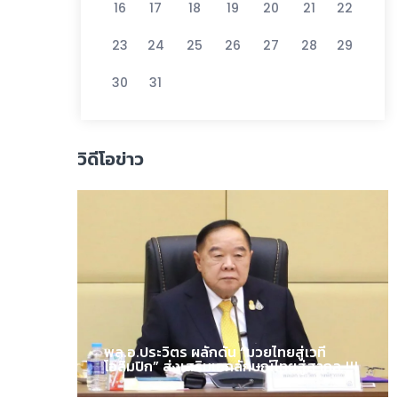
16
17
18
19
20
21
22
23
24
25
26
27
28
29
30
31
วิดีโอข่าว
พล.อ.ประวิตร ผลักดัน “มวยไทยสู่เวที
โอลิมปิก” ส่งเสริมเอกลักษณ์ไทยสู่สากล !!!