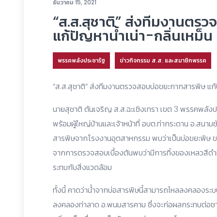
ธันวาคม 15, 2021
“ส.ส.สุชาติ” ส่งทีมงานตร
แก้ปัญหาน้ำเน่า-กลิ่นเหม็น
พรรคพลังประชารัฐ
ข่าวกิจกรรม ส.ส. และสมาชิกพรรค
“ส.ส.สุชาติ” ส่งทีมงานตรวจสอบบ่อขยะกากสารพิษ แก้
นายสุชาติ ตันเจริญ ส.ส.ฉะเชิงเทรา เขต 3 พรรคพลังปร
พร้อมผู้ใหญ่บ้านและเจ้าหน้าที่ อบต.ท่ากระดาน อ.สนาม
สารพิษจากโรงงานอุตสาหกรรม พบว่าเป็นบ่อขยะพิษ ข
จากการตรวจสอบเบื้องต้นพบว่ามีการทิ้งของเหลวสีดำมีก
ระทบกับสิ่งแวดล้อม
ทั้งนี้ คาดว่าน้ำจากบ่อสารพิษนี้สามารถไหลลงคลองระบบ
ลงคลองท่าลาด อ.พนมสารคาม ซึ่งจะก่อผลกระทบต่อชาวบ้า