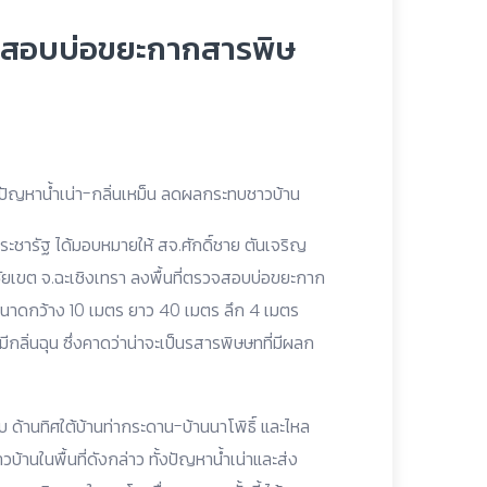
วจสอบบ่อขยะกากสารพิษ
ปัญหาน้ำเน่า-กลิ่นเหม็น ลดผลกระทบชาวบ้าน
ะชารัฐ ได้มอบหมายให้ สจ.ศักดิ์ชาย ตันเจริญ
ชัยเขต จ.ฉะเชิงเทรา ลงพื้นที่ตรวจสอบบ่อขยะกาก
นาดกว้าง 10 เมตร ยาว 40 เมตร ลึก 4 เมตร
ลิ่นฉุน ซึ่งคาดว่าน่าจะเป็นรสารพิษษทที่มีผลก
 ด้านทิศใต้บ้านท่ากระดาน-บ้านนาโพิธิ์ และไหล
นในพื้นที่ดังกล่าว ทั้งปัญหาน้ำเน่าและส่ง