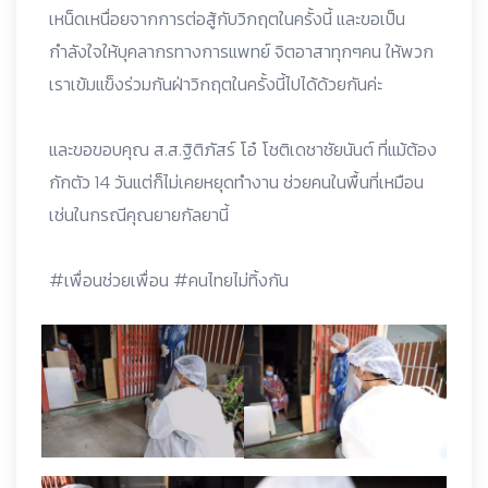
เหน็ดเหนื่อยจากการต่อสู้กับวิกฤตในครั้งนี้ และขอเป็น
กำลังใจให้บุคลากรทางการแพทย์ จิตอาสาทุกๆคน ให้พวก
เราเข้มแข็งร่วมกันฝ่าวิกฤตในครั้งนี้ไปได้ด้วยกันค่ะ
และขอขอบคุณ ส.ส.ฐิติภัสร์ โอ๋ โชติเดชาชัยนันต์ ที่แม้ต้อง
กักตัว 14 วันแต่ก็ไม่เคยหยุดทำงาน ช่วยคนในพื้นที่เหมือน
เช่นในกรณีคุณยายกัลยานี้
#เพื่อนช่วยเพื่อน #คนไทยไม่ทิ้งกัน