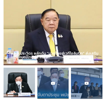
พล.อ.ประวิตร ผลักดัน “มวยไทยสู่เวทีโอลิมปิก” ส่งเสริม
เอกลักษณ์ไทยสู่สากล !!!