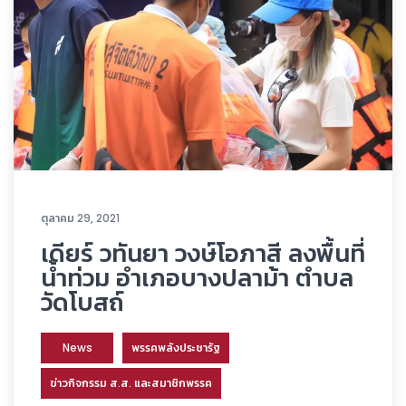
ตุลาคม 29, 2021
เดียร์ วทันยา วงษ์โอภาสี ลงพื้นที่
น้ำท่วม อำเภอบางปลาม้า ตำบล
วัดโบสถ์
News
พรรคพลังประชารัฐ
ข่าวกิจกรรม ส.ส. และสมาชิกพรรค