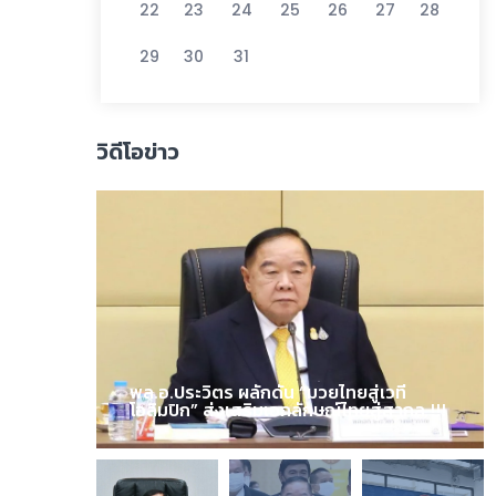
22
23
24
25
26
27
28
29
30
31
วิดีโอข่าว
พล.อ.ประวิตร ผลักดัน “มวยไทยสู่เวที
โอลิมปิก” ส่งเสริมเอกลักษณ์ไทยสู่สากล !!!