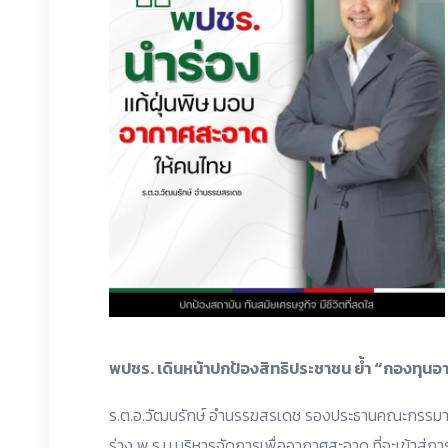
พปชร. เดินหน้าปกป้องสิทธิประชาชน ย้ำ “กองทุ
ร.ต.อ.วัฒนรักษ์ อำนรรฆสรเดช รองประธานคณะกรรม
ร่าง พ.ร.บ.บริหารจัดการเพื่ออากาศสะอาด ที่จะเข้าสู