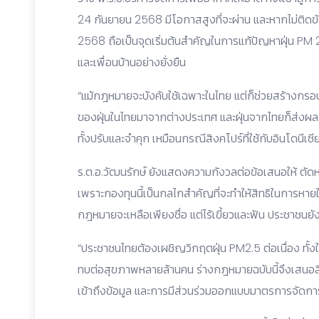
24 กันยายน 2568 มีโอกาสสูงที่จะผ่าน และหากไม่ติดขั
2568 ถือเป็นจุดเริ่มต้นสำคัญในการแก้ปัญหาฝุ่น PM
และเพื่อนบ้านอย่างยั่งยืน
“แม้กฎหมายจะบังคับใช้เฉพาะในไทย แต่ก็ช่วยสร้างกรอ
ของฝุ่นในไทยมาจากต่างประเทศ และฝุ่นจากไทยก็ส่
ทั้งปรับและจำคุก เหมือนกรณีสิงคโปร์ที่ใช้กับอินโดนีเซี
ร.ต.อ.วัฒนรักษ์ ยังแสดงความกังวลต่อข้อเสนอให้ 
เพราะกองทุนนี้เป็นกลไกสำคัญที่จะทำให้สิทธิในการหา
กฎหมายจะเหลือเพียงชื่อ แต่ไร้เขี้ยวและฟัน ประชาชนยั
“ประชาชนไทยต้องเผชิญวิกฤตฝุ่น PM2.5 ต่อเนื่อง ทั
ทบต่อสุขภาพหลายล้านคน ร่างกฎหมายฉบับนี้จึงเสน
เข้าถึงข้อมูล และการมีส่วนร่วมออกแบบมาตรการจัดก