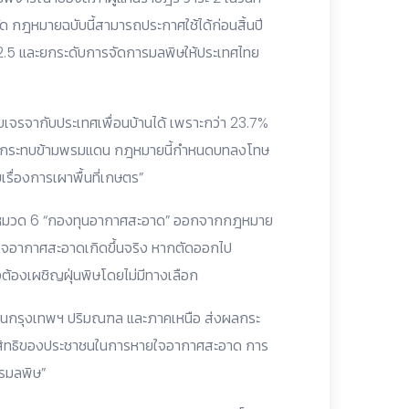
ด กฎหมายฉบับนี้สามารถประกาศใช้ได้ก่อนสิ้นปี
 2.5 และยกระดับการจัดการมลพิษให้ประเทศไทย
บเจรจากับประเทศเพื่อนบ้านได้ เพราะกว่า 23.7%
งผลกระทบข้ามพรมแดน กฎหมายนี้กำหนดบทลงโทษ
ยเรื่องการเผาพื้นที่เกษตร”
ตัดหมวด 6 “กองทุนอากาศสะอาด” ออกจากกฎหมาย
ยใจอากาศสะอาดเกิดขึ้นจริง หากตัดออกไป
งต้องเผชิญฝุ่นพิษโดยไม่มีทางเลือก
้งในกรุงเทพฯ ปริมณฑล และภาคเหนือ ส่งผลกระ
อสิทธิของประชาชนในการหายใจอากาศสะอาด การ
ารมลพิษ”