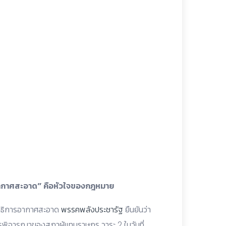
นอากาศสะอาด” คือหัวใจของกฎหมาย
าธิการอากาศสะอาด
พรรคพลังประชารัฐ
ยืนยันว่า
่การพิจารณาของสภาผู้แทนราษฎร วาระ 2 ในวันที่