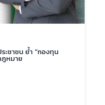
ประชาชน ย้ำ “กองทุน
งกฎหมาย