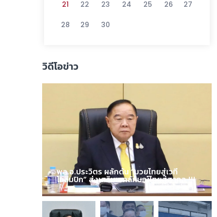
21
22
23
24
25
26
27
28
29
30
วิดีโอข่าว
พล.อ.ประวิตร ผลักดัน “มวยไทยสู่เวที
โอลิมปิก” ส่งเสริมเอกลักษณ์ไทยสู่สากล !!!