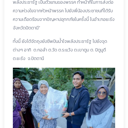
พลังประชารัฐ เป็นตัวแทนของพรรค ทำหน้าที่ในการส่งต่อ
ความห่วงใยจากหัวหน้าพรรค ไปยังพี่น้องประชาชนที่ได้รับ
ความเดือดร้อนจากปัญหาปอุทกภัยในครั้งนี้ ในอำเภอยะรัง
จังหวัดปัตตานี”
ทั้งนี้ ยังได้จัดถุงยังชีพปันน้ำใจพลังประชารัฐ ไปยังจุด
ต่างๆ อาทิ ต.กอลำ ต.วัด ต.ระแว้ง ต.เขาตูม ต. ปิตูมูดี
ต.ยะรัง จ.ปัตตานี