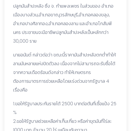
ปลูกมันสำปะหลัง ซึ่ง จ. กำแพงเพชร ในส่วนของ อำเภอ
เมืองบางส่วน,อำเภอขาณุวรลักษบุรี,อำเภอคลองขลุง,
อำเภอปางศิลาทอง,อำเภอคลองลาน และอำเภอโกสัมพี
นคร ประชาชนจะมีอาชีพปลูกมันสำปะหลังเป็นหลักกว่า
30,000 ราย
นายอนันต์ กล่าวต่อว่า ขณะนี้ราคามันสำปะหลังตกต่ำทำให้
ลานมันหลายแห่งปิดตัวลง เนื่องจากไม่สามารถจะรับซื้อได้
จากความเดือดร้อนดังกล่าว ทำให้เกษตรกร
ต้องการมาตรการช่วยเหลือโดยเร่งด่วนจากรัฐบาล 4
เรื่องคือ
1.ขอให้รัฐบาลประกันรายได้ 2500 บาทต่อตันที่เชื้อแป้ง 25
%
2.ขอให้รัฐบาลช่วยเหลือค่าเก็บเกี่ยว หรือค่าขุดมันที่ไร่ละ
1000 บาท จำนวน 20 ไร่ เหมือนกับชาวนา