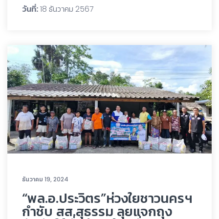
วันที่:
18 ธันวาคม 2567
ธันวาคม 19, 2024
“พล.อ.ประวิตร”ห่วงใยชาวนครฯ
กำชับ สส.สุธรรม ลุยแจกถุง