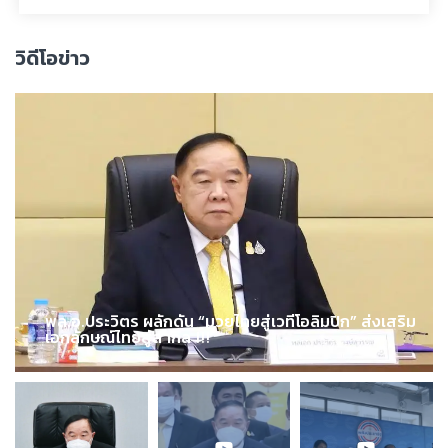
วิดีโอข่าว
พล.อ.ประวิตร ผลักดัน “มวยไทยสู่เวทีโอลิมปิก” ส่งเสริม
เอกลักษณ์ไทยสู่สากล !!!