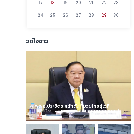
17
18
19
20
21
22
23
24
25
26
27
28
29
30
วิดีโอข่าว
พล.อ.ประวิตร ผลักดัน “มวยไทยสู่เวที
โอลิมปิก” ส่งเสริมเอกลักษณ์ไทยสู่สากล !!!