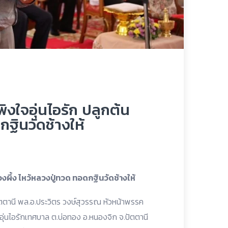
พิงใจอุ่นไอรัก ปลูกต้น
กฐินวัดช้างให้
นรวงผึ้ง ไหว้หลวงปู่ทวด ทอดกฐินวัดช้างให้
จ.ปัตตานี พล.อ.ประวิตร วงษ์สุวรรณ หัวหน้าพรรค
อุ่นไอรักเทศบาล ต.บ่อทอง อ.หนองจิก จ.ปัตตานี