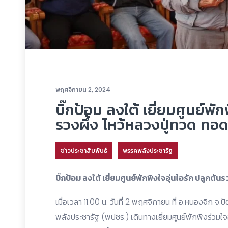
พฤศจิกายน 2, 2024
บิ๊กป้อม ลงใต้ เยี่ยมศูนย์พัก
รวงผึ้ง ไหว้หลวงปู่ทวด ทอด
ข่าวประชาสัมพันธ์
พรรคพลังประชารัฐ
บิ๊กป้อม ลงใต้ เยี่ยมศูนย์พักพิงใจอุ่นไอรัก ปลูกต้
เมื่อเวลา 11.00 น. วันที่ 2 พฤศจิกายน ที่ อ.หนองจิก 
พลังประชารัฐ (พปชร.) เดินทางเยี่ยมศูนย์พักพิงร่วมใจ