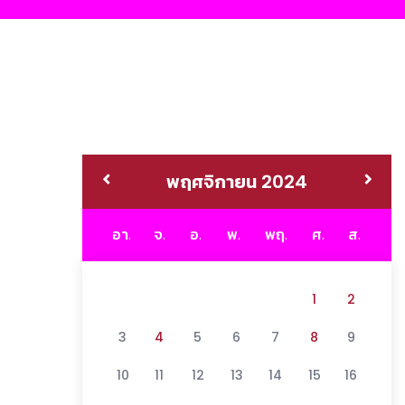
พฤศจิกายน 2024
อา.
จ.
อ.
พ.
พฤ.
ศ.
ส.
1
2
3
4
5
6
7
8
9
10
11
12
13
14
15
16