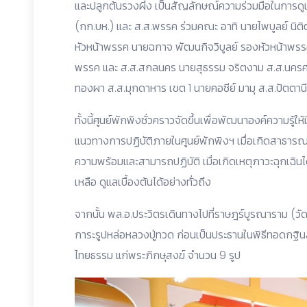
และปลูกต้นรวงผึ้ง เป็นสัญลักษณ์ความร่วมมือในการด
(กก.บห.) และ ส.ส.พรรค ร่วมคณะ อาทิ นายไพบูลย์ นิต
หัวหน้าพรรค นายฉกาจ พัฒนกิจวิบูลย์ รองหัวหน้าพรร
พรรค และ ส.ส.สกลนคร นายสุธรรม จริตงาม ส.ส.นครศร
ทองผา ส.ส.มุกดาหาร เขต 1 นายคอซีย์ มามุ ส.ส.ปัตตานี
ทั้งนี้ศูนย์พักพิงชั่วคราวจัดขึ้นเพื่อพัฒนาองค์ความรู้
แนวทางการปฏิบัติภายในศูนย์พักพิงฯ เมื่อเกิดสาธารณภ
ความพร้อมและสามารถปฏิบัติ เมื่อเกิดเหตุภาวะฉุกเฉิน
เหลือ ดูแลเบื้องต้นได้อย่างทั่วถึง
จากนั้น พล.อ.ประวิตรเดินทางไปที่ราษฎร์บูรณาราม (วัดช
การะรูปหล่อหลวงปู่ทวด ก่อนเป็นประธานในพิธีทอดกฐินส
ไทยธรรม แก่พระภิกษุสงฆ์ จำนวน 9 รูป