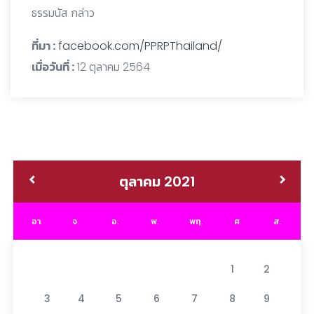
ธรรมนัส กล่าว
ที่มา :
facebook.com/PPRPThailand/
เมื่อวันที่ :
12 ตุลาคม 2564
ตุลาคม 2021
อา.
จ.
อ.
พ.
พฤ.
ศ.
ส.
1
2
3
4
5
6
7
8
9