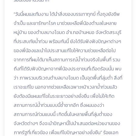
“วันนี้ผมและทีมงาน ได้นำสิ่งของบรรเทาทุกข์ ทั้งถุงยังชีพ
จำเป็น และยารักษาโรค มาช่วยเหลือพี่น้องตำบลในหลาย
หมู่บ้าน ของตำบลบางโขมด อำเภอบ้านหมอ จังหวัดสระบุรี
ที่ประสบภัยน้ำท่วม พร้อมกันนี้ ยังได้รับฟังฟังปัญหาต่างๆ
ของพี่น้องและนำไปประสานแก้ไขให้ความช่วยเหลือต่อไป
จากการที่ผมได้มาเห็นสถานการณ์น้ำท่วมจริงในพื้นที่ รวม
ถึงที่ได้รับฟังปัญหาจากพี่น้องประชาชนที่เดือดร้อนนั้น พบ
ว่า ภาพรวมบริเวณตำบลบางโขมด เป็นจุดพื้นที่ลุ่มต่ำ สิ่งที่
เราจะแก้ไข นอกจากช่วยเหลือเฉพาะหน้าเวลาน้ำท่วมแล้ว
ยังต้องมีแผนแก้ไขในระยะยาวอย่างยั่งยืน เพื่อไม่ให้เกิด
สถานการณ์น้ำท่วมแบบนี้ซ้ำซากอีก ซึ่งผมมองว่า
สถานการณ์ท่วมแบบนี้ เกิดขึ้นในหลายพื้นที่ลุ่มต่ำของ
จังหวัดต่างๆ จึงจะนำปัญหานี้ไปนำเสนอต่อหน่วยงานของ
ภาครัฐที่เกี่ยวข้อง เพื่อแก้ไขปัญหาอย่างยั่งยืน” ร้อยเอก