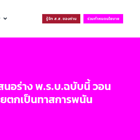
ฐ
รู้จัก ส.ส. ของท่าน
ร่วมกำหนดนโยบาย
สนอร่าง พ.ร.บ.ฉบับนี้ วอน
ทยตกเป็นทาสการพนัน