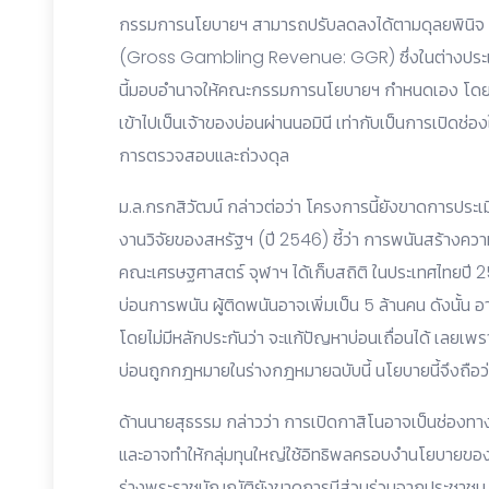
กรรมการนโยบายฯ สามารถปรับลดลงได้ตามดุลยพินิจ และท
(Gross Gambling Revenue: GGR) ซึ่งในต่างประเทศ
นี้มอบอำนาจให้คณะกรรมการนโยบายฯ กำหนดเอง โดยไม
เข้าไปเป็นเจ้าของบ่อนผ่านนอมินี เท่ากับเป็นการเปิดช่อ
การตรวจสอบและถ่วงดุล
ม.ล.กรกสิวัฒน์ กล่าวต่อว่า โครงการนี้ยังขาดการประ
งานวิจัยของสหรัฐฯ (ปี 2546) ชี้ว่า การพนันสร้างคว
คณะเศรษฐศาสตร์ จุฬาฯ ได้เก็บสถิติ ในประเทศไทยปี 25
บ่อนการพนัน ผู้ติดพนันอาจเพิ่มเป็น 5 ล้านคน ดังนั้น
โดยไม่มีหลักประกันว่า จะแก้ปัญหาบ่อนเถื่อนได้ เลยเพรา
บ่อนถูกกฎหมายในร่างกฎหมายฉบับนี้ นโยบายนี้จึงถือว่าไ
ด้านนายสุธรรม กล่าวว่า การเปิดกาสิโนอาจเป็นช่องทา
และอาจทำให้กลุ่มทุนใหญ่ใช้อิทธิพลครอบงำนโยบายของรั
ร่างพระราชบัญญัติยังขาดการมีส่วนร่วมจากประชาชน 