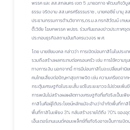
พรรค และ สส.สกลนคร เขต 5 ,นายฉกาจ พัฒนกิจวิบูลย
ธรรม จริตงาม สส.นครศรีธรรมราช , นายคอซีย์ มามุ สส.
ประธานกรรมการด้านวิชาการ,ดร.ม.ล.กรกสิวัฒน์ เกษมศร
ต๊ะวิชัย โฆษกพรรค พปชร. ร่วมกันแถลงข่าวประกาศจุด
ประกอบธุรกิจสถานบันเทิงครบวงจร พ.ศ.
โดย นายชัยมงคล กล่าวว่า การเปิดบ่อนกาสิโนในประเท
รวมถึงสร้างผลกระทบต่อครอบครัว เช่น การใช้ความรุน
ทางการเงิน นอกจากนี้ การมีบ่อนกาสิโนจะเปลี่ยนค่าน
คนไทยเสี่ยงต่อปัญหาสุขภาพจิต เช่น ความเครียดจากห
กระตุ้นเศรษฐกิจในระยะสั้น แต่ในระยะยาวจะไม่ช่วยเพิ
การพนันไม่สร้างผลผลิตทางเศรษฐกิจที่แท้จริงเป็นเพียงก
กาสิโนคือผู้ได้ประโยชน์หลักแม้จะอ้างว่าจำกัดพื้นที่ก
พื้นที่กาสิโนเพียง 3% กลับสร้างรายได้ถึง 70% ของอ
เอ็นเตอร์เทนเมนต์คอมเพล็กซ์ที่แท้จริงอาจเป็นการเปิดบ