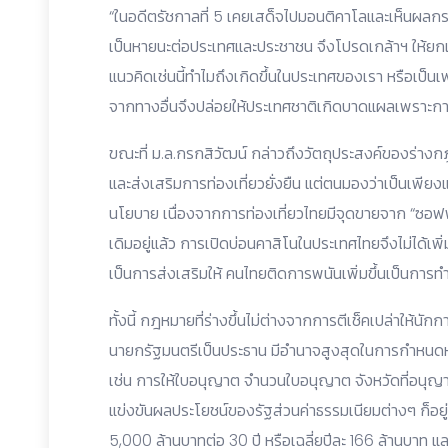
“ในอดีตรัชกาลที่ 5 เคยเสด็จไปมอนติคาโลและเห็นผลก
เป็นหายนะต่อประเทศและประชาชน จึงโปรดเกล้าฯ ให้ยกเลิกบ่
แนวคิดเช่นนี้ทำไมถึงเกิดขึ้นในประเทศของเรา หรือเป็น
จากทางอื่นจึงปล่อยให้ประเทศชาติเกิดบาดแผลเพราะก
ขณะที่ ม.ล.กรกสิวัฒน์ กล่าวถึงวัตถุประสงค์ของร่างก
และส่งเสริมการท่องเที่ยวยั่งยืน แต่ตนมองว่าเป็นเพี
นโยบาย เนื่องจากการท่องเที่ยวไทยมีจุดขายจาก “ซอฟพ
เดิมอยู่แล้ว การเปิดบ่อนคาสิโนในประเทศไทยจึงไม่ได้เพิ่
เป็นการส่งเสริมให้ คนไทยติดการพนันเพิ่มขึ้นเป็นการ
ทั้งนี้ กฎหมายที่ร่างขึ้นไม่ต่างจากการตีเช็คเปล่าให้น
นายกรัฐมนตรีเป็นประธาน มีอำนาจสูงสุดในการกำหน
เช่น การให้ใบอนุญาต จำนวนใบอนุญาต จังหวัดที่อนุญ
แข่งขันผลประโยชน์ของรัฐส่วนค่าธรรมเนียมต่างๆ ก็อยู่
5,000 ล้านบาทต่อ 30 ปี หรือเฉลี่ยปีละ 166 ล้านบาท แ