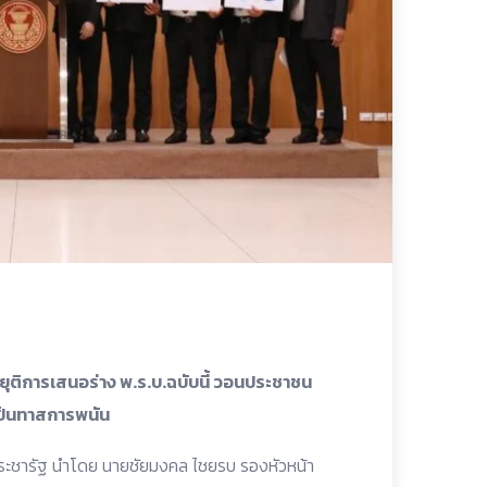
ลยุติการเสนอร่าง พ.ร.บ.ฉบับนี้ วอนประชาชน
ป็นทาสการพนัน
งประชารัฐ นำโดย นายชัยมงคล ไชยรบ รองหัวหน้า