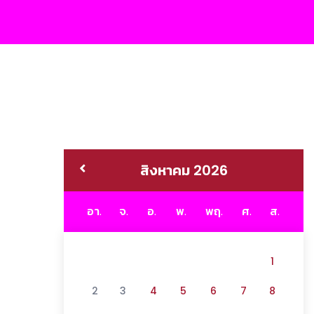
สิงหาคม 2026
อา.
จ.
อ.
พ.
พฤ.
ศ.
ส.
1
2
3
4
5
6
7
8