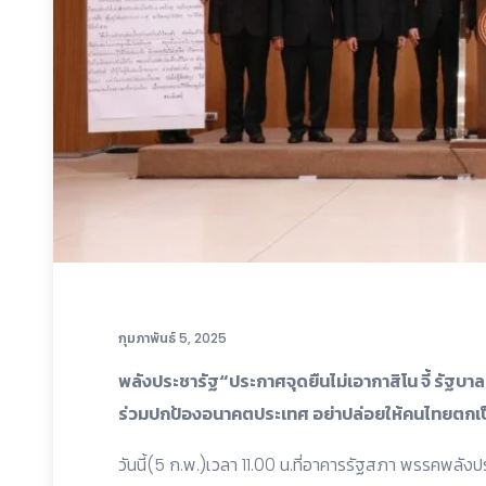
กุมภาพันธ์ 5, 2025
พลังประชารัฐ“ประกาศจุดยืนไม่เอากาสิโน จี้ รัฐบา
ร่วมปกป้องอนาคตประเทศ อย่าปล่อยให้คนไทยตกเ
วันนี้(5 ก.พ.)เวลา 11.00 น.ที่อาคารรัฐสภา พรรคพลั