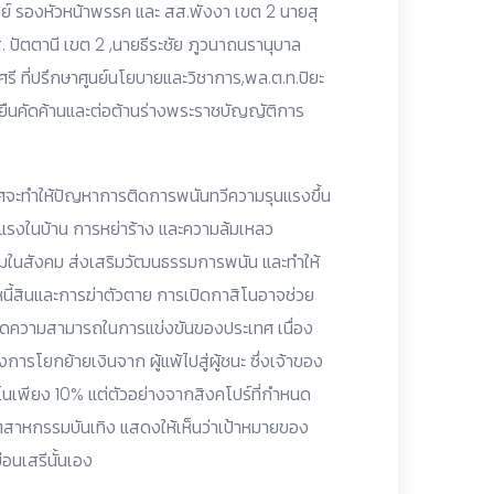
์ รองหัวหน้าพรรค และ สส.พังงา เขต 2 นายสุ
 ปัตตานี เขต 2 ,นายธีระชัย ภูวนาถนรานุบาล
ี ที่ปรึกษาศูนย์นโยบายและวิชาการ,พล.ต.ท.ปิยะ
ยืนคัดค้านและต่อต้านร่างพระราชบัญญัติการ
ศจะทำให้ปัญหาการติดการพนันทวีความรุนแรงขึ้น
แรงในบ้าน การหย่าร้าง และความล้มเหลว
ิยมในสังคม ส่งเสริมวัฒนธรรมการพนัน และทำให้
นี้สินและการฆ่าตัวตาย การเปิดกาสิโนอาจช่วย
่มขีดความสามารถในการแข่งขันของประเทศ เนื่อง
ารโยกย้ายเงินจาก ผู้แพ้ไปสู่ผู้ชนะ ซึ่งเจ้าของ
าสิโนเพียง 10% แต่ตัวอย่างจากสิงคโปร์ที่กำหนด
ุตสาหกรรมบันเทิง แสดงให้เห็นว่าเป้าหมายของ
่อนเสรีนั้นเอง