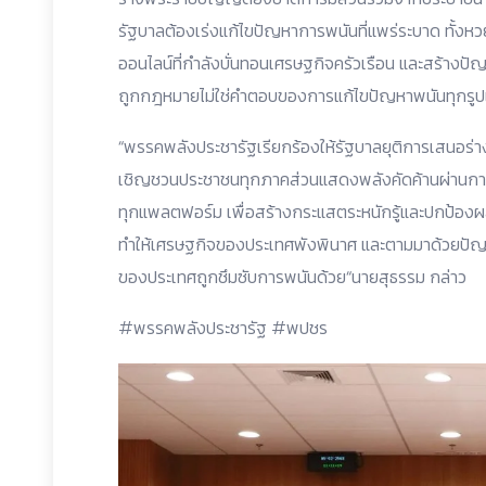
รัฐบาลต้องเร่งแก้ไขปัญหาการพนันที่แพร่ระบาด ทั้งหว
ออนไลน์ที่กำลังบั่นทอนเศรษฐกิจครัวเรือน และสร้างปัญ
ถูกกฎหมายไม่ใช่คำตอบของการแก้ไขปัญหาพนันทุกรูปแบ
“พรรคพลังประชารัฐเรียกร้องให้รัฐบาลยุติการเสนอร่างพ
เชิญชวนประชาชนทุกภาคส่วนแสดงพลังคัดค้านผ่านการต
ทุกแพลตฟอร์ม เพื่อสร้างกระแสตระหนักรู้และปกป้อง
ทำให้เศรษฐกิจของประเทศพังพินาศ และตามมาด้วยปัญห
ของประเทศถูกชึมซับการพนันด้วย“นายสุธรรม กล่าว
#พรรคพลังประชารัฐ #พปชร