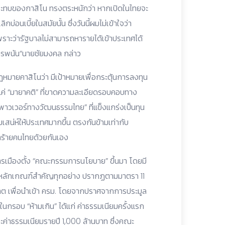
ระทบของกาสิโน ทรงตระหนักว่า หากเปิดในไทยจะ
อนเบี้ยในสมัยนั้น ซึ่งวันนี้ผมไม่เข้าใจว่า
เพราะว่ารัฐบาลไม่สามารถหารายได้เข้าประเทศได้
ารพนัน“นายชัยมงคล กล่าว
ฎหมายคาสิโนว่า มีเป้าหมายเพื่อกระตุ้นการลงทุน
ยงแค่ “มายาคติ” ที่ขาดความละเอียดรอบคอบทาง
าวเวอร์ทางวัฒนธรรมไทย” ที่แข็งแกร่งเป็นทุน
มเสน่ห์ให้ประเทศมากขึ้น ตรงกันข้ามเท่ากับ
ทำร้ายคนไทยด้วยกันเอง
ักการเมืองตั้ง “คณะกรรมการนโยบาย” ขึ้นมา โดยมี
ดหลักเกณฑ์สำคัญทุกอย่าง ปรากฏตามมาตรา 11
าต เพื่อนำเข้า ครม. โดยจากปราศจากการประมูล
ในกรอบ “ห้ามเกิน” ได้แก่ ค่าธรรมเนียมครั้งแรก
ละค่าธรรมเนียมรายปี 1,000 ล้านบาท ซึ่งคณะ