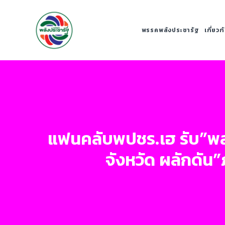
พรรคพลังประชารัฐ
เกี่ยว
แฟนคลับพปชร.เฮ รับ”พล.
จังหวัด ผลักดัน”ภ