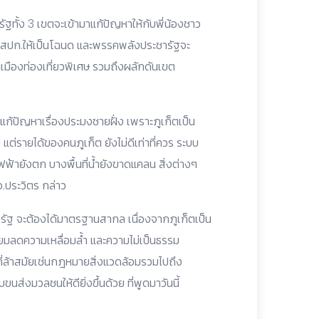
ฐทั้ง 3 เขตจะเข้ามาแก้ปัญหาให้กับพี่น้องชาว
่ดิน สปก.ให้เป็นโฉนด และพรรคพลังประชารัฐจะ
นเมืองท่องเที่ยวพิเศษ รวมถึงผลักดันเขต
ก้ปัญหาเรื่องประมงชายฝั่ง เพราะภูเก็ตเป็น
แต่รายได้ของคนภูเก็ต ยังไม่ดีเท่าที่ควร ระบบ
ายังตก บางพื้นที่น้ำยังขาดแคลน สิ่งต่างๆ
.ประวิตร กล่าว
ัฐ จะต้องได้มาตรฐานสากล เนื่องจากภูเก็ตเป็น
ียมลดความเหลื่อมล้ำ และความไม่เป็นธรรม
ล้าสมัยเช่นกฎหมายสิ่งแวดล้อมรวมไปถึง
งมวลชนให้ดียิ่งขึ้นด้วย ที่พูดมาวันนี้