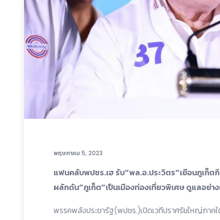
พฤษภาคม 5, 2023
แฟนคลับพปชร.เฮ รับ”พล.อ.ประวิตร”เยือนภูเก็ตก
ผลักดัน”ภูเก็ต”เป็นเมืองท่องเที่ยวพิเศษ ดูแลอย่าง
พรรคพลังประชารัฐ(พปชร.)เปิดเวทีปราศรัยใหญ่ภาคใต้ 