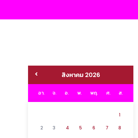
สิงหาคม 2026
อา.
จ.
อ.
พ.
พฤ.
ศ.
ส.
1
2
3
4
5
6
7
8