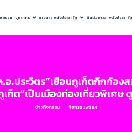
กับพรรค
บุคลากร
ข่าวสาร พลังประชารัฐ
ติดต่อพรรค พลังประชารั
อ.ประวิตร”เยือนภูเก็ตกึกก้อง
ูเก็ต”เป็นเมืองท่องเที่ยวพิเศษ ด
ข่าวกิจกรรม
กิจกรรมพรรค