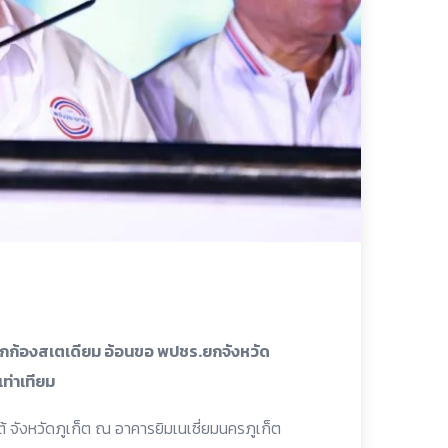
ึกก้องสเตเดียม อ้อนขอ พปชร.ยกจังหวัด
เท่าเทียม
จังหวัดภูเก็ต ณ อาคารยิมเนเซี่ยมนครภูเก็ต