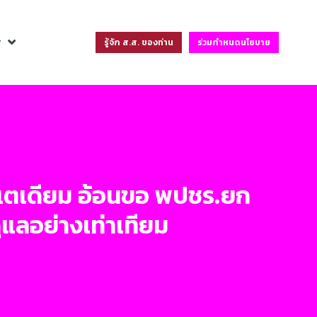
ฐ
รู้จัก ส.ส. ของท่าน
ร่วมกำหนดนโยบาย
สเตเดียม อ้อนขอ พปชร.ยก
ูแลอย่างเท่าเทียม