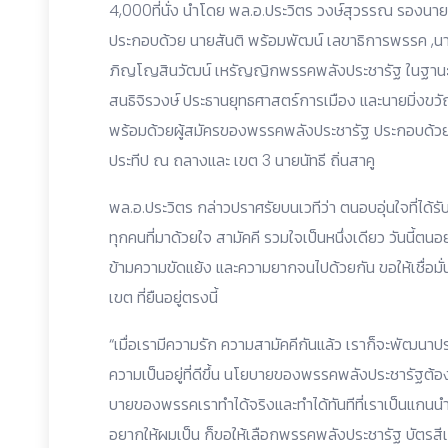
4,000ที่นั่ง นำโดย พล.อ.ประวิตร วงษ์สุวรรณ รองนา
ประกอบด้วย นายสันติ พร้อมพัฒน์ เลขาธิการพรรค ,น
ภิญโญสินวัฒน์ เหรัญญิกพรรคพลังประชารัฐ ในฐานะผู้ด
สนธิจิรวงษ์ ประธานยุทธศาสตร์การเมือง และนายมิ่งข
พร้อมด้วยผู้สมัครของพรรคพลังประชารัฐ ประกอบด้วย 
ประทีป ณ ถลางและ เขต 3 นายนัทธี ถิ่นสาคู
พล.อ.ประวิตร กล่าวปราศรัยบนเวทีว่า ตนอบอุ่นใจที่ได้
ทุกคนที่มาด้วยใจ สามัคคี รวมใจเป็นหนึ่งเดียว วันนี้ตนอย
ข้ามความขัดแย้ง และความยากจนไปด้วยกัน ขอให้เชื่อมั
เขต ที่ยืนอยู่ตรงนี้
“เมื่อเรามีความรัก ความสามัคคีกันแล้ว เราก็จะพัฒนาประ
ความเป็นอยู่ที่ดีขึ้น นโยบายของพรรคพลังประชารัฐต้
บายของพรรคเราทำได้จริงและทำได้ทันทีที่เราเป็นแกนนำจ
อยากให้ผมเป็น ก็ขอให้เลือกพรรคพลังประชารัฐ บัตรสีเข