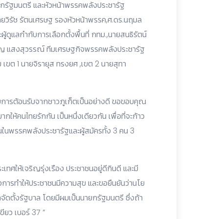
ยกรัฐมนตรี และหัวหน้าพรรคพลังประชารัฐ
ายวิรัช รัตนเศรษฐ รองหัวหน้าพรรค,ศ.ดร.นฤมล
ูแลกำกับการเลือกตั้งพื้นที่ กทม.,นายสนธิรัตน์
วัญ แสงสุวรรณ์ ทีมเศรษฐกิจพรรคพลังประชารัฐ
เขต 1 นายจิรายุส ทรงยศ ,เขต 2 นายสุทา
รับการต้อนรับจากชาวภูเก็ตเป็นอย่างดี ขอขอบคุณ
ากให้คนไทยรักกัน เป็นหนึ่งเดียวกัน เพื่อที่จะก้าว
่นในพรรคพลังประชารัฐและผู้สมัครทั้ง 3 คน 3
เทศให้เจริญรุ่งเรือง ประชาชนอยู่ดีกินดี และมี
องการทำให้ประชาชนมีความสุข และขอยืนยันว่านโย
ัดตั้งรัฐบาล โดยมีผมเป็นนายกรัฐมนตรี ซึ่งถ้า
ียว เบอร์ 37 ”