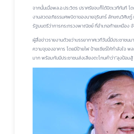
จากนั้นเมื่อพล.อ.ประวิตร ปราศรัยจบก็ได้ปิดเวทีทันที 
งานสวดอภิธรรมศพบิดาของนายจุรินทร์ ลักษณวิศิษฏ์ ห
รัฐมนตรีว่าการกระทรวงพาณิชย์ ที่อำเภอท้ายเหมือง จ
ผู้สื่อข่าวรายงานด้วยว่าบรรยากาศเวทีวันนี้มีประชา
ความจุของอาคาร โดยมีป้ายไฟ ป้ายเชียร์ให้กำลังใจ พล
มาก พร้อมกับมีประชาชนส่งเสียงตะโกนคำว่า”ลุงป้อมสู้