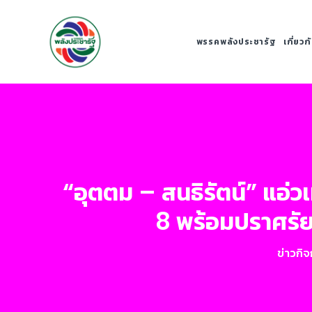
พรรคพลังประชารัฐ
เกี่ยว
“อุตตม – สนธิรัตน์” แอ่วเ
8 พร้อมปราศรัย
ข่าวกิ