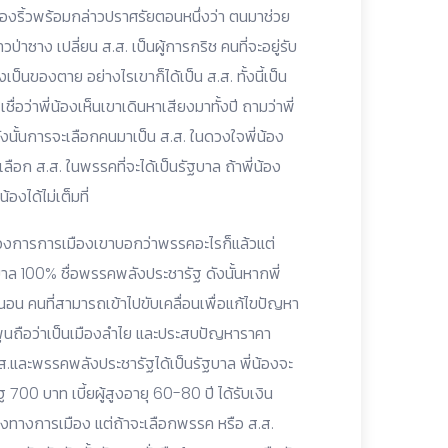
ทองริ้วพร้อมกล่าวปราศรัยตอนหนึ่งว่า ตนมาช่วย
วป่าซาง เปลี่ยน ส.ส. เป็นผู้การกริช คนที่จะอยู่รับ
เป็นของตาย อย่างไรเขาก็ได้เป็น ส.ส. ทั้งนี้เป็น
เชื่อว่าพี่น้องเห็นเขาเดินหาเสียงมาทั้งปี ถามว่าพี่
 ดังนั้นการจะเลือกคนมาเป็น ส.ส. ในดวงใจพี่น้อง
ลือก ส.ส. ในพรรคที่จะได้เป็นรัฐบาล ถ้าพี่น้อง
องได้ไม่เต็มที่
้งวงการการเมืองเขาบอกว่าพรรคอะไรก็แล้วแต่
ฐบาล 100% ชื่อพรรคพลังประชารัฐ ดังนั้นหากพี่
่นอน คนที่สามารถเข้าไปขับเคลื่อนเพื่อแก้ไขปัญหา
นถือว่าเป็นเมืองลำไย และประสบปัญหาราคา
.ส.และพรรคพลังประชารัฐได้เป็นรัฐบาล พี่น้องจะ
 700 บาท เบี้ยผู้สูงอายุ 60-80 ปี ได้รับเงิน
่องทางการเมือง แต่ถ้าจะเลือกพรรค หรือ ส.ส.