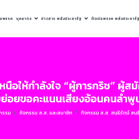
กับพรรค
บุคลากร
ข่าวสาร พลังประชารัฐ
ติดต่อพรรค พลังประชารั
หนือให้กำลังใจ “ผู้การกริช” ผู้สม
ย่อยขอคะแนนเสียงอ้อนคนลำพูนเ
จกรรม
กิจกรรม ส.ส. และสมาชิก
กิจกรรม ส.ส. สนธิรัตน์ สนธ