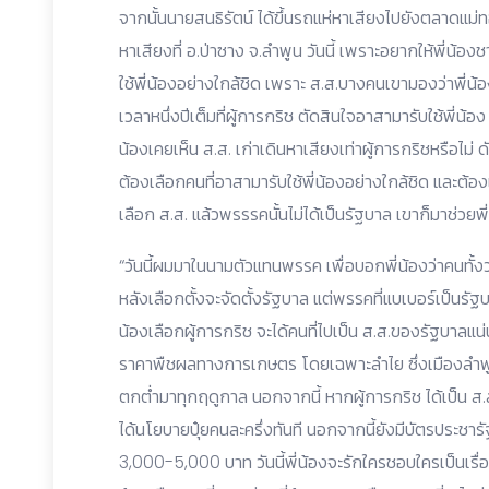
จากนั้นนายสนธิรัตน์ ได้ขึ้นรถแห่หาเสียงไปยังตลาดแม่
หาเสียงที่ อ.ป่าซาง จ.ลำพูน วันนี้ เพราะอยากให้พี่น้องชา
ใช้พี่น้องอย่างใกล้ชิด เพราะ ส.ส.บางคนเขามองว่าพี่น้อง
เวลาหนึ่งปีเต็มที่ผู้การกริช ตัดสินใจอาสามารับใช้พี่น้อง 
น้องเคยเห็น ส.ส. เก่าเดินหาเสียงเท่าผู้การกริชหรือไม่
ต้องเลือกคนที่อาสามารับใช้พี่น้องอย่างใกล้ชิด และต้องเ
เลือก ส.ส. แล้วพรรรคนั้นไม่ได้เป็นรัฐบาล เขาก็มาช่วยพี่น้
“วันนี้ผมมาในนามตัวแทนพรรค เพื่อบอกพี่น้องว่าคนทั
หลังเลือกตั้งจะจัดตั้งรัฐบาล แต่พรรคที่แบเบอร์เป็นรั
น้องเลือกผู้การกริช จะได้คนที่ไปเป็น ส.ส.ของรัฐบาลแน
ราคาพืชผลทางการเกษตร โดยเฉพาะลำไย ซึ่งเมืองลำพู
ตกต่ำมาทุกฤดูกาล นอกจากนี้ หากผู้การกริช ได้เป็น ส
ได้นโยบายปุ๋ยคนละครึ่งทันที นอกจากนี้ยังมีบัตรประชารัฐ
3,000-5,000 บาท วันนี้พี่น้องจะรักใครชอบใครเป็นเรื