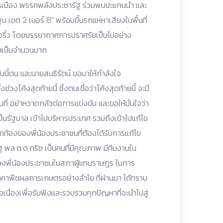
การเมือง พรรคพลังประชารัฐ ร่วมพบปะแกนนำ และ
ูน เขต 2 เบอร์ 8” พร้อมขึ้นรถแห่หาเสียงในพื้นที่
งริ้ว โดยบรรยากาศการปราศรัยเป็นไปอย่าง
ัยเป็นจำนวนมาก
นี้ตน และนายสนธิรัตน์ ขอมาให้กำลังใจ
งโค้งสุดท้ายนี้ ซึ่งตนเชื่อว่าโค้งสุดท้ายนี้ จะมี
ี่ อย่าหวาดกลัวต่อการแข่งขัน และขอให้มั่นใจว่า
็นรัฐบาล เข้าไปบริหารประเทศ รวมถึงเข้าไปแก้ไข
้องของพี่น้องประชาชนที่ต้องได้รับการแก้ไข
ฐ พล.ต.ต.กริช เป็นคนที่มีคุณภาพ มีทีมงานใน
แทนของพี่น้องประชาชนในสภาผู้แทนราษฎร ในการ
คาพืชผลการเกษตรอย่างลำไย ที่ผ่านมา ได้ทราบ
อเนื่องเพื่อรับฟังและรวบรวมทุกปัญหาที่จะนำไปสู่