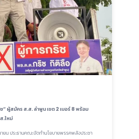
ิช” ผู้สมัคร ส.ส. ลำพูน เขต 2 เบอร์ 8 พร้อม
ส.ใหม่
ม สาวนายน ประธานคณะจัดทำนโยบายพรรคพลังประชา