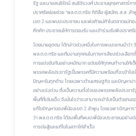
รัฐ และนายสนธิรัตน์ สนธิจิรวงศ์ ประธานยุทธศาสตร์
ปราศรัยย่อยช่วย “พล.ต.ต.กริช กิติลือ ผู้สมัคร ส.ส. ลำพ
เขต 2 และพบปะประชาชน และพ่อค้าแม่ค้าในตลาดแม่ทอ
คึกคัก ประชาชนให้การตอบรับ และเข้าร่วมรับฟังปราศร
โดยนายอุตตม ได้กล่าวช่วงหนึ่งในการพบปะแกนนำว่า วัน
พล.ต.ต.กริช และทีมงานทุกคนในการหาเสียงช่วงเลือกตั้งช่ว
การแข่งขันกันอย่างหนักมาก แต่ขอให้ทุกคนทำงานให้เต็มท
พรรคพลังประชารัฐเป็นพรรคที่มีความพร้อมที่จะเข้าไปเป
ปัญหาในทุกด้าน โดยเฉพาะด้านเศรษฐกิจ และปัญหาปากท
อย่างเร่งด่วน ซึ่งเป็นความตั้งใจของพรรคพลังประชารั
พื้นที่ที่เข้มแข็ง จึงมั่นใจว่าจะสามารถเข้าไปเป็นตัว
แก้ไขปัญหาของพี่น้องเขต 2 ลำพูน โดยเฉพาะปัญหารา
ว่า พล.ต.ต.กริช ได้ลงพื้นที่พบปะพี่น้องประชาชนอย่างต่
การต่อสู้และแก้ไขในสภาให้สำเร็จ