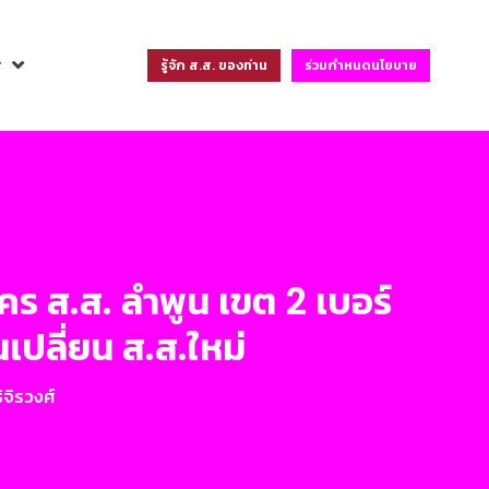
ฐ
รู้จัก ส.ส. ของท่าน
ร่วมกำหนดนโยบาย
ัคร ส.ส. ลำพูน เขต 2 เบอร์
ปลี่ยน ส.ส.ใหม่
ิจิรวงศ์