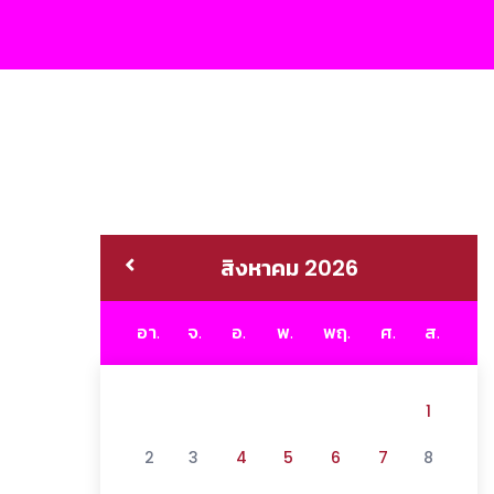
สิงหาคม 2026
อา.
จ.
อ.
พ.
พฤ.
ศ.
ส.
1
2
3
4
5
6
7
8