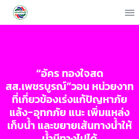
“อัคร ทองใจสด
สส.เพชรบูรณ์”วอน หน่วยงาท
ที่เกี่ยวข้องเร่งแก้ปัญหาภัย
แล้ง-อุทกภัย แนะ เพิ่มแหล่ง
เก็บน้ำ และขยายเส้นทางน้ำให้
น้ำมีทางไปได้