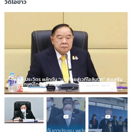
วิดีโอข่าว
พล.อ.ประวิตร ผลักดัน “มวยไทยสู่เวทีโอลิมปิก” ส่งเสริม
เอกลักษณ์ไทยสู่สากล !!!