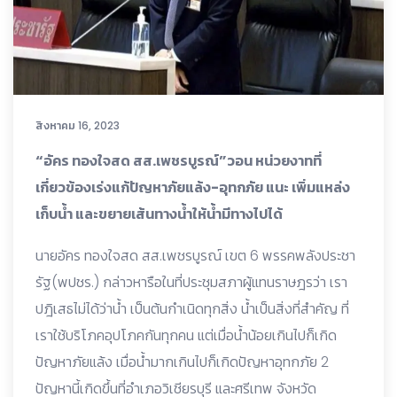
สิงหาคม 16, 2023
“อัคร ทองใจสด สส.เพชรบูรณ์”วอน หน่วยงาทที่
เกี่ยวข้องเร่งแก้ปัญหาภัยแล้ง-อุทกภัย แนะ เพิ่มแหล่ง
เก็บน้ำ และขยายเส้นทางน้ำให้น้ำมีทางไปได้
นายอัคร ทองใจสด สส.เพชรบูรณ์ เขต 6 พรรคพลังประชา
รัฐ(พปชร.) กล่าวหารือในที่ประชุมสภาผู้แทนราษฎรว่า เรา
ปฎิเสธไม่ได้ว่าน้ำ เป็นต้นกำเนิดทุกสิ่ง น้ำเป็นสิ่งที่สำคัญ ที่
เราใช้บริโภคอุปโภคกันทุกคน แต่เมื่อน้ำน้อยเกินไปก็เกิด
ปัญหาภัยแล้ง เมื่อน้ำมากเกินไปก็เกิดปัญหาอุทกภัย 2
ปัญหานี้เกิดขึ้นที่อำเภอวิเชียรบุรี และศรีเทพ จังหวัด