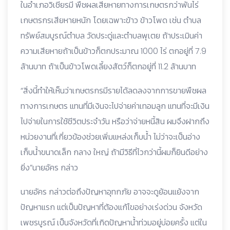
ในอำเภอวิเชียรมี พืชผลเสียหายทางการเกษตรกว่าพันไร่
เกษตรกรเสียหายหนัก โดยเฉพาะข้าว ข้าวโพด เช่น ตำบล
ทรัพย์สมบูรณ์ตำบล วัดประดู่และตำบลพุเตย ถ้าประเมินค่า
ความเสียหายถ้าเป็นข้าวก็ตกประมาณ 1000 ไร่ ตกอยู่ที่ 7.9
ล้านบาท ถ้าเป็นข้าวโพดเลี้ยงสัตว์ก็ตกอยู่ที่ 11.2 ล้านบาท
“สิ่งนี้ทำให้เห็นว่าเกษตรกรมีรายได้ลดลงจากการขายพืชผล
ทางการเกษตร แทนที่มีเงินจะไปจ่ายค่าเทอมลูก แทนที่จะมีเงิน
ไปจ่ายในการใช้ชีวิตประจำวัน หรือว่าจ่ายหนี้สิน ผมจึงฝากถึง
หน่วยงานที่เกี่ยวข้องช่วยเพิ่มแหล่งเก็บน้ำ ไม่ว่าจะเป็นอ่าง
เก็บน้ำขนาดเล็ก กลาง ใหญ่ ถ้ามีวิธีที่ไวกว่านี้ผมก็ยินดีอย่าง
ยิ่ง”นายอัคร กล่าว
นายอัคร กล่าวต่อถึงปัญหาอุทกภัย อาจจะดูย้อนแย้งจาก
ปัญหาแรก แต่เป็นปัญหาที่ต้องแก้ไขอย่างเร่งด่วน จังหวัด
เพชรบูรณ์ เป็นจังหวัดที่เกิดปัญหาน้ำท่วมอยู่บ่อยครั้ง แต่ใน