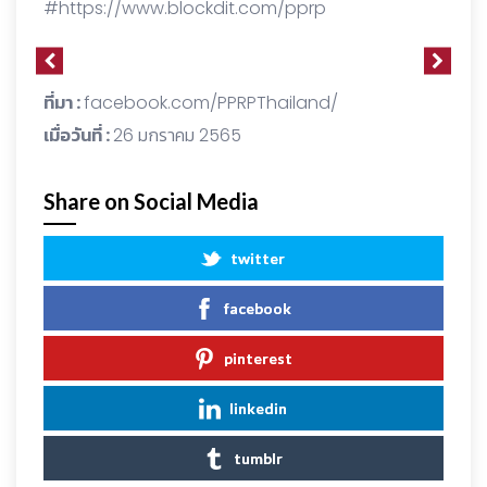
#https://www.blockdit.com/pprp
ที่มา :
facebook.com/PPRPThailand/
เมื่อวันที่ :
26 มกราคม 2565
Share on Social Media
twitter
facebook
pinterest
linkedin
tumblr