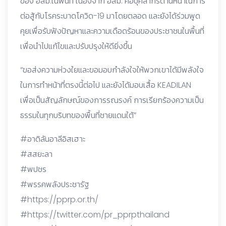
ของ อสม.ในพื้นที่ เนื่องจาก อสม. คือบุคลากรด่านหน้าในการ
ต่อสู้กับโรคระบาดโควิด-19 มาโดยตลอด และยังได้ร่วมพูด
คุยเพื่อรับฟังปัญหาและความเดือดร้อนของประชาชนในพื้นที่
เพื่อนำไปแก้ไขและปรับปรุงให้ดียิ่งขึ้น
“ขอส่งความห่วงใยและขอมอบกำลังใจให้พวกเขาได้มีพลังใจ
ในการทำหน้าที่ตรงนี้ต่อไป และยังได้มอบเสื้อ KEADILAN
เพื่อเป็นสัญลักษณ์ของการรณรงค์ การเรียกร้องความเป็น
ธรรมในทุกบริบทของพื้นที่ชายแดนใต้”
#อาดิลันอาลีอิสเฮาะ
#สสยะลา
#พปชร
#พรรคพลังประชารัฐ
#https://pprp.or.th/
#https://twitter.com/pr_pprpthailand