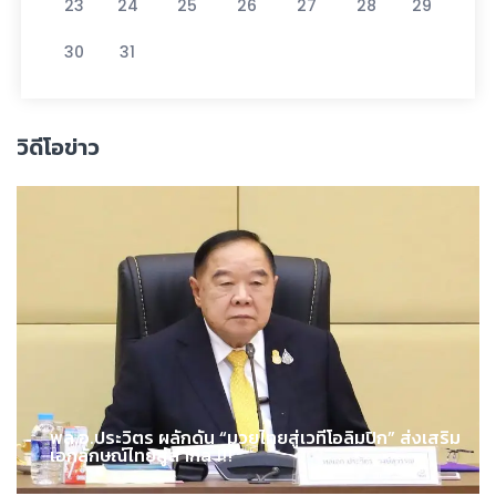
23
24
25
26
27
28
29
30
31
วิดีโอข่าว
พล.อ.ประวิตร ผลักดัน “มวยไทยสู่เวทีโอลิมปิก” ส่งเสริม
เอกลักษณ์ไทยสู่สากล !!!