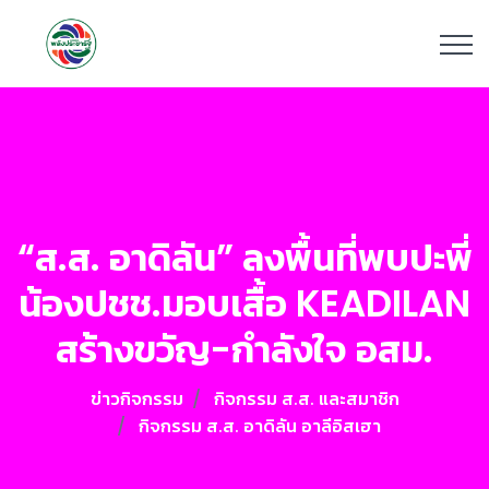
“ส.ส. อาดิลัน” ลงพื้นที่พบปะพี่
น้องปชช.มอบเสื้อ KEADILAN
สร้างขวัญ-กำลังใจ อสม.
ข่าวกิจกรรม
กิจกรรม ส.ส. และสมาชิก
กิจกรรม ส.ส. อาดิลัน อาลีอิสเฮา