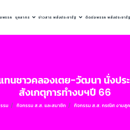
กับพรรค
บุคลากร
ข่าวสาร พลังประชารัฐ
ติดต่อพรรค พลังประชารั
วแทนชาวคลองเตย-วัฒนา นั่งปร
สังเกตุการทำงบฯปี 66
กรรม
กิจกรรม ส.ส. และสมาชิก
กิจกรรม ส.ส. กรณิศ งามสุค