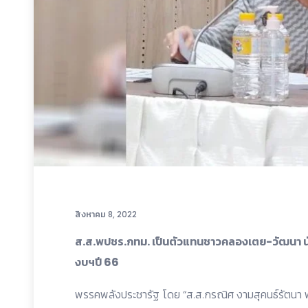
สิงหาคม 8, 2022
ส.ส.พปชร.กทม. เป็นตัวแทนชาวคลองเตย-วัฒนา นั
งบฯปี 66
พรรคพลังประชารัฐ โดย “ส.ส.กรณิศ งามสุคนธ์รัตนา พป