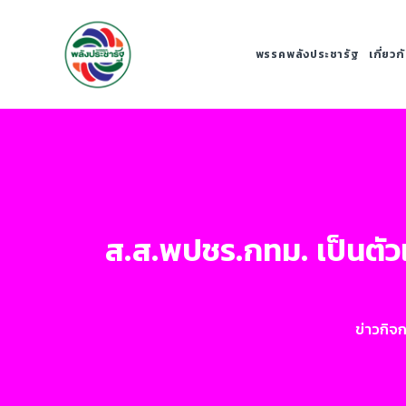
พรรคพลังประชารัฐ
เกี่ยว
ส.ส.พปชร.กทม. เป็นตั
ข่าวกิจ