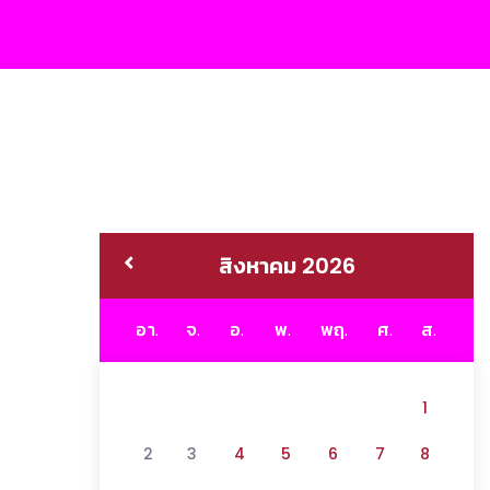
สิงหาคม 2026
อา.
จ.
อ.
พ.
พฤ.
ศ.
ส.
1
2
3
4
5
6
7
8