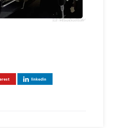
erest
linkedin