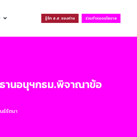
ฐ
รู้จัก ส.ส. ของท่าน
ร่วมกำหนดนโยบาย
ะธานอนุฯกธม.พิจาณาข้อ
นธ์รัตนา