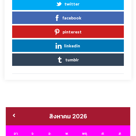
twitter
facebook
pinterest
linkedin
tumblr
สิงหาคม 2026
อา.
จ.
อ.
พ.
พฤ.
ศ.
ส.