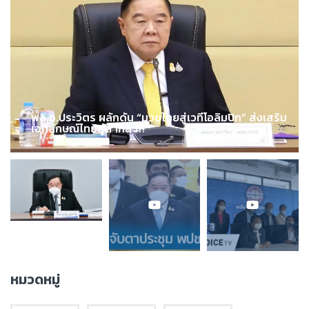
พล.อ.ประวิตร ผลักดัน “มวยไทยสู่เวทีโอลิมปิก” ส่งเสริม
เอกลักษณ์ไทยสู่สากล !!!
หมวดหมู่