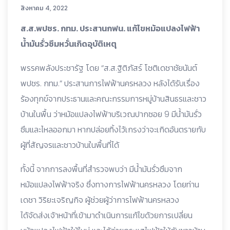
สิงหาคม 4, 2022
ส.ส.พปชร. กทม. ประสานกฟน. แก้ไขหม้อแปลงไฟฟ้า
น้ำมันรั่วซึมหวั่นเกิดอุบัติเหตุ
พรรคพลังประชารัฐ โดย “ส.ส.ฐิติภัสร์ โชติเดชาชัยนันต์
พปชร. กทม.” ประสานการไฟฟ้านครหลวง หลังได้รับเรื่อง
ร้องทุกข์จากประธานและคณะกรรมการหมู่บ้านสินธรและชาว
บ้านในพื้น ว่าหม้อแปลงไฟฟ้าบริเวณปากซอย 9 มีน้ำมันรั่ว
ซึมและไหลออกมา หากปล่อยทิ้งไว้เกรงว่าจะเกิดอันตรายกับ
ผู้ที่สัญจรและชาวบ้านในพื้นที่ได้
ทั้งนี้ จากการลงพื้นที่สำรวจพบว่า มีน้ำมันรั่วซึมจาก
หม้อแปลงไฟฟ้าจริง ซึ่งทางการไฟฟ้านครหลวง โดยท่าน
เดชา วิริยะเจริญกิจ ผู้ช่วยผู้ว่าการไฟฟ้านครหลวง
ได้จัดส่งเจ้าหน้าที่เข้ามาดำเนินการแก้ไขด้วยการเปลี่ยน