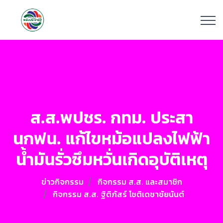
ส.ส.พปชร. กทม. ประสา
นกฟน. แก้ไขหม้อแปลงไฟฟ้า
น้ำมันรั่วซึมหวั่นเกิดอุบัติเหตุ
ข่าวกิจกรรม
กิจกรรม ส.ส. และสมาชิก
กิจกรรม ส.ส. ฐิติภัสร์ โชติเดชาชัยนันต์