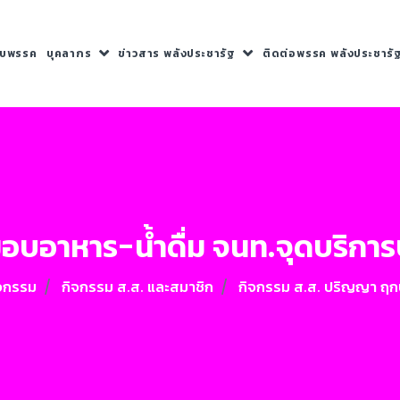
กับพรรค
บุคลากร
ข่าวสาร พลังประชารัฐ
ติดต่อพรรค พลังประชารั
มอบอาหาร-น้ำดื่ม จนท.จุดบริกา
ิจกรรม
กิจกรรม ส.ส. และสมาชิก
กิจกรรม ส.ส. ปริญญา ฤกษ