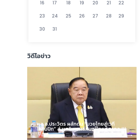
16
17
18
19
20
21
22
23
24
25
26
27
28
29
30
31
วิดีโอข่าว
พล.อ.ประวิตร ผลักดัน “มวยไทยสู่เวที
โอลิมปิก” ส่งเสริมเอกลักษณ์ไทยสู่สากล !!!