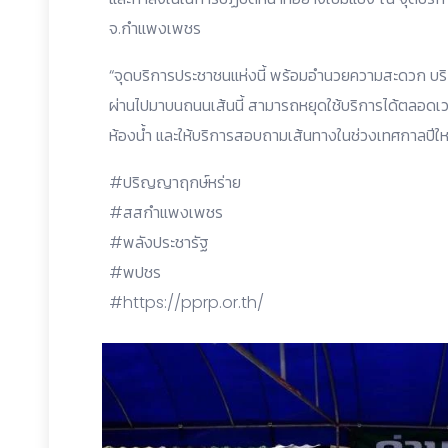
จ.กำแพงเพชร
“จุดบริการประชาชนแห่งนี้ พร้อมอำนวยความสะดวก บริก
ผ่านไปมาบนถนนเส้นนี้ สามารถหยุดใช้บริการได้ตลอดเวลา
ห้องน้ำ และให้บริการสอบถามเส้นทางในช่วงเทศกาลปีให
#ปริญญาฤกษ์หร่าย
#สสกำแพงเพชร
#พลังประชารัฐ
#พปชร
#https://pprp.or.th/