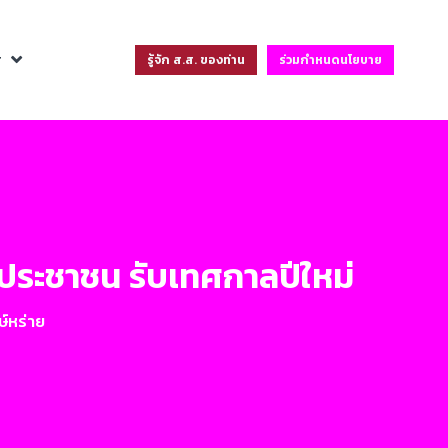
ฐ
รู้จัก ส.ส. ของท่าน
ร่วมกำหนดนโยบาย
รประชาชน รับเทศกาลปีใหม่
์หร่าย